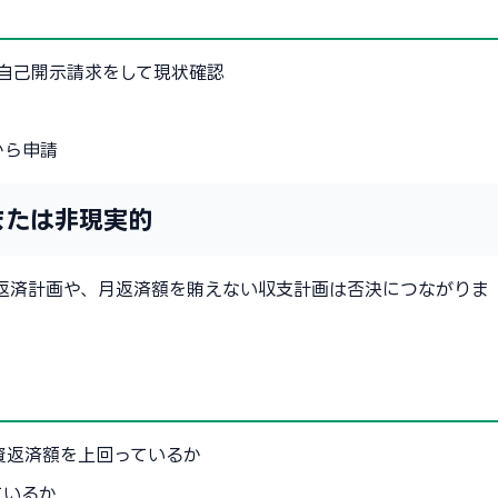
に自己開示請求をして現状確認
から申請
または非現実的
返済計画や、月返済額を賄えない収支計画は否決につながりま
資返済額を上回っているか
ているか