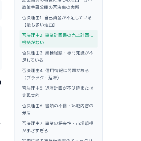
政策金融公庫の否決率の実態
否決理由1: 自己資金が不足している
【最も多い理由】
否決理由2: 事業計画書の売上計画に
根拠がない
否決理由3: 業種経験・専門知識が不
足している
否決理由4: 信用情報に問題がある
（ブラック・延滞）
約
否決理由5: 返済計画が不明確または
非現実的
否決理由6: 書類の不備・記載内容の
矛盾
否決理由7: 事業の将来性・市場規模
き
が小さすぎる
審査に通る事業計画書のチェックリ