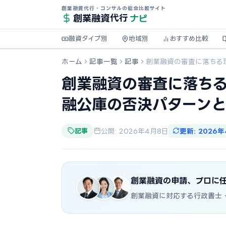
創業融資代行・コンサルの総合比較サイト
ナビ
創業融資
代行
融資タイプ別
地域別
おすすめ比較
ホーム
記事一覧
記事
創業融資の審査に落ちる
創業融資の審査に落ちる
融公庫の否決パターン
記事
公開: 2026年4月8日
更新: 2026
創業融資の申請、プロに
創業融資に対応する行政書士