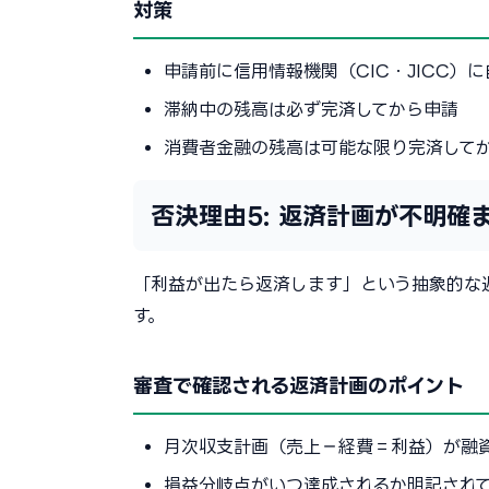
対策
申請前に信用情報機関（CIC・JICC）
滞納中の残高は必ず完済してから申請
消費者金融の残高は可能な限り完済して
否決理由5: 返済計画が不明確
「利益が出たら返済します」という抽象的な
す。
審査で確認される返済計画のポイント
月次収支計画（売上−経費＝利益）が融
損益分岐点がいつ達成されるか明記され