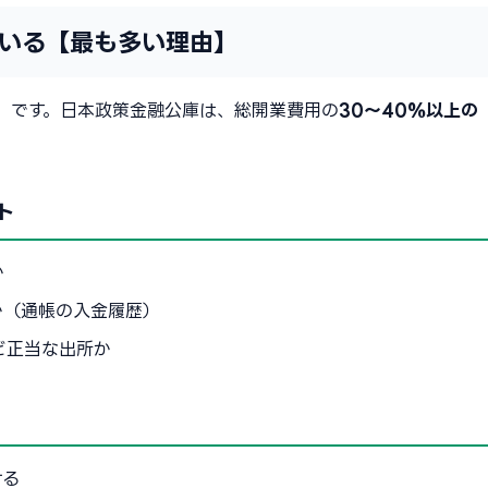
ている【最も多い理由】
」
です。日本政策金融公庫は、総開業費用の
30〜40%以上の
ト
か
か（通帳の入金履歴）
ど正当な出所か
ける