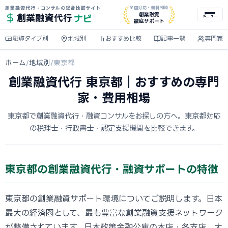
創業融資代行・コンサルの総合比較サイト
全国対応・無料相談
ナビ
創業融資
創業融資
代行
メニュー
徹底サポート
融資タイプ別
地域別
おすすめ比較
記事一覧
専門家
ホーム
/
地域別
/
東京都
創業融資代行 東京都｜おすすめの専門
家・費用相場
東京都で創業融資代行・融資コンサルをお探しの方へ。東京都対応
の税理士・行政書士・認定支援機関を比較できます。
東京都の創業融資代行・融資サポートの特徴
東京都の創業融資サポート環境についてご説明します。日本
最大の経済圏として、最も豊富な創業融資支援ネットワーク
が整備されています。日本政策金融公庫の本店・各支店、大