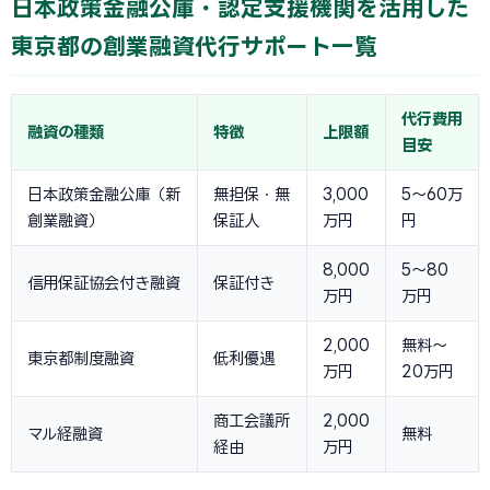
日本政策金融公庫・認定支援機関を活用した
東京都の創業融資代行サポート一覧
代行費用
融資の種類
特徴
上限額
目安
日本政策金融公庫（新
無担保・無
3,000
5〜60万
創業融資）
保証人
万円
円
8,000
5〜80
信用保証協会付き融資
保証付き
万円
万円
2,000
無料〜
東京都制度融資
低利優遇
万円
20万円
商工会議所
2,000
マル経融資
無料
経由
万円