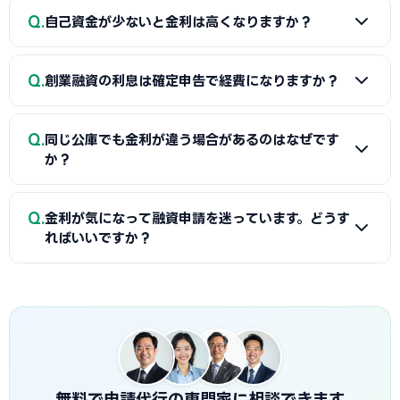
A
はい、本当です。公庫の「女性・若者・シニア起業家支
Q
使わないことを強くお勧めします。
自己資金が少ないと金利は高くなりますか？
援資金」では、女性・35歳未満・55歳以上の起業家に基準金
利より0.75%低い特別金利が適用されます。2026年4月現
A
直接的には関係ありませんが、自己資金が少ないと審査
在、特別金利は1.41〜2.55%程度です。必ず申し込み時に対
Q
創業融資の利息は確定申告で経費になりますか？
通過が難しくなり、承認された場合も厳しい条件になる場合
象者であることを申告してください。
があります。公庫は無担保・無保証が原則のため、担保の有
A
はい、融資の利息（支払利息）は事業経費として確定申
無よりも自己資金比率と事業計画の質が審査結果に影響しま
Q
同じ公庫でも金利が違う場合があるのはなぜです
告で控除できます。ただし、元金の返済は経費になりません
す。自己資金は融資希望額の30%以上を目標にしてくださ
か？
（借入金の返済は損益に影響しない）。融資を受けた際の会
い。
計処理・税務申告については、顧問税理士に相談することを
A
公庫の金利は融資額・返済期間・担保の有無・適用する
Q
お勧めします。
金利が気になって融資申請を迷っています。どうす
制度・申込者の属性（女性・若者等）によって変わります。
ればいいですか？
同じ新創業融資制度でも、女性起業家は1.41%〜、一般は
2.16%〜と大きな差があります。また、融資期間が長いほど
A
金利の多少の差より「確実に創業資金を調達できるか」
金利が高くなる傾向があります。
の方が重要です。1%金利が違っても1,000万円・5年間の利
息差は約27万円程度です。一方、資金調達に失敗して事業を
始められなかった場合の機会損失は計り知れません。まず創
業融資の申請に集中し、金利は申込先・制度の選択で最適化
することをお勧めします。
無料で申請代行の専門家に相談できます