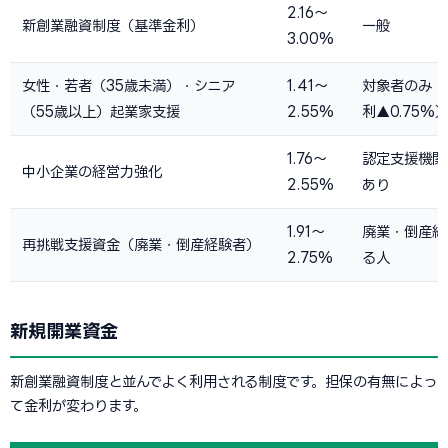
2.16〜
新創業融資制度（基準金利）
一般
3.00%
女性・若者（35歳未満）・シニア
1.41〜
対象者のみ（
（55歳以上）起業家支援
2.55%
利▲0.75%
1.76〜
認定支援機関
中小企業の経営力強化
2.55%
あり
1.91〜
廃業・倒産経
再挑戦支援資金（廃業・倒産経験者）
2.75%
る人
新規開業資金
新創業融資制度と並んでよく利用される制度です。担保の有無によっ
て金利が変わります。