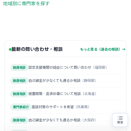
地域別に専門家を探す
最新の問い合わせ・相談
もっと見る（過去の相談）→
認定支援機関の経由について問い合わせ
（福岡県）
融資相談
自己資金が少なくても通るか相談
（静岡県）
融資相談
据置期間・返済計画について相談
（北海道）
融資相談
面談対策のサポートを希望
（兵庫県）
専門家紹介
自己資金が少なくても通るか相談
（大阪府）
融資相談
目次
創業融資の代行をお探しの方
地域・業種から選べる
専門家に無料相談する
お近くの専門家を探す