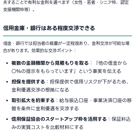
夫することで有利な金利を選べます（女性・若者・シニア枠、認定
支援機関枠等）。
信用金庫・銀行はある程度交渉できる
信金・銀行では担当者の裁量が一定程度あり、金利交渉が可能な場
合があります。効果的な交渉ポイント：
複数の金融機関から見積もりを取る
：「他の信金から
〇%の提示をもらっています」という事実を伝える
担保を提供する
：担保提供で信用リスクが下がるため、
金利優遇交渉の根拠になる
取引拡大を約束する
：給与振込口座・事業決済口座の移
管を条件に金利優遇を交渉する
信用保証協会のスタートアップ枠を活用する
：保証料込
みの実質コストを比較材料にする