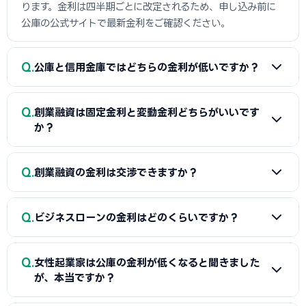
ります。金利は四半期ごとに改定されるため、申し込み前に
公庫の公式サイトで最新金利をご確認ください。
Q
公庫と信用金庫ではどちらの金利が低いですか？
A
表面金利は信用金庫（保証付き）の方が低い場合があり
Q
創業融資は固定金利と変動金利どちらがいいです
ますが、信用保証協会の保証料（年0.45〜2.00%）を加え
か？
た実質コストで比較すると、公庫の方が低くなるケースが多
いです。1,000万円・5年間の借入では、公庫2.5%固定の実
A
2026年の金利上昇環境下では、固定金利を選ぶことを
Q
質コストが信金1.8%+保証料1.0%の実質コストより低くなる
創業融資の金利は交渉できますか？
お勧めします。日銀が利上げ方向にある現在、変動金利は今
ことが多いです。
後上昇する可能性が高いです。公庫の融資は基本的に固定金
A
公庫は制度に基づいて金利が決まるため個別交渉の余地
利であり、返済額が完済まで変わらないため、長期的な資金
Q
ビジネスローンの金利はどのくらいですか？
はほぼありませんが、適用する制度（女性・若者・シニア枠
繰り計画が立てやすいです。
や認定支援機関枠等）を工夫することで実質的な金利を下げ
A
ノンバンク系のビジネスローンは3〜18%程度と高金利で
られます。信用金庫・銀行では担当者の裁量がある程度あ
Q
女性起業家は公庫の金利が低くなると聞きました
す。消費者金融系のビジネスローンは上限金利18%となりま
り、複数の金融機関の見積もりを比較材料に交渉することが
が、本当ですか？
す。公庫や信金の創業融資と比べると大幅に高コストです。緊
有効です。
急時の「つなぎ」としての短期利用に限定し、長期借入には