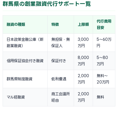
群馬県の創業融資代行サポート一覧
代行費用
融資の種類
特徴
上限額
目安
日本政策金融公庫（新
無担保・無
3,000
5〜60万
創業融資）
保証人
万円
円
8,000
5〜80
信用保証協会付き融資
保証付き
万円
万円
2,000
無料〜
群馬県制度融資
低利優遇
万円
20万円
商工会議所
2,000
マル経融資
無料
経由
万円