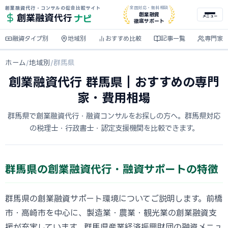
創業融資代行・コンサルの総合比較サイト
全国対応・無料相談
ナビ
創業融資
創業融資
代行
メニュー
徹底サポート
融資タイプ別
地域別
おすすめ比較
記事一覧
専門家
ホーム
/
地域別
/
群馬県
創業融資代行 群馬県｜おすすめの専門
家・費用相場
群馬県で創業融資代行・融資コンサルをお探しの方へ。群馬県対応
の税理士・行政書士・認定支援機関を比較できます。
群馬県の創業融資代行・融資サポートの特徴
群馬県の創業融資サポート環境についてご説明します。前橋
市・高崎市を中心に、製造業・農業・観光業の創業融資支
援が充実しています。群馬県産業経済振興財団の融資メニュ