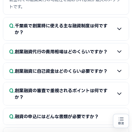
トです。
Q
千葉県で創業時に使える主な融資制度は何です
か？
A
日本政策金融公庫の「新規開業資金」、信用保証協会の
Q
創業融資代行の費用相場はどのくらいですか？
保証付融資（千葉県・市区町村の制度融資）、商工会議所推
薦の「マル経融資」などが中心です。実績の浅い創業期で
A
一般的に「着手金（無料〜数万円）＋成功報酬（融資実
も、原則無担保・無保証人で利用できる制度が複数ありま
Q
創業融資に自己資金はどのくらい必要ですか？
行額の2〜5%程度）」の体系が多く、完全成功報酬型の事務
す。詳しくは本記事の各セクションをご覧ください。
所もあります。融資額や難易度で異なるため、契約前に見積
A
制度上の自己資金要件は緩和傾向にありますが、実務で
もりと報酬条件を必ず確認しましょう。当サイトでは千葉県
Q
創業融資の審査で重視されるポイントは何です
は希望融資額の1〜3割程度の自己資金があると審査で有利と
に対応した実績豊富な専門家を無料でご紹介しています。
か？
されます。重要なのは金額だけでなく「コツコツ貯めた履
歴」です。通帳で計画的な資金準備を示せると評価が高まり
A
①自己資金の額と出所、②事業の経験・スキル、③創業
Q
ます。一時的な借入による見せ金は逆効果なので避けましょ
融資の申込にはどんな書類が必要ですか？
計画書の具体性と返済の見通し、の3点が特に重視されます。
う。
目次
千葉県の市場環境や自身の強みを踏まえた、堅実かつ実現可
創業融資の代行をお探しの方
地域・業種から選べる
専門家に無料相談する
お近くの専門家を探す