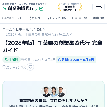
創業融資代行・コンサルの総合比較サイト
全国対応・無料相談
ナビ
創業融資
創業融資
代行
メニュー
徹底サポート
融資タイプ別
地域別
おすすめ比較
記事一覧
専門家
ホーム
記事一覧
地域別
【2026年版】千葉県の創業融資代行 完全ガイド
【2026年版】千葉県の創業融資代行 完全
ガイド
地域別
公開: 2026年3月4日
更新: 2026年8月6日
読了目安: 3分
創業融資の申請、プロに任せませんか？
創業融資に対応する行政書士・中小企業診断士が無料で診断