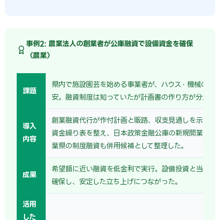
事例2: 農業法人の創業者が公庫融資で設備資金を確保
（農業）
県内で施設園芸を始める事業者が、ハウス・機械の設
課題
安。融資制度は知っていたが計画書の作り方が分から
創業融資代行が作付計画と販路、収支見通しを示す創
導入
資金繰り表を整え、日本政策金融公庫の新規開業資金
内容
葉県の制度融資も併用候補として整理した。
希望額に近い融資を低金利で実行。設備投資と当面の
成果
確保し、安定した立ち上げにつながった。
活用
した