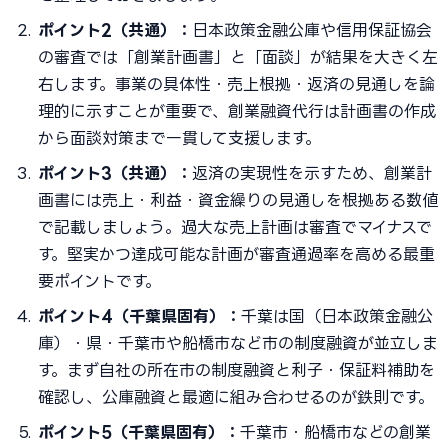
ポイント2（共通）：
日本政策金融公庫や信用保証協会
の審査では「創業計画書」と「面談」が結果を大きく左
右します。事業の具体性・売上根拠・返済の見通しを論
理的に示すことが重要で、創業融資代行は計画書の作成
から面談対策まで一貫して支援します。
ポイント3（共通）：
返済の実現性を示すため、創業計
画書には売上・利益・資金繰りの見通しを根拠ある数値
で記載しましょう。過大な売上計画は審査でマイナスで
す。堅実かつ達成可能な計画が審査通過率を高める最重
要ポイントです。
ポイント4（千葉県固有）：
千葉は国（日本政策金融公
庫）・県・千葉市や船橋市など市の制度融資が並立しま
す。まず自社の所在市の制度融資と利子・保証料補助を
確認し、公庫融資と最適に組み合わせるのが鉄則です。
ポイント5（千葉県固有）：
千葉市・船橋市などの創業