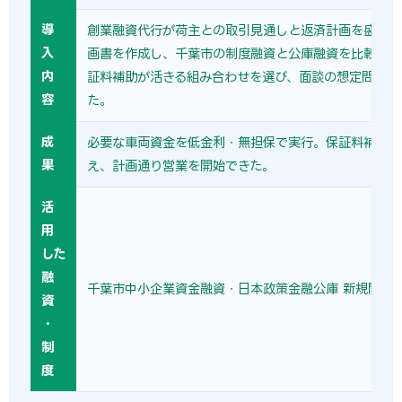
導
創業融資代行が荷主との取引見通しと返済計画を盛り込
入
画書を作成し、千葉市の制度融資と公庫融資を比較。利
内
証料補助が活きる組み合わせを選び、面談の想定問答ま
容
た。
成
必要な車両資金を低金利・無担保で実行。保証料補助で
果
え、計画通り営業を開始できた。
活
用
した
融
千葉市中小企業資金融資・日本政策金融公庫 新規開業
資
・
制
度