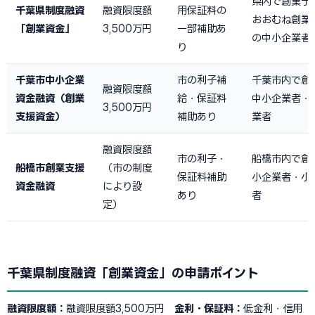
県内で創業予
千葉県制度融資
融資限度額
用保証料の
おおむね創業
「創業資金」
3,500万円
一部補助あ
の中小企業者
り
千葉市中小企業
市の利子補
千葉市内で創
融資限度額
資金融資（創業
給・保証料
中小企業者・
3,500万円
支援資金）
補助あり
業者
融資限度額
市の利子・
船橋市内で創
船橋市創業支援
（市の制度
保証料補助
小企業者・小
資金融資
により設
あり
者
定）
千葉県制度融資「創業資金」の申請ポイント
融資限度額：
融資限度額3,500万円
金利・保証料：
低金利・信用