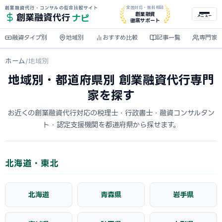
創業融資代行・コンサルの総合比較サイト
全国対応・無料相談
ナビ
創業融資
創業融資
代行
メニュー
徹底サポート
融資タイプ別
地域別
おすすめ比較
記事一覧
専門家
ホーム
/
地域別
地域別・都道府県別 創業融資代行専門
家を探す
お近くの創業融資代行対応の税理士・行政書士・融資コンサルタン
ト・認定支援機関を都道府県から探せます。
北海道・東北
北海道
青森県
岩手県