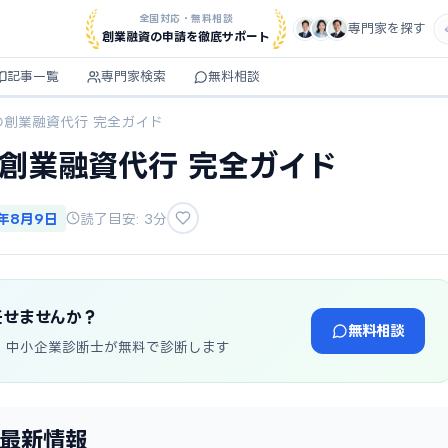
全国対応・無料相談
専門家を探す
創業融資の申請を徹底サポート
記事一覧
専門家検索
無料相談
の創業融資代行 完全ガイド
の創業融資代行 完全ガイド
6年8月9日
読了目安: 3分
任せませんか？
無料相談
・中小企業診断士が無料で診断します
年最新情報