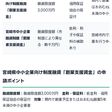
県内で創業
向け制度融資
融資限度額
信用保証
はおおむね創
「創業支援資
3,000万円
協会の保
未満の中小
金」
証付
低利・利
宮崎市中小企業
融資限度額（市
子や保証
宮崎市内で
融資制度「創業
制度により異な
料の補助
業を行う中
者支援資金」
る・数千万円）
あり
宮崎県中小企業向け制度融資「創業支援資金」の申
請ポイント
融資限度額：
融資限度額3,000万円
金利・保証料：
低金利・信用
保証協会の保証付
対象：
県内で創業予定またはおおむね創業5年
未満の中小企業者