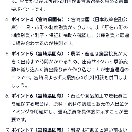
す。堅実かつ達成可能な計画が審査通過率を高める最重
要ポイントです。
ポイント4（宮崎県固有）：
宮崎は国（日本政策金融公
庫）・県・市町の制度融資があります。まず所在市町の
制度融資と利子・保証料補助を確認し、公庫融資と最適
に組み合わせるのが鉄則です。
ポイント5（宮崎県固有）：
農業・畜産は施設投資が大
きく出荷まで時間がかかるため、出荷サイクルと季節変
動を織り込んだ資金繰り表を作り込むことが審査通過の
コツです。宮崎県よろず支援拠点の無料相談も併用しま
しょう。
ポイント6（宮崎県固有）：
畜産や食品加工で運転資金
を確保する場合は、原料・飼料の調達と販売の入出金タ
イミングを明確にし、返済原資を具体的に示すことが重
要です。
ポイント7（宮崎県固有）：
融資は補助金と違い前払い