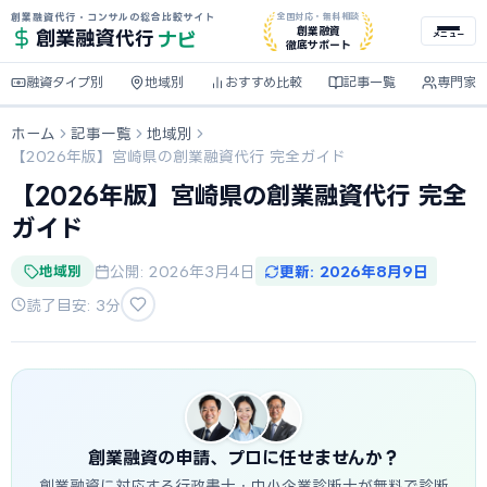
創業融資代行・コンサルの総合比較サイト
全国対応・無料相談
ナビ
創業融資
創業融資
代行
メニュー
徹底サポート
融資タイプ別
地域別
おすすめ比較
記事一覧
専門家
ホーム
記事一覧
地域別
【2026年版】宮崎県の創業融資代行 完全ガイド
【2026年版】宮崎県の創業融資代行 完全
ガイド
地域別
公開: 2026年3月4日
更新: 2026年8月9日
読了目安: 3分
創業融資の申請、プロに任せませんか？
創業融資に対応する行政書士・中小企業診断士が無料で診断