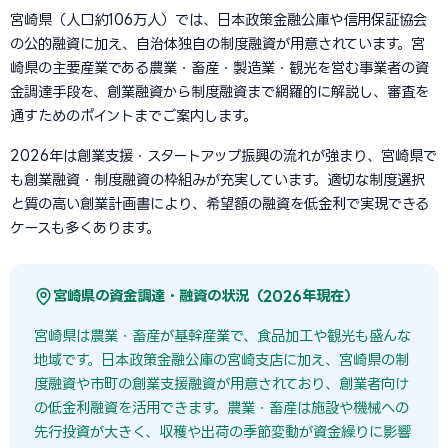
宮崎県（人口約106万人）では、日本政策金融公庫や信用保証協会
の公的融資に加え、自治体独自の制度融資が用意されています。宮
崎県の主要産業である農業・畜産・製造業・観光を営む事業者の資
金調達手段を、創業融資から制度融資まで網羅的に解説し、審査を
通すためのポイントまでご案内します。
2026年は創業支援・スタートアップ振興の流れが強まり、宮崎県で
も創業融資・制度融資の枠組みが充実しています。適切な制度選択
と質の高い創業計画書により、希望額の融資を低金利で実現できる
ケースも多くあります。
宮崎県の資金調達・融資の状況（2026年現在）
宮崎県は農業・畜産が基幹産業で、食品加工や観光も盛んな
地域です。日本政策金融公庫の宮崎支店に加え、宮崎県の制
度融資や市町の創業支援融資が用意されており、創業者向け
の低金利融資を活用できます。農業・畜産は施設や機械への
先行投資が大きく、収穫や出荷の季節変動が資金繰りに影響