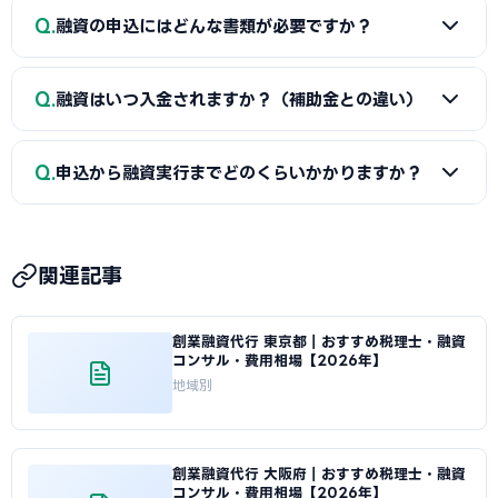
A
①自己資金の額と出所、②事業の経験・スキル、③創業
Q
ます。一時的な借入による見せ金は逆効果なので避けましょ
融資の申込にはどんな書類が必要ですか？
計画書の具体性と返済の見通し、の3点が特に重視されます。
う。
宮崎県の市場環境や自身の強みを踏まえた、堅実かつ実現可
A
一般的に、創業計画書、資金繰り表、見積書、自己資金
能な計画ほど高く評価されます。創業融資代行はこの作り込
Q
融資はいつ入金されますか？（補助金との違い）
を示す通帳、本人確認書類、（既存事業者は）確定申告書・
みと面談対策を専門的に支援します。
決算書などが必要です。創業融資代行はこれらの書類作成・
A
融資は補助金と違い「前払い」です。審査通過・契約後
整備と不備チェックを代行し、面談で説明すべき要点まで準
Q
申込から融資実行までどのくらいかかりますか？
に資金が一括で口座へ入金されるため、創業・開業時の初期
備します。
費用に充てられます。後払い（精算払い）の補助金と組み合
A
日本政策金融公庫の創業融資は、申込から面談を経て融
わせる場合は、補助金入金までのつなぎ資金として融資を活
資実行までおおむね3週間〜1.5か月程度が目安です。信用保
用するのが定石です。
関連記事
証協会・制度融資は金融機関と保証協会の二段階審査のた
め、もう少し時間がかかる場合があります。創業スケジュール
創業融資代行 東京都｜おすすめ税理士・融資
から逆算し、早めに準備を始めることが重要です。
コンサル・費用相場【2026年】
地域別
創業融資代行 大阪府｜おすすめ税理士・融資
コンサル・費用相場【2026年】