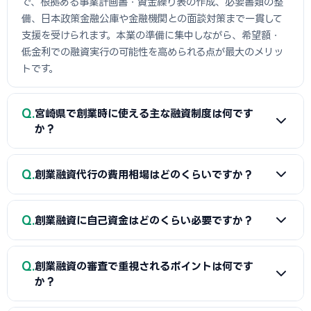
で、根拠ある事業計画書・資金繰り表の作成、必要書類の整
備、日本政策金融公庫や金融機関との面談対策まで一貫して
支援を受けられます。本業の準備に集中しながら、希望額・
低金利での融資実行の可能性を高められる点が最大のメリッ
トです。
Q
宮崎県で創業時に使える主な融資制度は何です
か？
A
日本政策金融公庫の「新規開業資金」、信用保証協会の
Q
創業融資代行の費用相場はどのくらいですか？
保証付融資（宮崎県・市区町村の制度融資）、商工会議所推
薦の「マル経融資」などが中心です。実績の浅い創業期で
A
一般的に「着手金（無料〜数万円）＋成功報酬（融資実
も、原則無担保・無保証人で利用できる制度が複数ありま
Q
創業融資に自己資金はどのくらい必要ですか？
行額の2〜5%程度）」の体系が多く、完全成功報酬型の事務
す。詳しくは本記事の各セクションをご覧ください。
所もあります。融資額や難易度で異なるため、契約前に見積
A
制度上の自己資金要件は緩和傾向にありますが、実務で
もりと報酬条件を必ず確認しましょう。当サイトでは宮崎県
Q
創業融資の審査で重視されるポイントは何です
は希望融資額の1〜3割程度の自己資金があると審査で有利と
に対応した実績豊富な専門家を無料でご紹介しています。
か？
されます。重要なのは金額だけでなく「コツコツ貯めた履
歴」です。通帳で計画的な資金準備を示せると評価が高まり