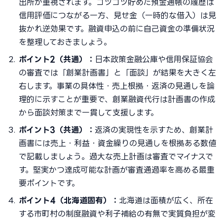
出所が重視されます。コツコツ貯めた預金通帳の履歴は
信用評価につながる一方、見せ金（一時的な借入）は見
抜かれ逆効果です。融資申込の前に自己資金の準備状況
を整理しておきましょう。
ポイント2（共通）：
日本政策金融公庫や信用保証協会
の審査では「創業計画書」と「面談」が結果を大きく左
右します。事業の具体性・売上根拠・返済の見通しを論
理的に示すことが重要で、創業融資代行は計画書の作成
から面談対策まで一貫して支援します。
ポイント3（共通）：
返済の実現性を示すため、創業計
画書には売上・利益・資金繰りの見通しを根拠ある数値
で記載しましょう。過大な売上計画は審査でマイナスで
す。堅実かつ達成可能な計画が審査通過率を高める最重
要ポイントです。
ポイント4（北海道固有）：
北海道は面積が広く、所在
する市町村の制度融資や利子補給の有無で実質負担が変