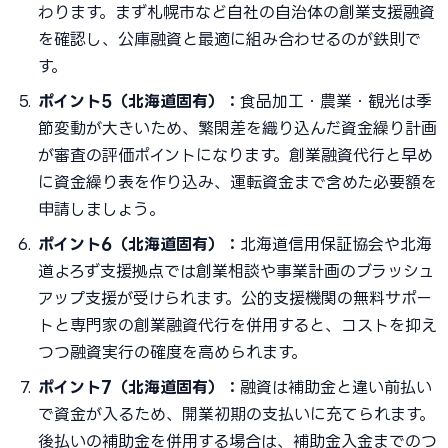
わります。まず札幌市など自社の自治体の創業支援融資
を確認し、公庫融資と最適に組み合わせるのが鉄則で
す。
ポイント5（北海道固有）：
食品加工・農業・観光は季
節変動が大きいため、繁閑差を織り込んだ資金繰り計画
が審査の評価ポイントになります。創業融資代行と早め
に資金繰り表を作り込み、運転資金まで含めた必要額を
申請しましょう。
ポイント6（北海道固有）：
北海道信用保証協会や北海
道よろず支援拠点では創業相談や事業計画のブラッシュ
アップ支援が受けられます。公的支援機関の無料サポー
トと専門家の創業融資代行を併用すると、コストを抑え
つつ融資実行の確度を高められます。
ポイント7（北海道固有）：
融資は補助金と違い前払い
で資金が入るため、開業初期の支払いに充てられます。
後払いの補助金を併用する場合は、補助金入金までのつ