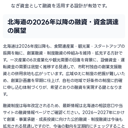
なぎ資金として融資を活用する設計が有効です。
北海道の2026年以降の融資・資金調達
の展望
北海道は2026年度以降も、食関連産業・観光業・スタートアップの
振興を軸に、創業融資・制度融資の枠組みを維持・拡充する方針で
す。一次産業の6次産業化や観光需要の回復を背景に、設備資金・運
転資金の需要は底堅く推移する見通しで、市町村独自の創業支援融
資との併用余地も広がっています。広域ゆえに制度の把握が難しいた
め、創業計画書を早期に仕上げ、自社の地域で好条件の制度に的確
に申し込む体制づくりが、希望どおりの融資を実現する鍵となりま
す。
融資制度は毎年改定されるため、最新情報は北海道の相談窓口や当
サイトの融資情報ページでご確認ください。2026〜2027年にかけ
て創業・事業承継・成長投資に向けた公的融資・制度融資は今後も
拡充される見通しですので、今後の動向を定期的にチェックすること