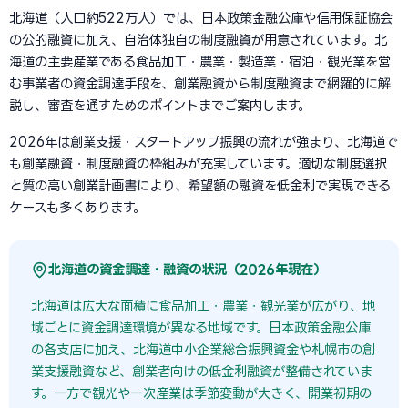
北海道（人口約522万人）では、日本政策金融公庫や信用保証協会
の公的融資に加え、自治体独自の制度融資が用意されています。北
海道の主要産業である食品加工・農業・製造業・宿泊・観光業を営
む事業者の資金調達手段を、創業融資から制度融資まで網羅的に解
説し、審査を通すためのポイントまでご案内します。
2026年は創業支援・スタートアップ振興の流れが強まり、北海道で
も創業融資・制度融資の枠組みが充実しています。適切な制度選択
と質の高い創業計画書により、希望額の融資を低金利で実現できる
ケースも多くあります。
北海道の資金調達・融資の状況（2026年現在）
北海道は広大な面積に食品加工・農業・観光業が広がり、地
域ごとに資金調達環境が異なる地域です。日本政策金融公庫
の各支店に加え、北海道中小企業総合振興資金や札幌市の創
業支援融資など、創業者向けの低金利融資が整備されていま
す。一方で観光や一次産業は季節変動が大きく、開業初期の