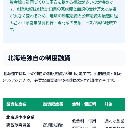
資金繰り計画づくりに不安を抱える相談が多いのが特徴で
す。創業融資は創業計画書の完成度と面談の受け答えで結果
が大きく変わるため、地域の制度融資と公庫融資を最適に組
み合わせる創業融資代行・専門家の支援ニーズが高い地域で
す。
北海道独自の制度融資
北海道では以下の独自の制度融資が利用可能です。公的融資と組み
合わせることで、必要な事業資金を有利な条件で調達できます。
融資制度名
融資限度額
金利・保証料
対象
北海道中小企業
低金利・信用
道内で創業
総合振興資金
融資限度額