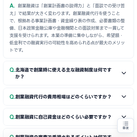
A
創業融資は「創業計画書の説得力」と「面談での受け答
え」で結果が大きく変わります。創業融資代行を使うこと
で、根拠ある事業計画書・資金繰り表の作成、必要書類の整
備、日本政策金融公庫や金融機関との面談対策まで一貫して
支援を受けられます。本業の準備に集中しながら、希望額・
低金利での融資実行の可能性を高められる点が最大のメリッ
トです。
Q
北海道で創業時に使える主な融資制度は何です
か？
A
日本政策金融公庫の「新規開業資金」、信用保証協会の
Q
創業融資代行の費用相場はどのくらいですか？
保証付融資（北海道・市区町村の制度融資）、商工会議所推
薦の「マル経融資」などが中心です。実績の浅い創業期で
A
一般的に「着手金（無料〜数万円）＋成功報酬（融資実
も、原則無担保・無保証人で利用できる制度が複数ありま
Q
創業融資に自己資金はどのくらい必要ですか？
行額の2〜5%程度）」の体系が多く、完全成功報酬型の事務
す。詳しくは本記事の各セクションをご覧ください。
目次
所もあります。融資額や難易度で異なるため、契約前に見積
創業融資の代行をお探しの方
地域・業種から選べる
A
制度上の自己資金要件は緩和傾向にありますが、実務で
専門家に無料相談する
お近くの専門家を探す
もりと報酬条件を必ず確認しましょう。当サイトでは北海道