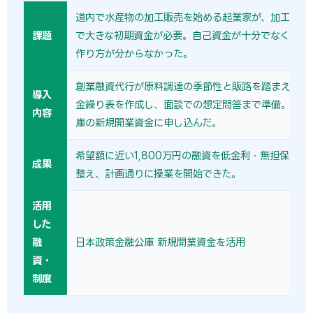
道内で水産物の加工販売を始める起業家が、加工機械
課題
で大きな初期資金が必要。自己資金が十分でなく、創
作り方が分からなかった。
創業融資代行が原料調達の季節性と販路を踏まえた売
導入
金繰り表を作成し、面談での想定問答まで準備。日本
内容
庫の新規開業資金に申し込んだ。
希望額に近い1,800万円の融資を低金利・無担保で実
成果
整え、計画通りに操業を開始できた。
活用
した
融
日本政策金融公庫 新規開業資金を活用
資・
制度