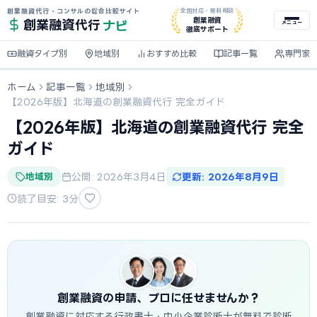
創業融資代行・コンサルの総合比較サイト
全国対応・無料相談
ナビ
創業融資
創業融資
代行
メニュー
徹底サポート
融資タイプ別
地域別
おすすめ比較
記事一覧
専門家
ホーム
記事一覧
地域別
【2026年版】北海道の創業融資代行 完全ガイド
【2026年版】北海道の創業融資代行 完全
ガイド
地域別
公開: 2026年3月4日
更新: 2026年8月9日
読了目安: 3分
創業融資の申請、プロに任せませんか？
創業融資に対応する行政書士・中小企業診断士が無料で診断