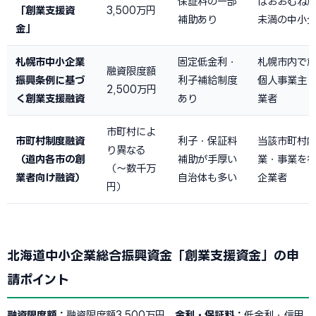
保証料の一部
はおおむね創
「創業支援資
3,500万円
補助あり
未満の中小
金」
札幌市中小企業
固定低金利・
札幌市内で
融資限度額
振興条例に基づ
利子補給制度
個人事業主
2,500万円
く創業支援融資
あり
業者
市町村によ
市町村制度融資
利子・保証料
当該市町村
り異なる
（道内各市の創
補助が手厚い
業・事業を
（〜数千万
業者向け融資）
自治体も多い
企業者
円）
北海道中小企業総合振興資金「創業支援資金」の申
請ポイント
融資限度額：
融資限度額3,500万円
金利・保証料：
低金利・信用