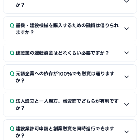
万円まで借入が可能です。施工経験10年以上・保有資格があ
か？
ると採択率が上がります。
A
施工経験年数（10年以上で有利）、保有資格（施工管理
Q
重機・建設機械を購入するための融資は借りられ
技士・建築士等）、受注見込みの根拠書類（内示書・確認
ますか？
書）、入金サイクルを考慮したキャッシュフロー表の4点で
す。
A
はい、設備資金として融資対象です。メーカー・販売店の
Q
建設業の運転資金はどれくらい必要ですか？
見積書を添付し、耐用年数と返済計画の整合性を事業計画書
に明記してください。中古機械の場合は価値評価書の添付が
A
月間支払額（材料費+外注費+人件費+経費）×入金サイ
推奨されます。
Q
元請企業への依存が100%でも融資は通ります
クル月数で計算します。月間400万円の支払いで平均4ヶ月
か？
の入金遅延がある場合、1,600万円が必要運転資金となりま
す。
A
1社依存は「リスク集中」として指摘される可能性があり
Q
法人設立と一人親方、融資面でどちらが有利です
ます。メインの元請以外からも受注する計画や、長期的な取引
か？
関係の証明書類を用意することで対応できます。
A
500万円以下なら一人親方（個人事業主）の方が手続き
Q
建設業許可申請と創業融資を同時進行できます
がシンプルです。1,000万円以上の資金調達が必要な場合は法
か？