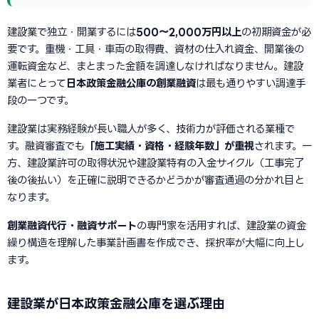
建設業で独立・開業するには
500〜2,000万円以上
の初期資金が必
要です。重機・工具・車両の取得費、資材の仕入れ資金、開業後の
運転資金など、まとまった金額を調達しなければなりません。建設
業者にとって
日本政策金融公庫の創業融資
は最も通りやすい調達手
段の一つです。
建設業は実務経験が長い職人が多く、技術力が評価される業種で
す。融資審査でも
「施工実績・資格・経験年数」が重視
されます。一
方、建設業許可の取得状況や建設業特有の入金サイクル（工事完了
後の後払い）を正確に説明できるかどうかが審査通過の分かれ目と
なります。
創業融資代行・融資サポート
の専門家を活用すれば、建設業の資金
繰り構造を理解した事業計画書を作成でき、採択率が大幅に向上し
ます。
建設業が日本政策金融公庫を選ぶ理由