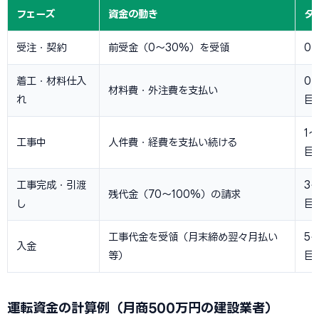
フェーズ
資金の動き
タ
受注・契約
前受金（0〜30%）を受領
0
着工・材料仕入
0
材料費・外注費を支払い
れ
目
1
工事中
人件費・経費を支払い続ける
目
工事完成・引渡
3
残代金（70〜100%）の請求
し
目
工事代金を受領（月末締め翌々月払い
5
入金
等）
目
運転資金の計算例（月商500万円の建設業者）