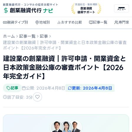
創業融資代行・コンサルの総合比較サイト
全国対応・無料相談
ナビ
創業融資
創業融資
代行
メニュー
徹底サポート
融資タイプ別
地域別
おすすめ比較
記事一覧
専門家
ホーム
記事一覧
記事
建設業の創業融資｜許可申請・開業資金と日本政策金融公庫の審査
ポイント【2026年完全ガイド】
建設業の創業融資｜許可申請・開業資金と
日本政策金融公庫の審査ポイント【2026
年完全ガイド】
記事
公開: 2026年4月8日
更新: 2026年4月8日
読了目安: 3分