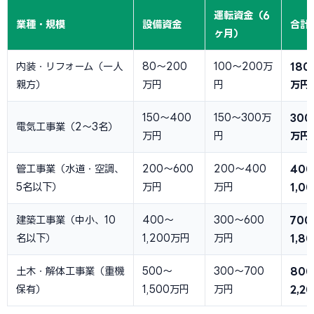
運転資金（6
業種・規模
設備資金
合計
ヶ月）
内装・リフォーム（一人
80〜200
100〜200万
180
親方）
万円
円
万円
150〜400
150〜300万
300
電気工事業（2〜3名）
万円
円
万円
管工事業（水道・空調、
200〜600
200〜400
40
5名以下）
万円
万円
1,0
建築工事業（中小、10
400〜
300〜600
700
名以下）
1,200万円
万円
1,8
土木・解体工事業（重機
500〜
300〜700
80
保有）
1,500万円
万円
2,2