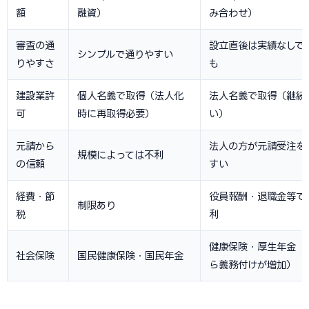
額
融資）
み合わせ）
審査の通
設立直後は実績なしで
シンプルで通りやすい
りやすさ
も
建設業許
個人名義で取得（法人化
法人名義で取得（継続
可
時に再取得必要）
い）
元請から
法人の方が元請受注を
規模によっては不利
の信頼
すい
経費・節
役員報酬・退職金等で
制限あり
税
利
健康保険・厚生年金（
社会保険
国民健康保険・国民年金
ら義務付けが増加）