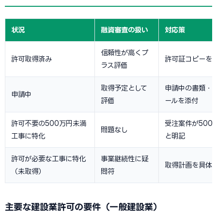
状況
融資審査の扱い
対応策
信頼性が高くプ
許可取得済み
許可証コピーを
ラス評価
取得予定として
申請中の書類・
申請中
評価
ールを添付
許可不要の500万円未満
受注案件が500
問題なし
工事に特化
と明記
許可が必要な工事に特化
事業継続性に疑
取得計画を具体
（未取得）
問符
主要な建設業許可の要件（一般建設業）