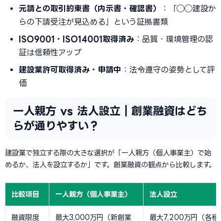
元請との取引約束書（内示書・確認書）
：「◯◯建設か
らの下請受注が見込める」という証拠書類
ISO9001・ISO14001取得済み
：品質・環境管理の認
証は信頼性アップ
建設業許可取得済み・申請中
：法令遵守の姿勢として評
価
一人親方 vs 法人設立｜創業融資はどち
らが通りやすい？
建設業で独立する際の大きな選択が「一人親方（個人事業主）で始
めるか、法人を設立するか」です。創業融資の観点から比較します。
比較項目
一人親方（個人事業主）
法人設立
融資限度
最大3,000万円（新創業
最大7,200万円（各