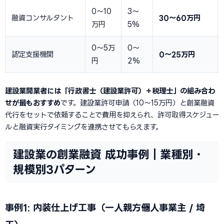
0〜10
3〜
融資コンサルタント
30〜60万円
万円
5%
0〜5万
0〜
認定支援機関
0〜25万円
円
2%
建設業開業者には「行政書士（建設業許可）＋税理士」の組み合わ
せが最もおすすめ
です。建設業許可申請（10〜15万円）と創業融資
代行をセットで依頼することで費用を抑えられ、許可取得スケジュー
ルと融資実行タイミングを連携させてもらえます。
建設業の創業融資 成功事例｜業種別・
規模別3パターン
事例1: 内装仕上げ工事（一人親方→個人事業主 / 埼