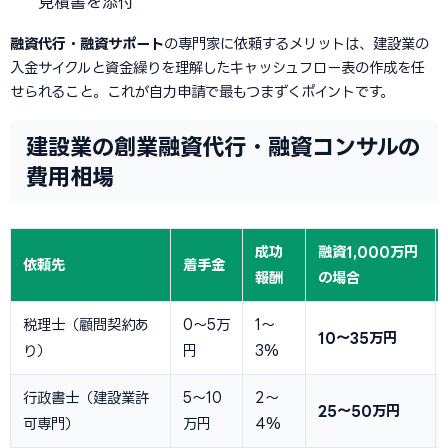
見積書を添付
融資代行・融資サポート
の専門家に依頼するメリットは、建設業の
入金サイクルと資金繰りを理解したキャッシュフロー表の作成を任
せられること。これが自力申請で最もつまずくポイントです。
建設業の創業融資代行・融資コンサルの
費用相場
成功
融資1,000万円
依頼先
着手金
報酬
の場合
税理士（顧問契約あ
0〜5万
1〜
10〜35万円
り）
円
3%
行政書士（建設業許
5〜10
2〜
25〜50万円
可専門）
万円
4%