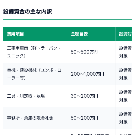
設備資金の主な内訳
費用項目
金額目安
融資対
工事用車両（軽トラ・バン・
設備資
50〜500万円
ユニック）
対象
重機・建設機械（ユンボ・ロ
設備資
200〜1,000万円
ーラー等）
対象
設備資
工具・測定器・足場
30〜200万円
対象
設備資
事務所・倉庫の敷金礼金
50〜200万円
対象