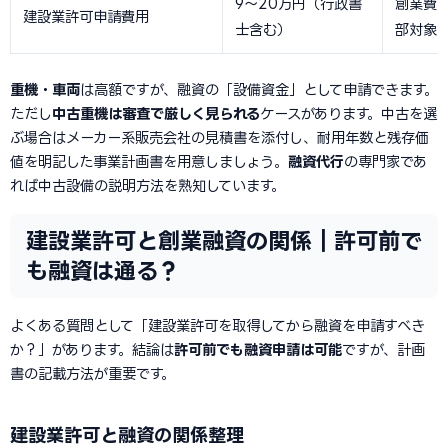
9〜20万円（行政書
創業費
建設業許可申請費用
士含む）
部対象
重機・車両
は高額ですが、融資の「設備資金」として申請できます。
ただし
中古重機は審査で厳しく見られる
ケースがあります。中古を選
ぶ場合はメーカー系販売会社の見積書を添付し、耐用年数と残存価
値を明記した事業計画書を用意しましょう。
融資代行
の専門家であ
れば中古設備の説明方法を熟知しています。
建設業許可と創業融資の関係｜許可前で
も融資は通る？
よくある質問として「建設業許可を取得してから融資を申請すべき
か？」があります。結論は
許可前でも融資申請は可能
ですが、計画
書の記載方法が重要です。
建設業許可と融資の関係整理