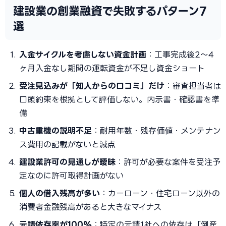
建設業の創業融資で失敗するパターン7
選
入金サイクルを考慮しない資金計画
：工事完成後2〜4
ヶ月入金なし期間の運転資金が不足し資金ショート
受注見込みが「知人からの口コミ」だけ
：審査担当者は
口頭約束を根拠として評価しない。内示書・確認書を準
備
中古重機の説明不足
：耐用年数・残存価値・メンテナン
ス費用の記載がないと減点
建設業許可の見通しが曖昧
：許可が必要な案件を受注予
定なのに許可取得計画がない
個人の借入残高が多い
：カーローン・住宅ローン以外の
消費者金融残高があると大きなマイナス
元請依存率が100%
：特定の元請1社への依存は「倒産