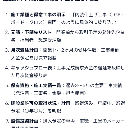
施工業種と得意工事の明示
：「内装仕上げ工事（LGS・
ボード・クロス）専門」のように具体的に絞り込む
元請・下請先リスト
：開業前から取引予定の発注先企業
名・担当者・想定受注額
月次受注計画
：開業1〜12ヶ月の受注件数・工事単価・
入金予定を月次で記載
キャッシュフロー表
：工事完成→請求→入金の遅延を反映し
た月次資金繰り表
保有資格・施工実績一覧
：過去3〜5年の主要工事実績
（発注者・工事名・金額・担当範囲）
建設業許可の取得状況・計画
：取得済み、申請中、取得
予定（○年○月）を明記
設備投資計画
：購入予定の車両・重機・工具のメーカー