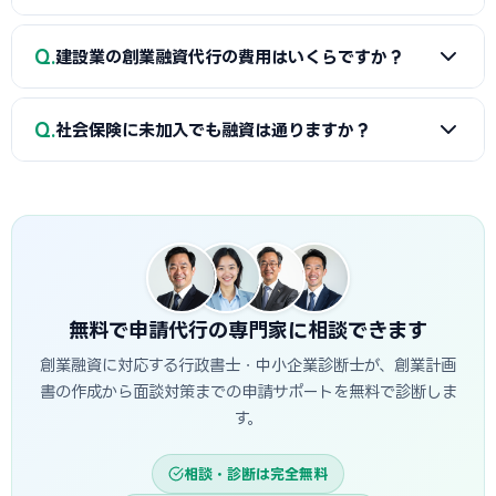
人設立の上、公庫と信用保証協会を組み合わせる方法が有利
になります。
A
はい、できます。実務では融資500万円を先に取得し、
Q
建設業の創業融資代行の費用はいくらですか？
その残高証明で建設業許可申請（財産的基礎要件）を満たす
という流れがよく使われます。行政書士と融資代行専門家を
A
税理士（顧問）で10〜35万円、認定支援機関で0〜25万
同時に活用することをおすすめします。
Q
社会保険に未加入でも融資は通りますか？
円が相場です（融資1,000万円の場合）。建設業許可申請と
創業融資代行をセットで依頼することで費用を抑えられます。
A
制度上は社会保険加入の有無は融資審査の要件ではあり
ません。ただし元請企業が社会保険未加入の下請けへの発注
を制限する動きがあるため、加入計画を事業計画書に明記す
ることで信頼性が高まります。
無料で申請代行の専門家に相談できます
創業融資に対応する行政書士・中小企業診断士が、創業計画
書の作成から面談対策までの申請サポートを無料で診断しま
す。
相談・診断は完全無料