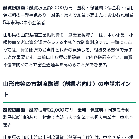
融資限度額：
融資限度額3,000万円
金利・保証料：
低金利・信用
保証料の一部補助あり
対象：
県内で創業予定またはおおむね創業
5年未満の中小企業者
山形県の山形県商工業振興資金「創業支援資金」は、中小企業・小
規模事業者の資金調達を支える中核的な融資制度です。申請にあた
っては、資金使途の妥当性と返済の見通しを、根拠ある数値で示す
ことが重要です。事前に山形県の相談窓口で内容確認を行い、書類
不備を防ぐことで審査通過率を高めることができます。
山形市等の市制度融資（創業者向け）の申請ポイン
ト
融資限度額：
融資限度額2,000万円
金利・保証料：
固定低金利・
利子補給制度あり
対象：
当該市内で創業する個人事業主・中小企
業者
山形県の山形市等の市制度融資（創業者向け）は、中小企業・小規