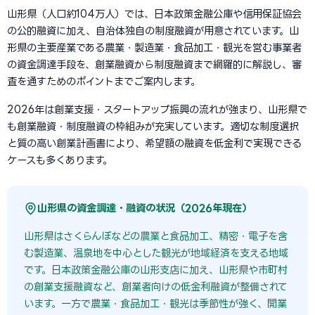
山形県（人口約104万人）では、日本政策金融公庫や信用保証協会
の公的融資に加え、自治体独自の制度融資が用意されています。山
形県の主要産業である農業・製造業・食品加工・観光を営む事業者
の資金調達手段を、創業融資から制度融資まで網羅的に解説し、審
査を通すためのポイントまでご案内します。
2026年は創業支援・スタートアップ振興の流れが強まり、山形県で
も創業融資・制度融資の枠組みが充実しています。適切な制度選択
と質の高い創業計画書により、希望額の融資を低金利で実現できる
ケースも多くあります。
山形県の資金調達・融資の状況（2026年現在）
山形県はさくらんぼなどの農業と食品加工、精密・電子を含
む製造業、温泉地を中心とした観光が地域経済を支える地域
です。日本政策金融公庫の山形支店に加え、山形県や市町村
の創業支援融資など、創業者向けの低金利融資が整備されて
います。一方で農業・食品加工・観光は季節性が強く、開業