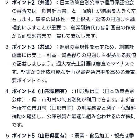
ポイント2（共通）：
日本政策金融公庫や信用保証協会
の審査では「創業計画書」と「面談」が結果を大きく左
右します。事業の具体性・売上根拠・返済の見通しを論
理的に示すことが重要で、創業融資代行は計画書の作成
から面談対策まで一貫して支援します。
ポイント3（共通）：
返済の実現性を示すため、創業計
画書には売上・利益・資金繰りの見通しを根拠ある数値
で記載しましょう。過大な売上計画は審査でマイナスで
す。堅実かつ達成可能な計画が審査通過率を高める最重
要ポイントです。
ポイント4（山形県固有）：
山形県は国（日本政策金融
公庫）・県・市町村の制度融資が利用できます。まず自
社所在の市町村（山形市等）の制度融資と利子・保証料
補助を確認し、公庫融資と最適に組み合わせるのが鉄則
です。
ポイント5（山形県固有）：
農業・食品加工・観光は季