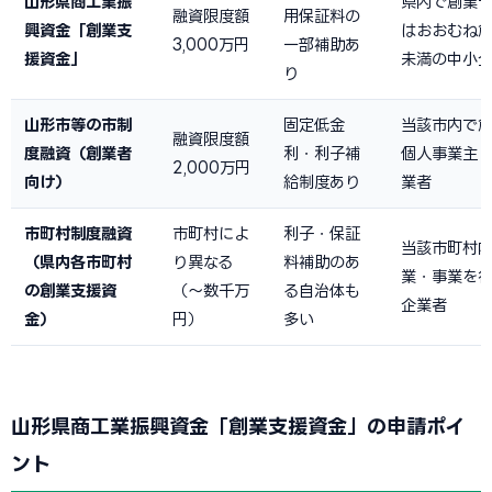
山形県商工業振
県内で創業
融資限度額
用保証料の
興資金「創業支
はおおむね創
3,000万円
一部補助あ
援資金」
未満の中小
り
山形市等の市制
固定低金
当該市内で
融資限度額
度融資（創業者
利・利子補
個人事業主
2,000万円
向け）
給制度あり
業者
市町村制度融資
市町村によ
利子・保証
当該市町村
（県内各市町村
り異なる
料補助のあ
業・事業を
の創業支援資
（〜数千万
る自治体も
企業者
金）
円）
多い
山形県商工業振興資金「創業支援資金」の申請ポイ
ント