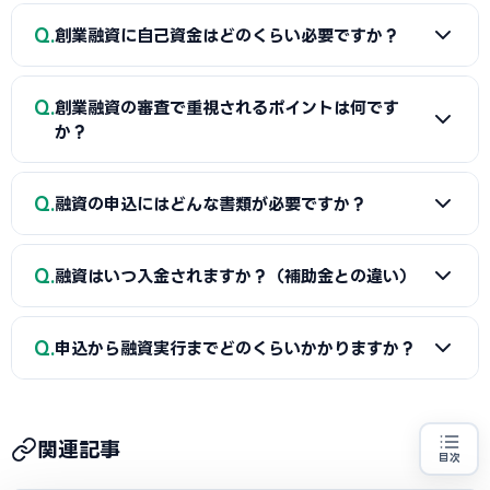
薦の「マル経融資」などが中心です。実績の浅い創業期で
A
一般的に「着手金（無料〜数万円）＋成功報酬（融資実
も、原則無担保・無保証人で利用できる制度が複数ありま
Q
創業融資に自己資金はどのくらい必要ですか？
行額の2〜5%程度）」の体系が多く、完全成功報酬型の事務
す。詳しくは本記事の各セクションをご覧ください。
所もあります。融資額や難易度で異なるため、契約前に見積
A
制度上の自己資金要件は緩和傾向にありますが、実務で
もりと報酬条件を必ず確認しましょう。当サイトでは山形県
Q
創業融資の審査で重視されるポイントは何です
は希望融資額の1〜3割程度の自己資金があると審査で有利と
に対応した実績豊富な専門家を無料でご紹介しています。
か？
されます。重要なのは金額だけでなく「コツコツ貯めた履
歴」です。通帳で計画的な資金準備を示せると評価が高まり
A
①自己資金の額と出所、②事業の経験・スキル、③創業
Q
ます。一時的な借入による見せ金は逆効果なので避けましょ
融資の申込にはどんな書類が必要ですか？
計画書の具体性と返済の見通し、の3点が特に重視されます。
う。
山形県の市場環境や自身の強みを踏まえた、堅実かつ実現可
A
一般的に、創業計画書、資金繰り表、見積書、自己資金
能な計画ほど高く評価されます。創業融資代行はこの作り込
Q
融資はいつ入金されますか？（補助金との違い）
を示す通帳、本人確認書類、（既存事業者は）確定申告書・
みと面談対策を専門的に支援します。
決算書などが必要です。創業融資代行はこれらの書類作成・
A
融資は補助金と違い「前払い」です。審査通過・契約後
整備と不備チェックを代行し、面談で説明すべき要点まで準
Q
申込から融資実行までどのくらいかかりますか？
に資金が一括で口座へ入金されるため、創業・開業時の初期
備します。
費用に充てられます。後払い（精算払い）の補助金と組み合
A
日本政策金融公庫の創業融資は、申込から面談を経て融
わせる場合は、補助金入金までのつなぎ資金として融資を活
資実行までおおむね3週間〜1.5か月程度が目安です。信用保
用するのが定石です。
関連記事
目次
証協会・制度融資は金融機関と保証協会の二段階審査のた
創業融資の代行をお探しの方
地域・業種から選べる
専門家に無料相談する
お近くの専門家を探す
め、もう少し時間がかかる場合があります。創業スケジュール