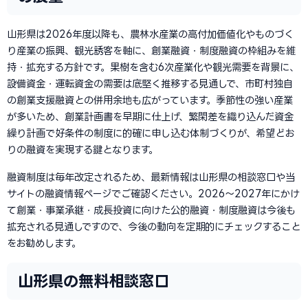
山形県は2026年度以降も、農林水産業の高付加価値化やものづく
り産業の振興、観光誘客を軸に、創業融資・制度融資の枠組みを維
持・拡充する方針です。果樹を含む6次産業化や観光需要を背景に、
設備資金・運転資金の需要は底堅く推移する見通しで、市町村独自
の創業支援融資との併用余地も広がっています。季節性の強い産業
が多いため、創業計画書を早期に仕上げ、繁閑差を織り込んだ資金
繰り計画で好条件の制度に的確に申し込む体制づくりが、希望どお
りの融資を実現する鍵となります。
融資制度は毎年改定されるため、最新情報は山形県の相談窓口や当
サイトの融資情報ページでご確認ください。2026〜2027年にかけ
て創業・事業承継・成長投資に向けた公的融資・制度融資は今後も
拡充される見通しですので、今後の動向を定期的にチェックすること
をお勧めします。
山形県の無料相談窓口