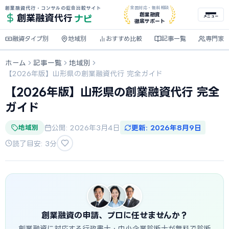
創業融資代行・コンサルの総合比較サイト
全国対応・無料相談
ナビ
創業融資
創業融資
代行
メニュー
徹底サポート
融資タイプ別
地域別
おすすめ比較
記事一覧
専門家
ホーム
記事一覧
地域別
【2026年版】山形県の創業融資代行 完全ガイド
【2026年版】山形県の創業融資代行 完全
ガイド
地域別
公開: 2026年3月4日
更新: 2026年8月9日
読了目安: 3分
創業融資の申請、プロに任せませんか？
創業融資に対応する行政書士・中小企業診断士が無料で診断