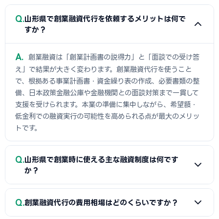
Q
山形県で創業融資代行を依頼するメリットは何で
すか？
A
創業融資は「創業計画書の説得力」と「面談での受け答
え」で結果が大きく変わります。創業融資代行を使うこと
で、根拠ある事業計画書・資金繰り表の作成、必要書類の整
備、日本政策金融公庫や金融機関との面談対策まで一貫して
支援を受けられます。本業の準備に集中しながら、希望額・
低金利での融資実行の可能性を高められる点が最大のメリッ
トです。
Q
山形県で創業時に使える主な融資制度は何です
か？
A
日本政策金融公庫の「新規開業資金」、信用保証協会の
Q
創業融資代行の費用相場はどのくらいですか？
保証付融資（山形県・市区町村の制度融資）、商工会議所推