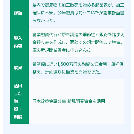
県内で農産物の加工販売を始める起業家が、加工設備
課題
確保に不安。公庫融資は知っていたが創業計画書の作
らなかった。
創業融資代行が原料調達の季節性と販路を踏まえた売
導入
金繰り表を作成し、面談での想定問答まで準備。日本
内容
庫の新規開業資金に申し込んだ。
希望額に近い1,500万円の融資を低金利・無担保で実
成果
整え、計画通りに操業を開始できた。
活用
した
融
日本政策金融公庫 新規開業資金を活用
資・
制度