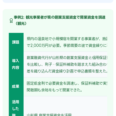
事例2: 観光事業者が県の創業支援資金で開業資金を調達
（観光）
県内の温泉地で小規模宿を開業する事業者が、施設改
課題
で2,000万円が必要。季節需要の波で資金繰りに不安
創業融資代行が山形県の創業支援資金と信用保証協会
導入
を比較し、利子・保証料補助を踏まえた組み合わせを
内容
差を織り込んだ資金繰り計画で申込書類を整えた。
固定低金利で必要資金を調達し、保証料補助で実質負
成果
閑散期も余裕をもって開業できた。
活用
した
融
山形県 創業支援資金を活用