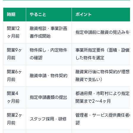
時期
やること
ポイント
開業12
融資相談・事業計画
指定申請前に融資の見込みを
ヶ月前
書作成開始
開業9ヶ
物件探し・内定物件
事業所指定要件（面積・設備
月前
の確認
した物件を選定
開業6ヶ
融資実行後に物件契約が理想
融資申請・物件契約
月前
融資で支払い）
開業4
都道府県・市町村により指定
指定申請書類の提出
ヶ月前
開業まで2〜4ヶ月
開業2ヶ
管理者・サービス提供責任者
スタッフ採用・研修
月前
認