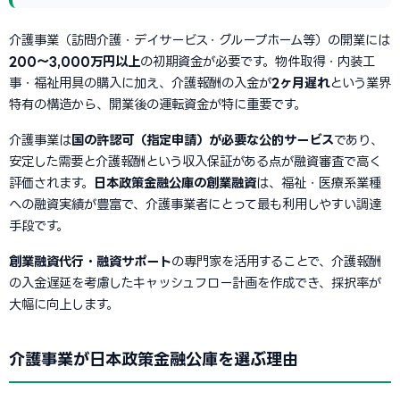
介護事業（訪問介護・デイサービス・グループホーム等）の開業には
200〜3,000万円以上
の初期資金が必要です。物件取得・内装工
事・福祉用具の購入に加え、介護報酬の入金が
2ヶ月遅れ
という業界
特有の構造から、開業後の運転資金が特に重要です。
介護事業は
国の許認可（指定申請）が必要な公的サービス
であり、
安定した需要と介護報酬という収入保証がある点が融資審査で高く
評価されます。
日本政策金融公庫の創業融資
は、福祉・医療系業種
への融資実績が豊富で、介護事業者にとって最も利用しやすい調達
手段です。
創業融資代行・融資サポート
の専門家を活用することで、介護報酬
の入金遅延を考慮したキャッシュフロー計画を作成でき、採択率が
大幅に向上します。
介護事業が日本政策金融公庫を選ぶ理由