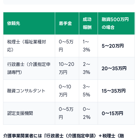
成功
融資500万円
依頼先
着手金
報酬
の場合
税理士（福祉業種対
0〜5万
1〜
5〜20万円
応）
円
3%
行政書士（介護指定申
10〜20
2〜
20〜35万円
請専門）
万円
3%
0〜10
3〜
融資コンサルタント
15〜35万円
万円
5%
0〜5万
0〜
認定支援機関
0〜15万円
円
2%
介護事業開業者には「行政書士（介護指定申請）＋税理士（融