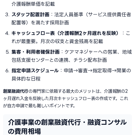
介護報酬単価を記載
スタッフ配置計画
：法定人員基準（サービス提供責任者
配置等）を満たす採用計画
キャッシュフロー表（介護報酬2ヶ月遅れを反映）
：こ
れが最重要。月次の収支と資金残高を記載
集客・利用者確保計画
：ケアマネジャーへの営業、地域
包括支援センターとの連携、チラシ配布計画
指定申請スケジュール
：申請→審査→指定取得→開業の
具体的な日程
創業融資代行
の専門家に依頼する最大のメリットは、介護報酬の2
ヶ月遅れ入金を反映した月次キャッシュフロー表の作成です。これ
が自力申請で最も難しいポイントです。
介護事業の創業融資代行・融資コンサル
の費用相場