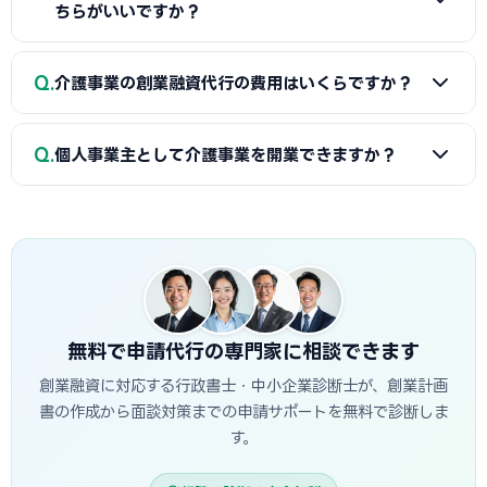
継続的な売上が見込めます。デイサービス定員20名で稼働率
ちらがいいですか？
80%の場合、月商200〜300万円が期待できます。融資返済
は十分可能な事業モデルです。
A
訪問介護など小規模な事業所は日本政策金融公庫が手続
Q
介護事業の創業融資代行の費用はいくらですか？
きが簡単でおすすめです。グループホームや小規模多機能など
大規模施設整備には、長期低利融資の福祉医療機構
A
指定申請代行（行政書士）とセットで依頼すると着手金
（WAM）が適しています。両者を組み合わせるケースもあり
Q
個人事業主として介護事業を開業できますか？
10〜20万円＋成功報酬2〜3%が相場です。認定支援機関を
ます。
通じて申請すると費用を大幅に抑えられます（成功報酬0〜
A
訪問介護・居宅介護支援（ケアマネ事業所）は個人事業
2%）。
主でも指定取得が可能です。デイサービスやグループホームは
法人格（株式会社・合同会社・NPO等）が必要です。
無料で申請代行の専門家に相談できます
創業融資に対応する行政書士・中小企業診断士が、創業計画
書の作成から面談対策までの申請サポートを無料で診断しま
す。