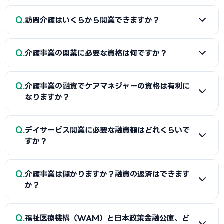
A
問題になりませんが、2ヶ月以上の運転資金を融資に含め
Q
訪問介護はいくらから開業できますか？
ることが必要です。開業後2ヶ月間の人件費・経費（月100〜
300万円）を計算し、その金額を運転資金として申請してく
A
最低200〜350万円程度から開業可能です（事務所・車
ださい。
Q
介護事業の開業に必要な資格は何ですか？
両・運転資金含む）。自己資金100万円＋融資200万円とい
う組み合わせで開業する方も多くいます。
A
サービス種別によって異なります。訪問介護ならサービス
Q
介護事業の融資でケアマネジャーの資格は有利に
提供責任者（介護福祉士等）の配置が必須。デイサービスな
なりますか？
ら管理者・機能訓練指導員・生活相談員等が必要です。
A
はい、ケアマネジャー資格は介護業界の核心的資格とし
Q
デイサービス開業に必要な融資額はどれくらいで
て評価されます。利用者紹介ネットワークを構築できる立場
すか？
にあることが、収益見込みの信頼性を高めます。
A
規模によりますが、小規模デイサービス（定員10〜18
Q
介護事業は儲かりますか？融資の返済はできます
名）で800〜1,500万円が一般的です。自己資金300〜500
か？
万円＋公庫融資500〜700万円＋信用保証協会200〜300万
円の組み合わせが多いです。
A
介護報酬は国が定める安定収入で、利用者が安定すれば
Q
福祉医療機構（WAM）と日本政策金融公庫、ど