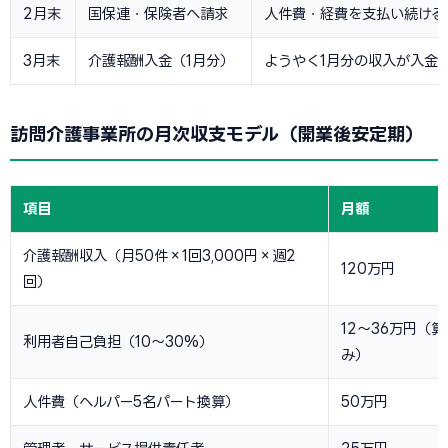
2月末
国保連・保険者へ請求
人件費・経費を支払い続ける
3月末
介護報酬入金（1月分）
ようやく1月分の収入が入金
訪問介護事業所の月次収支モデル（開業後安定期）
項目
月額
介護報酬収入（月50件×1回3,000円×週2
120万円
回）
12〜36万円（
利用者自己負担（10〜30%）
み）
人件費（ヘルパー5名パート換算）
50万円