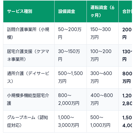
運転資金（6
サービス種別
設備資金
合計目
ヶ月）
訪問介護事業所（小規
50〜200万
150〜300
200
模）
円
万円
円
居宅介護支援（ケアマ
30〜150万
100〜200
130
ネ事業所）
円
万円
円
通所介護（デイサービ
500〜1,500
300〜600
800〜
ス）
万円
万円
万円
小規模多機能型居宅介
800〜
400〜800
1,20
護
2,000万円
万円
2,8
グループホーム（認知
1,000〜
500〜
1,50
症対応）
3,000万円
1,000万円
4,0