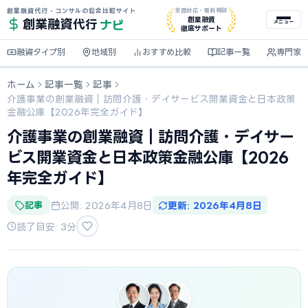
創業融資代行・コンサルの総合比較サイト
全国対応・無料相談
ナビ
創業融資
創業融資
代行
メニュー
徹底サポート
融資タイプ別
地域別
おすすめ比較
記事一覧
専門家
ホーム
記事一覧
記事
介護事業の創業融資｜訪問介護・デイサービス開業資金と日本政策
金融公庫【2026年完全ガイド】
介護事業の創業融資｜訪問介護・デイサー
ビス開業資金と日本政策金融公庫【2026
年完全ガイド】
記事
公開: 2026年4月8日
更新: 2026年4月8日
読了目安: 3分