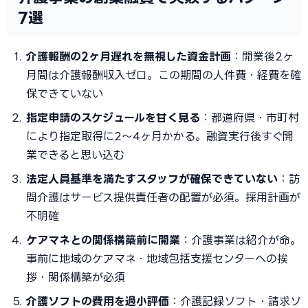
7選
介護報酬の2ヶ月遅れを無視した資金計画
：開業後2ヶ
月間は介護報酬収入ゼロ。この期間の人件費・経費を確
保できていない
指定申請のスケジュールを甘く見る
：都道府県・市町村
により指定取得に2〜4ヶ月かかる。融資実行後すぐ開
業できると思い込む
法定人員基準を満たすスタッフが確保できていない
：訪
問介護はサービス提供責任者の配置が必須。採用計画が
不明確
ケアマネとの関係構築前に開業
：介護事業は紹介が命。
事前に地域のケアマネ・地域包括支援センターへの挨
拶・関係構築が必須
介護ソフトの費用を過小評価
：介護記録ソフト・請求ソ