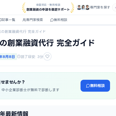
全国対応・無料相談
専門家を探す
創業融資の申請を徹底サポート
記事一覧
専門家検索
無料相談
県の創業融資代行 完全ガイド
県の創業融資代行 完全ガイド
6年8月8日
読了目安: 3分
任せませんか？
無料相談
・中小企業診断士が無料で診断します
6年最新情報