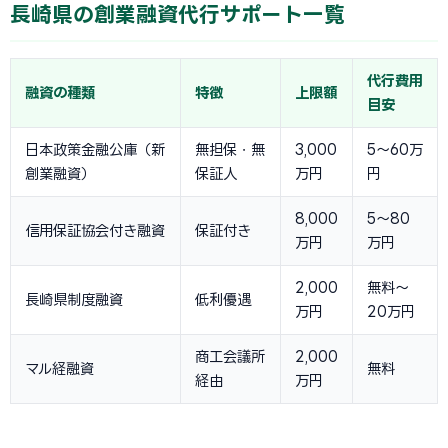
長崎県の創業融資代行サポート一覧
代行費用
融資の種類
特徴
上限額
目安
日本政策金融公庫（新
無担保・無
3,000
5〜60万
創業融資）
保証人
万円
円
8,000
5〜80
信用保証協会付き融資
保証付き
万円
万円
2,000
無料〜
長崎県制度融資
低利優遇
万円
20万円
商工会議所
2,000
マル経融資
無料
経由
万円