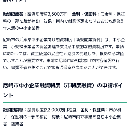
融資限度額：
融資限度額3,500万円
金利・保証料：
低金利・保証
料の一部を県が補助
対象：
県内で創業予定またはおおむね創業5
年未満の中小企業者
尼崎市の兵庫県中小企業向け融資制度「新規開業貸付」は、中小企
業・小規模事業者の資金調達を支える中核的な融資制度です。申請
にあたっては、資金使途の妥当性と返済の見通しを、根拠ある数値
で示すことが重要です。事前に尼崎市の相談窓口で内容確認を行
い、書類不備を防ぐことで審査通過率を高めることができます。
尼崎市中小企業融資制度（市制度融資）の申請ポイ
ント
融資限度額：
融資限度額2,000万円程度
金利・保証料：
市が利
子・保証料の一部を補給
対象：
尼崎市内で事業を営む中小企業
者・創業者