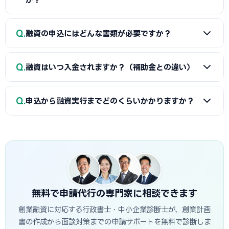
されます。重要なのは金額だけでなく「コツコツ貯めた履
歴」です。通帳で計画的な資金準備を示せると評価が高まり
A
①自己資金の額と出所、②事業の経験・スキル、③創業
Q
ます。一時的な借入による見せ金は逆効果なので避けましょ
融資の申込にはどんな書類が必要ですか？
計画書の具体性と返済の見通し、の3点が特に重視されます。
う。
尼崎市の市場環境や自身の強みを踏まえた、堅実かつ実現可
A
一般的に、創業計画書、資金繰り表、見積書、自己資金
能な計画ほど高く評価されます。創業融資代行はこの作り込
Q
融資はいつ入金されますか？（補助金との違い）
を示す通帳、本人確認書類、（既存事業者は）確定申告書・
みと面談対策を専門的に支援します。
決算書などが必要です。創業融資代行はこれらの書類作成・
A
融資は補助金と違い「前払い」です。審査通過・契約後
整備と不備チェックを代行し、面談で説明すべき要点まで準
Q
申込から融資実行までどのくらいかかりますか？
に資金が一括で口座へ入金されるため、創業・開業時の初期
備します。
費用に充てられます。後払い（精算払い）の補助金と組み合
A
日本政策金融公庫の創業融資は、申込から面談を経て融
わせる場合は、補助金入金までのつなぎ資金として融資を活
資実行までおおむね3週間〜1.5か月程度が目安です。信用保
用するのが定石です。
証協会・制度融資は金融機関と保証協会の二段階審査のた
め、もう少し時間がかかる場合があります。創業スケジュール
から逆算し、早めに準備を始めることが重要です。
無料で申請代行の専門家に相談できます
創業融資に対応する行政書士・中小企業診断士が、創業計画
書の作成から面談対策までの申請サポートを無料で診断しま