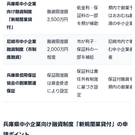
兵庫県中小企業
低金利・保
県内で創業予
向け融資制度
融資限度額
証料の一部
はおおむね創
「新規開業貸
3,500万円
を県が補助
満の中小企業
付」
尼崎市中小企業
融資限度額
市が利子・
尼崎市内で事
融資制度（市制
2,000万円
保証料の一
む中小企業者
度融資）
程度
部を補給
者
保証料は責
兵庫県信用保証
保証限度額
任共有制度
保証付融資を
協会の創業関連
は資金使途
に基づき設
県内の創業者
保証
により設定
定
兵庫県中小企業向け融資制度「新規開業貸付」の申
請ポイント