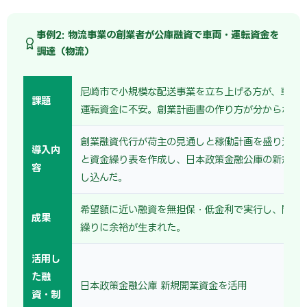
事例2: 物流事業の創業者が公庫融資で車両・運転資金を
調達（物流）
尼崎市で小規模な配送事業を立ち上げる方が、車両
課題
運転資金に不安。創業計画書の作り方が分からなか
創業融資代行が荷主の見通しと稼働計画を盛り込ん
導入内
と資金繰り表を作成し、日本政策金融公庫の新規開
容
し込んだ。
希望額に近い融資を無担保・低金利で実行し、開業
成果
繰りに余裕が生まれた。
活用し
た融
日本政策金融公庫 新規開業資金を活用
資・制