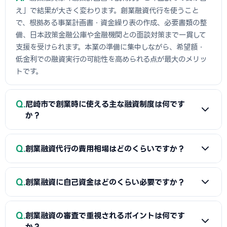
え」で結果が大きく変わります。創業融資代行を使うこと
で、根拠ある事業計画書・資金繰り表の作成、必要書類の整
備、日本政策金融公庫や金融機関との面談対策まで一貫して
支援を受けられます。本業の準備に集中しながら、希望額・
低金利での融資実行の可能性を高められる点が最大のメリッ
トです。
Q
尼崎市で創業時に使える主な融資制度は何です
か？
A
日本政策金融公庫の「新規開業資金」、信用保証協会の
Q
創業融資代行の費用相場はどのくらいですか？
保証付融資（尼崎市・市区町村の制度融資）、商工会議所推
薦の「マル経融資」などが中心です。実績の浅い創業期で
A
一般的に「着手金（無料〜数万円）＋成功報酬（融資実
も、原則無担保・無保証人で利用できる制度が複数ありま
Q
創業融資に自己資金はどのくらい必要ですか？
行額の2〜5%程度）」の体系が多く、完全成功報酬型の事務
す。詳しくは本記事の各セクションをご覧ください。
所もあります。融資額や難易度で異なるため、契約前に見積
A
制度上の自己資金要件は緩和傾向にありますが、実務で
もりと報酬条件を必ず確認しましょう。当サイトでは尼崎市
Q
創業融資の審査で重視されるポイントは何です
は希望融資額の1〜3割程度の自己資金があると審査で有利と
に対応した実績豊富な専門家を無料でご紹介しています。
か？