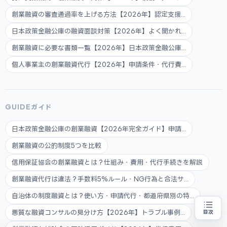
創業融資の審査通過率を上げる方法【2026年】認定支援...
日本政策金融公庫の融資面談対策【2026年】よく聞かれ...
創業融資に必要な書類一覧【2026年】日本政策金融公庫...
個人事業主の創業融資代行【2026年】申請条件・代行費...
GUIDEガイド
日本政策金融公庫の創業融資【2026年完全ガイド】申請...
創業融資の公的制度5つを比較
信用保証協会の創業融資とは？仕組み・費用・代行手続きを解説
創業融資代行は違法？手数料5%ルール・NG行為と合法サ...
自治体の制度融資とは？使い方・申請代行・都道府県別の特...
悪質な融資コンサルの見分け方【2026年】トラブル事例...
目次
創業融資の代行をお探しの方
地域・業種から選べる
専門家に無料相談する
お近くの専門家を探す