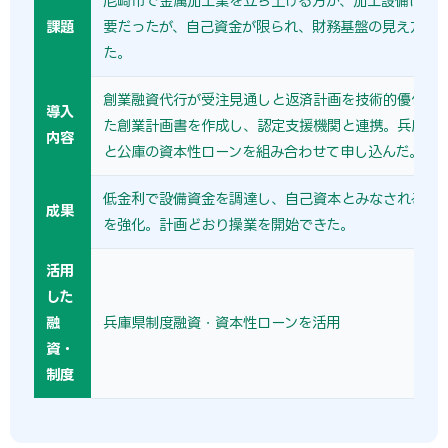
尼崎市で金属加工業を立ち上げる方が、加工設備に2,5
課題
要だったが、自己資金が限られ、財務基盤の見え方に
た。
創業融資代行が受注見通しと返済計画を技術的優位性
導入
た創業計画書を作成し、認定支援機関と連携。兵庫県
内容
と公庫の資本性ローンを組み合わせて申し込んだ。
低金利で設備資金を調達し、自己資本とみなされる資
成果
を強化。計画どおり操業を開始できた。
活用
した
融
兵庫県制度融資・資本性ローンを活用
資・
制度