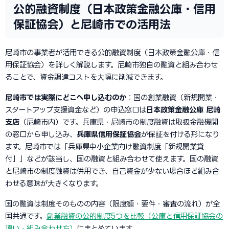
公的融資制度（日本政策金融公庫・信用
保証協会）と尼崎市での活用法
尼崎市の事業者が活用できる公的融資制度（日本政策金融公庫・信
用保証協会）を詳しく解説します。尼崎市独自の融資と組み合わせ
ることで、資金調達コストを大幅に削減できます。
尼崎市では実際にどこへ申し込むのか
：国の創業融資（新規開業・
スタートアップ支援資金など）の申込窓口は
日本政策金融公庫 尼崎
支店
（尼崎市内）です。兵庫県・尼崎市の制度融資は取扱金融機関
の窓口から申し込み、
兵庫県信用保証協会
が保証を付ける形になり
ます。尼崎市では「兵庫県中小企業向け融資制度「新規開業貸
付」」などが該当し、国の融資と組み合わせて使えます。国の融資
と尼崎市の制度融資は併用でき、自己資金が少ない場合ほど組み合
わせる意味が大きくなります。
国の融資は制度そのものの内容（限度額・要件・審査の流れ）が全
国共通です。
創業融資の公的制度5つを比較（公庫と信用保証協会の
違い・組み合わせ方）
にまとめています。