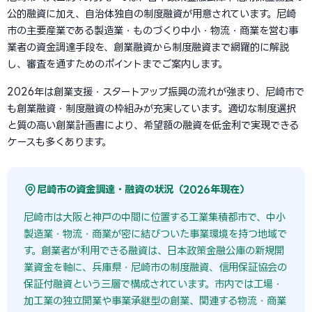
公的融資に加え、自治体独自の制度融資が用意されています。尼崎
市の主要産業である製造業・ものづくり中小・物流・商業を営む事
業者の資金調達手段を、創業融資から制度融資まで網羅的に解説
し、審査を通すためのポイントまでご案内します。
2026年は創業支援・スタートアップ振興の流れが強まり、尼崎市で
も創業融資・制度融資の枠組みが充実しています。適切な制度選択
と質の高い創業計画書により、希望額の融資を低金利で実現できる
ケースも多くあります。
尼崎市の資金調達・融資の状況（2026年現在）
尼崎市は大阪と神戸の中間に位置する工業集積都市で、中小
製造業・物流・商業が密に結びついた事業環境を持つ地域で
す。創業者が利用できる融資は、日本政策金融公庫の新規開
業資金を軸に、兵庫県・尼崎市の制度融資、信用保証協会の
保証付融資という三層で構成されています。市内では工場・
加工業の独立開業や事業承継型の創業、関連する物流・商業