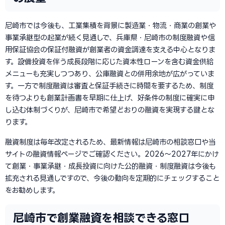
尼崎市では今後も、工業集積を背景に製造業・物流・商業の創業や
事業承継型の起業が続く見通しで、兵庫県・尼崎市の制度融資や信
用保証協会の保証付融資が創業者の資金調達を支える中心となりま
す。設備投資を伴う成長段階に応じた資本性ローンを含む資金供給
メニューも充実しつつあり、公庫融資との併用余地が広がっていま
す。一方で制度融資は審査と保証手続きに時間を要するため、制度
を待つよりも創業計画書を早期に仕上げ、好条件の制度に確実に申
し込む体制づくりが、尼崎市で希望どおりの融資を実現する鍵とな
ります。
融資制度は毎年改定されるため、最新情報は尼崎市の相談窓口や当
サイトの融資情報ページでご確認ください。2026〜2027年にかけ
て創業・事業承継・成長投資に向けた公的融資・制度融資は今後も
拡充される見通しですので、今後の動向を定期的にチェックすること
をお勧めします。
尼崎市で創業融資を相談できる窓口