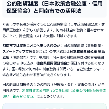
公的融資制度（日本政策金融公庫・信用
保証協会）と阿南市での活用法
阿南市の事業者が活用できる公的融資制度（日本政策金融公庫・信
用保証協会）を詳しく解説します。阿南市独自の融資と組み合わせ
ることで、資金調達コストを大幅に削減できます。
阿南市では実際にどこへ申し込むのか
：国の創業融資（新規開業・
スタートアップ支援資金など）の申込窓口は
日本政策金融公庫 徳島
支店
（徳島県内）です。徳島県・阿南市の制度融資は取扱金融機関
の窓口から申し込み、
徳島県信用保証協会
が保証を付ける形になり
ます。国の融資と阿南市の制度融資は併用でき、自己資金が少ない
場合ほど組み合わせる意味が大きくなります。
国の融資は制度そのものの内容（限度額・要件・審査の流れ）が全
国共通です。
創業融資の公的制度5つを比較（公庫と信用保証協会の
違い・組み合わせ方）
にまとめています。