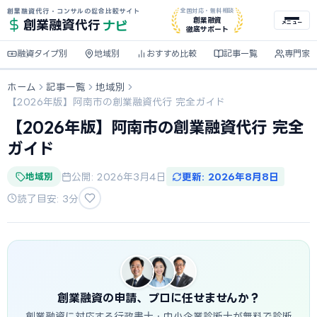
創業融資代行・コンサルの総合比較サイト
全国対応・無料相談
ナビ
創業融資
創業融資
代行
メニュー
徹底サポート
融資タイプ別
地域別
おすすめ比較
記事一覧
専門家
ホーム
記事一覧
地域別
【2026年版】阿南市の創業融資代行 完全ガイド
【2026年版】阿南市の創業融資代行 完全
ガイド
地域別
公開: 2026年3月4日
更新: 2026年8月8日
読了目安: 3分
創業融資の申請、プロに任せませんか？
創業融資に対応する行政書士・中小企業診断士が無料で診断