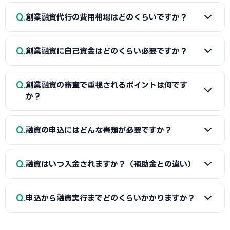
A
日本政策金融公庫の「新規開業資金」、信用保証協会の
Q
創業融資代行の費用相場はどのくらいですか？
保証付融資（阿南市・市区町村の制度融資）、商工会議所推
薦の「マル経融資」などが中心です。実績の浅い創業期で
A
一般的に「着手金（無料〜数万円）＋成功報酬（融資実
も、原則無担保・無保証人で利用できる制度が複数ありま
Q
創業融資に自己資金はどのくらい必要ですか？
行額の2〜5%程度）」の体系が多く、完全成功報酬型の事務
す。詳しくは本記事の各セクションをご覧ください。
所もあります。融資額や難易度で異なるため、契約前に見積
A
制度上の自己資金要件は緩和傾向にありますが、実務で
もりと報酬条件を必ず確認しましょう。当サイトでは阿南市
Q
創業融資の審査で重視されるポイントは何です
は希望融資額の1〜3割程度の自己資金があると審査で有利と
に対応した実績豊富な専門家を無料でご紹介しています。
か？
されます。重要なのは金額だけでなく「コツコツ貯めた履
歴」です。通帳で計画的な資金準備を示せると評価が高まり
A
①自己資金の額と出所、②事業の経験・スキル、③創業
Q
ます。一時的な借入による見せ金は逆効果なので避けましょ
融資の申込にはどんな書類が必要ですか？
計画書の具体性と返済の見通し、の3点が特に重視されます。
う。
阿南市の市場環境や自身の強みを踏まえた、堅実かつ実現可
A
一般的に、創業計画書、資金繰り表、見積書、自己資金
能な計画ほど高く評価されます。創業融資代行はこの作り込
Q
融資はいつ入金されますか？（補助金との違い）
を示す通帳、本人確認書類、（既存事業者は）確定申告書・
みと面談対策を専門的に支援します。
決算書などが必要です。創業融資代行はこれらの書類作成・
A
融資は補助金と違い「前払い」です。審査通過・契約後
整備と不備チェックを代行し、面談で説明すべき要点まで準
Q
申込から融資実行までどのくらいかかりますか？
に資金が一括で口座へ入金されるため、創業・開業時の初期
備します。
費用に充てられます。後払い（精算払い）の補助金と組み合
A
日本政策金融公庫の創業融資は、申込から面談を経て融