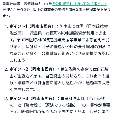
創業計画書・数値計画といった
どの地域でも共通して効くポイント
を押さえたうえで、以下の阿南市の事情を踏まえると通過率が上がり
ます。
ポイント1（阿南市固有）：
阿南市では国（日本政策金
融公庫）・徳島県・市区町村の制度融資が利用できま
す。まず市区町村の特定創業支援等事業による証明を受
けると、保証料・利子の優遇や公庫の要件緩和の対象に
なることが多く、公庫融資と組み合わせる前提で確認し
ましょう。
ポイント2（阿南市固有）：
創業融資の審査では自己資
金が重視されます。自己資金の見せ方や、これまでの経
験・準備をどう計画書に落とし込むかが、通過率を大き
く左右します。
ポイント3（阿南市固有）：
事業計画書は「売上の根
拠」と「資金繰り（返済できる根拠）」の一貫性が重要
です。数値計画の作り込みは専門家のサポートが効果的