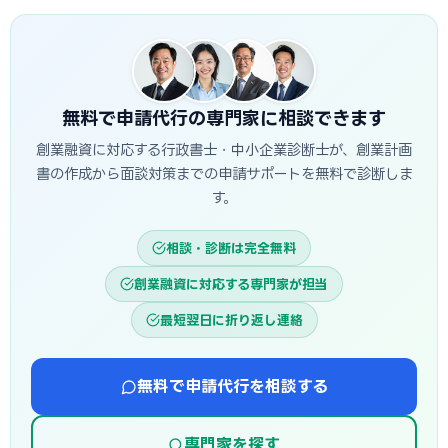
わせる場合は、補助金入金までのつなぎ資金として融資を活
資実行までおおむね3週間〜1.5か月程度が目安です。信用保
用するのが定石です。
証協会・制度融資は金融機関と保証協会の二段階審査のた
め、もう少し時間がかかる場合があります。創業スケジュール
から逆算し、早めに準備を始めることが重要です。
無料で申請代行の専門家に相談できます
創業融資に対応する行政書士・中小企業診断士が、創業計画
書の作成から面談対策までの申請サポートを無料で診断しま
す。
相談・診断は完全無料
創業融資に対応する専門家が担当
最短翌日に折り返し連絡
無料で申請代行を相談する
専門家を探す