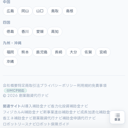
中国
広島
岡山
山口
鳥取
島根
四国
徳島
香川
愛媛
高知
九州・沖縄
福岡
熊本
鹿児島
長崎
大分
佐賀
宮崎
沖縄
会社概要
特定商取引法
プライバシーポリシー
利用規約
免責事項
MCP対応
© 2026 創業融資代行ナビ
関連サイト
AI導入補助金ナビ
省力化投資補助金ナビ
フィジカルAI補助金ナビ
新事業進出補助金ナビ
成長加速化補助金ナビ
省エネ補助金ナビ
創業融資代行ナビ
補助金申請代行ナビ
目次
ロボットリースナビ
創業融資の代行をお探しの方
ロボット保険ガイド
地域・業種から選べる
専門家に無料相談する
お近くの専門家を探す