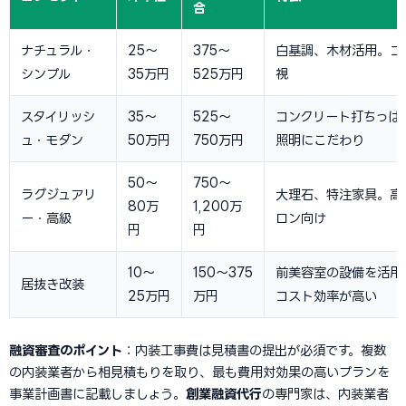
合
ナチュラル・
25〜
375〜
白基調、木材活用。コ
シンプル
35万円
525万円
視
スタイリッシ
35〜
525〜
コンクリート打ちっぱ
ュ・モダン
50万円
750万円
照明にこだわり
50〜
750〜
ラグジュアリ
大理石、特注家具。高
80万
1,200万
ー・高級
ロン向け
円
円
10〜
150〜375
前美容室の設備を活用
居抜き改装
25万円
万円
コスト効率が高い
融資審査のポイント
：内装工事費は見積書の提出が必須です。複数
の内装業者から相見積もりを取り、最も費用対効果の高いプランを
事業計画書に記載しましょう。
創業融資代行
の専門家は、内装業者