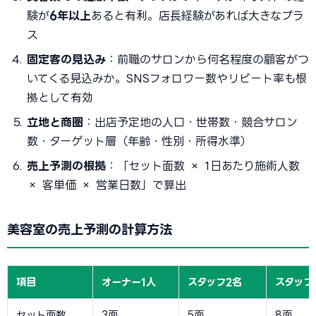
験が
6年以上
あると有利。店長経験があれば大きなプラ
ス
固定客の見込み
：前職のサロンから何名程度の顧客がつ
いてくる見込みか。SNSフォロワー数やリピート率も根
拠として有効
立地と商圏
：出店予定地の人口・世帯数・競合サロン
数・ターゲット層（年齢・性別・所得水準）
売上予測の根拠
：「セット面数 × 1日あたり施術人数
× 客単価 × 営業日数」で算出
美容室の売上予測の計算方法
項目
オーナー1人
スタッフ2名
スタッフ
セット面数
3面
5面
8面