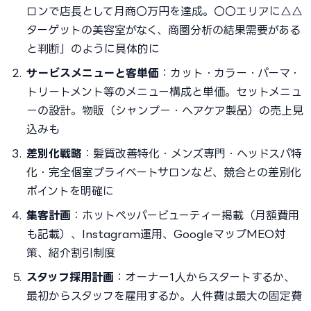
ロンで店長として月商〇万円を達成。〇〇エリアに△△
ターゲットの美容室がなく、商圏分析の結果需要がある
と判断」のように具体的に
サービスメニューと客単価
：カット・カラー・パーマ・
トリートメント等のメニュー構成と単価。セットメニュ
ーの設計。物販（シャンプー・ヘアケア製品）の売上見
込みも
差別化戦略
：髪質改善特化・メンズ専門・ヘッドスパ特
化・完全個室プライベートサロンなど、競合との差別化
ポイントを明確に
集客計画
：ホットペッパービューティー掲載（月額費用
も記載）、Instagram運用、GoogleマップMEO対
策、紹介割引制度
スタッフ採用計画
：オーナー1人からスタートするか、
最初からスタッフを雇用するか。人件費は最大の固定費