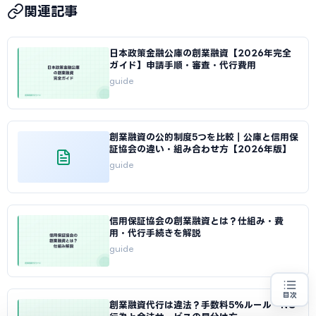
関連記事
日本政策金融公庫の創業融資【2026年完全
ガイド】申請手順・審査・代行費用
guide
創業融資の公的制度5つを比較｜公庫と信用保
証協会の違い・組み合わせ方【2026年版】
guide
信用保証協会の創業融資とは？仕組み・費
用・代行手続きを解説
guide
目次
創業融資代行は違法？手数料5%ルール・NG
創業融資の代行をお探しの方
地域・業種から選べる
専門家に無料相談する
お近くの専門家を探す