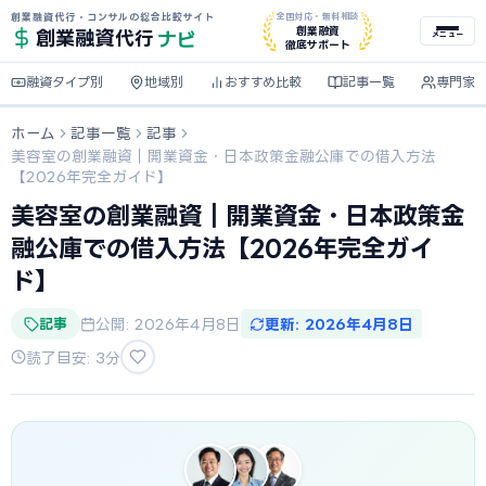
創業融資代行・コンサルの総合比較サイト
全国対応・無料相談
ナビ
創業融資
創業融資
代行
メニュー
徹底サポート
融資タイプ別
地域別
おすすめ比較
記事一覧
専門家
ホーム
記事一覧
記事
美容室の創業融資｜開業資金・日本政策金融公庫での借入方法
【2026年完全ガイド】
美容室の創業融資｜開業資金・日本政策金
融公庫での借入方法【2026年完全ガイ
ド】
記事
公開: 2026年4月8日
更新: 2026年4月8日
読了目安: 3分