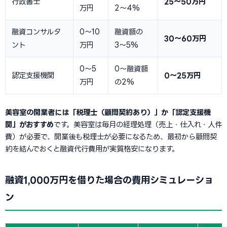
行政書士
25〜50万円
万円
2〜4%
融資コンサルタ
0〜10
融資額の
30〜60万円
ント
万円
3〜5%
0〜5
0〜融資額
認定支援機関
0〜25万円
万円
の2%
美容室の開業者には「税理士（顧問契約あり）」か「認定支援機
関」がおすすめ
です。美容室は毎月の経理処理（売上・仕入れ・人件
費）が必要で、開業後も税理士が必要になるため、最初から顧問契
約を結んでおくと融資代行費用が実質格安になります。
融資1,000万円を借りた場合の費用シミュレーショ
ン