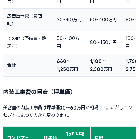
月）
円
円
円
広告宣伝費（開店
30〜50万円
50〜100万円
80〜
時）
その他（予備費・許
50〜100万
100〜
80〜150万円
認可）
円
円
660〜
1,180〜
1,76
合計
1,250万円
2,300万円
3,75
内装工事費の目安（坪単価）
美容室の内装工事費は
坪単価30〜60万円
が相場です。ただしコン
セプトによって大きく変わります。
15坪の場
コンセプト
坪単価
特徴