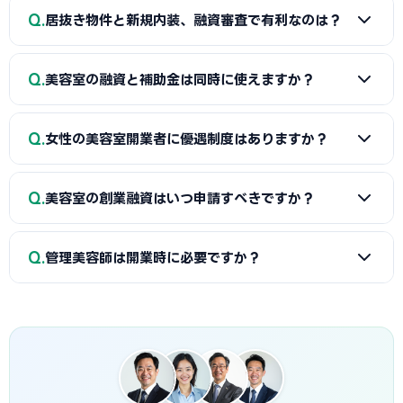
A
制度上は自己資金要件なしですが、実務上は融資額の1/3
Q
居抜き物件と新規内装、融資審査で有利なのは？
程度（500万円借りるなら170万円程度）が必要です。美容師
として長年勤務した実績があれば、自己資金が少なくても審査
A
居抜きの方が有利です。初期投資が少なく返済負担が軽
で考慮されます。
Q
美容室の融資と補助金は同時に使えますか？
いため審査担当者の評価が高くなります。ただし居抜き物件
の設備状態を事前に確認し、追加工事が必要な場合はその費
A
はい、併用可能です。融資1,000万円+持続化補助金200
用も含めて申請しましょう。
Q
女性の美容室開業者に優遇制度はありますか？
万円のような組み合わせが一般的です。認定支援機関に依頼
すれば両方を一括サポートしてもらえます。
A
日本政策金融公庫では女性向けの特別利率（基準利率か
Q
美容室の創業融資はいつ申請すべきですか？
ら▲0.4%）が適用される場合があります。また、各自治体に
も女性創業支援の制度融資があります。
A
開業予定日の4〜6ヶ月前が理想です。事業計画書作成に
Q
管理美容師は開業時に必要ですか？
1〜2ヶ月、審査に1〜1.5ヶ月かかります。融資代行を利用す
れば事業計画書作成を2〜4週間に短縮できます。
A
1人サロンの場合は不要です。スタッフを雇用して美容師
が2名以上になる店舗では管理美容師が必須です。講習（約3
日間・費用1.6万円）で取得できます。