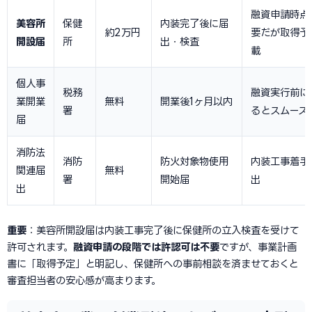
融資申請時点
美容所
保健
内装完了後に届
約2万円
要だが取得予
開設届
所
出・検査
載
個人事
税務
融資実行前に
業開業
無料
開業後1ヶ月以内
署
るとスムーズ
届
消防法
消防
防火対象物使用
内装工事着手
関連届
無料
署
開始届
出
出
重要
：美容所開設届は内装工事完了後に保健所の立入検査を受けて
許可されます。
融資申請の段階では許認可は不要
ですが、事業計画
書に「取得予定」と明記し、保健所への事前相談を済ませておくと
審査担当者の安心感が高まります。