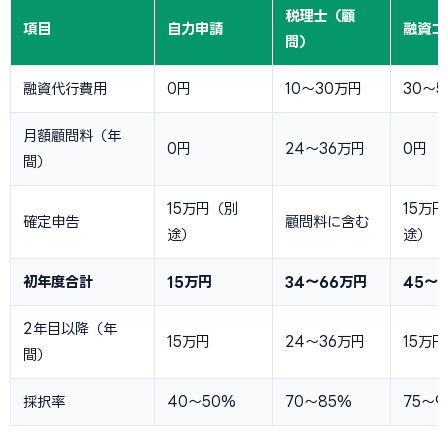
税理士（顧
項目
自力申請
融資コ
問）
融資代行費用
0円
10〜30万円
30〜
月額顧問料（年
0円
24〜36万円
0円
間）
15万円（別
15万
確定申告
顧問料に含む
途）
途）
初年度合計
15万円
34〜66万円
45〜
2年目以降（年
15万円
24〜36万円
15万円
間）
採択率
40〜50%
70〜85%
75〜9