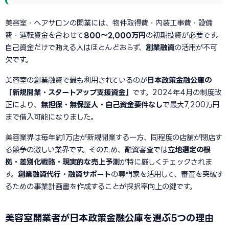
美容室・ヘアサロンの開業には、物件取得費・内装工事費・設備
費・運転資金を合わせて
800〜2,000万円
の初期投資が必要です。
自己資金だけで賄える人はほとんどおらず、
創業融資
の活用が不可
欠です。
美容室の創業融資で最も利用されているのが
日本政策金融公庫の
「新規開業・スタートアップ支援資金」
です。2024年4月の制度改
正により、
無担保・無保証人・自己資金要件なし
で最大7,200万円
まで借入可能になりました。
美容業界は毎年約1万店が新規開業する一方、同程度の店舗が閉店す
る競争の激しい業界です。そのため、融資審査では
立地選定の根
拠・差別化戦略・現実的な売上予測
が特に厳しくチェックされま
す。
創業融資代行・融資サポート
の専門家を活用して、審査を突破す
るための事業計画書を作成することが採択率向上の鍵です。
美容室開業者が日本政策金融公庫を選ぶ5つの理由