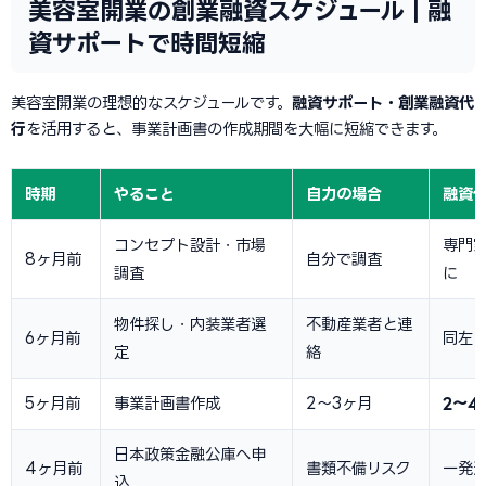
美容室開業の創業融資スケジュール｜融
資サポートで時間短縮
美容室開業の理想的なスケジュールです。
融資サポート・創業融資代
行
を活用すると、事業計画書の作成期間を大幅に短縮できます。
時期
やること
自力の場合
融資
コンセプト設計・市場
専門
8ヶ月前
自分で調査
調査
に
物件探し・内装業者選
不動産業者と連
6ヶ月前
同左
定
絡
5ヶ月前
事業計画書作成
2〜3ヶ月
2〜4
日本政策金融公庫へ申
4ヶ月前
書類不備リスク
一発
込