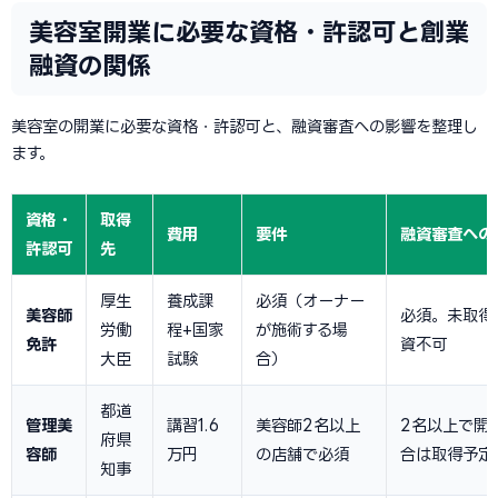
美容室開業に必要な資格・許認可と創業
融資の関係
美容室の開業に必要な資格・許認可と、融資審査への影響を整理し
ます。
資格・
取得
費用
要件
融資審査への
許認可
先
厚生
養成課
必須（オーナー
美容師
必須。未取得
労働
程+国家
が施術する場
免許
資不可
大臣
試験
合）
都道
管理美
講習1.6
美容師2名以上
2名以上で開
府県
容師
万円
の店舗で必須
合は取得予定
知事