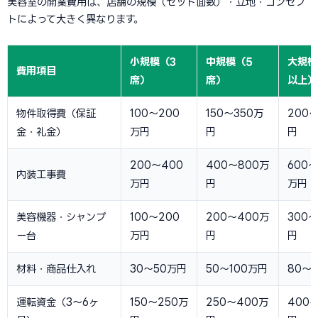
美容室の開業費用は、店舗の規模（セット面数）・立地・コンセプ
トによって大きく異なります。
小規模（3
中規模（5
大規模
費用項目
席）
席）
以上）
物件取得費（保証
100〜200
150〜350万
200
金・礼金）
万円
円
円
200〜400
400〜800万
600〜
内装工事費
万円
円
万円
美容機器・シャンプ
100〜200
200〜400万
300〜
ー台
万円
円
円
材料・商品仕入れ
30〜50万円
50〜100万円
80〜
運転資金（3〜6ヶ
150〜250万
250〜400万
400