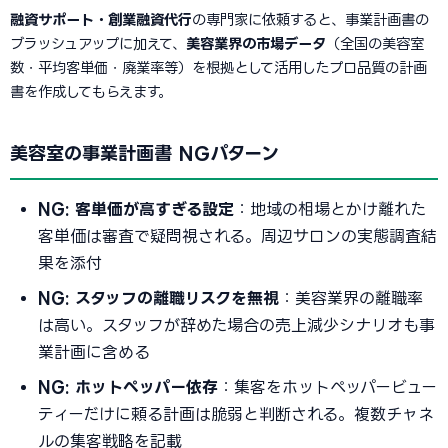
融資サポート・創業融資代行
の専門家に依頼すると、事業計画書の
ブラッシュアップに加えて、
美容業界の市場データ
（全国の美容室
数・平均客単価・廃業率等）を根拠として活用したプロ品質の計画
書を作成してもらえます。
美容室の事業計画書 NGパターン
NG: 客単価が高すぎる設定
：地域の相場とかけ離れた
客単価は審査で疑問視される。周辺サロンの実態調査結
果を添付
NG: スタッフの離職リスクを無視
：美容業界の離職率
は高い。スタッフが辞めた場合の売上減少シナリオも事
業計画に含める
NG: ホットペッパー依存
：集客をホットペッパービュー
ティーだけに頼る計画は脆弱と判断される。複数チャネ
ルの集客戦略を記載