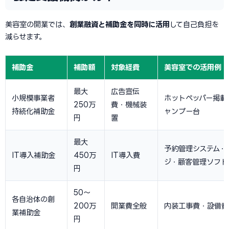
美容室の開業では、
創業融資と補助金を同時に活用
して自己負担を
減らせます。
補助金
補助額
対象経費
美容室での活用例
最大
広告宣伝
小規模事業者
ホットペッパー掲載
250万
費・機械装
持続化補助金
ャンプー台
円
置
最大
予約管理システム・
IT導入補助金
450万
IT導入費
ジ・顧客管理ソフト
円
50〜
各自治体の創
200万
開業費全般
内装工事費・設備費
業補助金
円