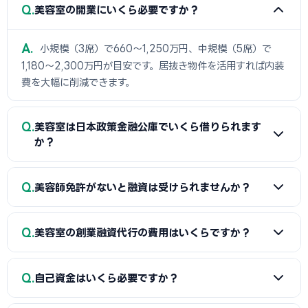
Q
美容室の開業にいくら必要ですか？
A
小規模（3席）で660〜1,250万円、中規模（5席）で
1,180〜2,300万円が目安です。居抜き物件を活用すれば内装
費を大幅に削減できます。
Q
美容室は日本政策金融公庫でいくら借りられます
か？
A
制度上は最大7,200万円ですが、創業期の実態としては
Q
美容師免許がないと融資は受けられませんか？
500〜1,500万円が多いです。自己資金の2〜3倍が融資額の
目安です。
A
美容室を開業するには美容師免許が必須です。オーナー
Q
美容室の創業融資代行の費用はいくらですか？
が施術しない場合でも、管理美容師を雇用する計画が必要で
す。免許がない場合は融資審査が非常に厳しくなります。
A
税理士（顧問契約あり）で10〜35万円、融資コンサルで
Q
自己資金はいくら必要ですか？
30〜60万円が相場です（融資額1,000万円の場合）。成功報
酬は融資額の5%が上限です。