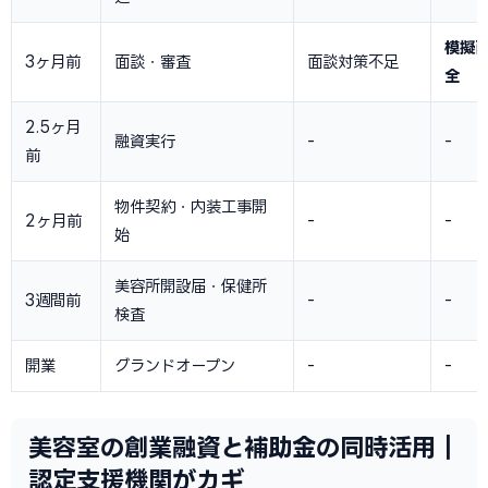
模擬
3ヶ月前
面談・審査
面談対策不足
全
2.5ヶ月
融資実行
-
-
前
物件契約・内装工事開
2ヶ月前
-
-
始
美容所開設届・保健所
3週間前
-
-
検査
開業
グランドオープン
-
-
美容室の創業融資と補助金の同時活用｜
認定支援機関がカギ