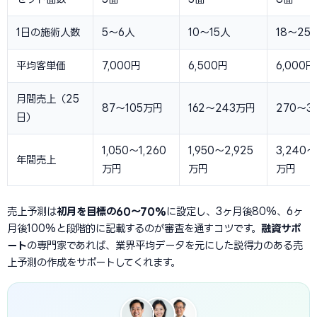
1日の施術人数
5〜6人
10〜15人
18〜25
平均客単価
7,000円
6,500円
6,000円
月間売上（25
87〜105万円
162〜243万円
270〜3
日）
1,050〜1,260
1,950〜2,925
3,240〜
年間売上
万円
万円
万円
売上予測は
初月を目標の60〜70%
に設定し、3ヶ月後80%、6ヶ
月後100%と段階的に記載するのが審査を通すコツです。
融資サポ
ート
の専門家であれば、業界平均データを元にした説得力のある売
上予測の作成をサポートしてくれます。