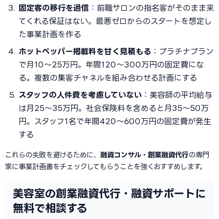
固定客の移行を過信
：前職サロンの指名客がそのまま来
てくれる保証はない。最悪ゼロからのスタートを想定し
た事業計画を作る
ホットペッパー掲載料を甘く見積もる
：プラチナプラン
で月10〜25万円。年間120〜300万円の固定費にな
る。複数の集客チャネルを組み合わせる計画にする
スタッフの人件費を考慮していない
：美容師の平均給与
は月25〜35万円。社会保険料を含めると月35〜50万
円。スタッフ1名で年間420〜600万円の固定費が発生
する
これらの失敗を避けるために、
融資コンサル・創業融資代行
の専門
家に事業計画書をチェックしてもらうことを強くおすすめします。
美容室の創業融資代行・融資サポートに
無料で相談する