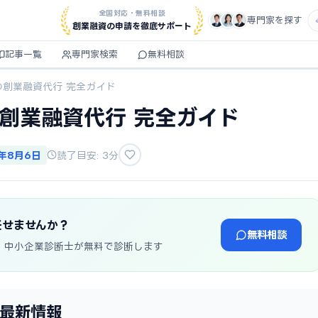
全国対応・無料相談
専門家を探す
創業融資の申請を徹底サポート
記事一覧
専門家検索
無料相談
の創業融資代行 完全ガイド
の創業融資代行 完全ガイド
6年8月6日
読了目安: 3分
任せませんか？
無料相談
・中小企業診断士が無料で診断します
年最新情報