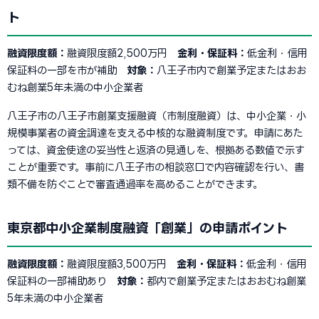
ト
融資限度額：
融資限度額2,500万円
金利・保証料：
低金利・信用
保証料の一部を市が補助
対象：
八王子市内で創業予定またはおお
むね創業5年未満の中小企業者
八王子市の八王子市創業支援融資（市制度融資）は、中小企業・小
規模事業者の資金調達を支える中核的な融資制度です。申請にあた
っては、資金使途の妥当性と返済の見通しを、根拠ある数値で示す
ことが重要です。事前に八王子市の相談窓口で内容確認を行い、書
類不備を防ぐことで審査通過率を高めることができます。
東京都中小企業制度融資「創業」の申請ポイント
融資限度額：
融資限度額3,500万円
金利・保証料：
低金利・信用
保証料の一部補助あり
対象：
都内で創業予定またはおおむね創業
5年未満の中小企業者