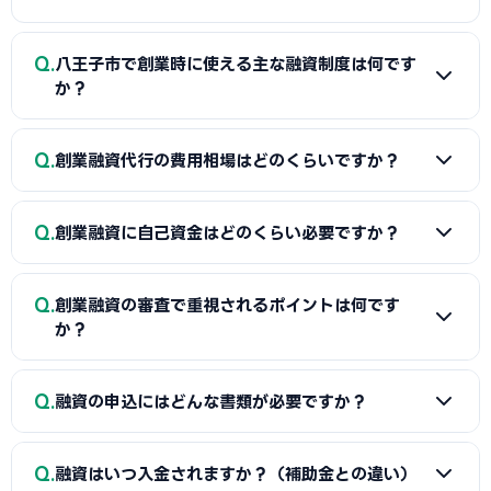
Q
八王子市で創業時に使える主な融資制度は何です
か？
A
日本政策金融公庫の「新規開業資金」、信用保証協会の
Q
創業融資代行の費用相場はどのくらいですか？
保証付融資（八王子市・市区町村の制度融資）、商工会議所
推薦の「マル経融資」などが中心です。実績の浅い創業期で
A
一般的に「着手金（無料〜数万円）＋成功報酬（融資実
も、原則無担保・無保証人で利用できる制度が複数ありま
Q
創業融資に自己資金はどのくらい必要ですか？
行額の2〜5%程度）」の体系が多く、完全成功報酬型の事務
す。詳しくは本記事の各セクションをご覧ください。
所もあります。融資額や難易度で異なるため、契約前に見積
A
制度上の自己資金要件は緩和傾向にありますが、実務で
もりと報酬条件を必ず確認しましょう。当サイトでは八王子
Q
創業融資の審査で重視されるポイントは何です
は希望融資額の1〜3割程度の自己資金があると審査で有利と
市に対応した実績豊富な専門家を無料でご紹介しています。
か？
されます。重要なのは金額だけでなく「コツコツ貯めた履
歴」です。通帳で計画的な資金準備を示せると評価が高まり
A
①自己資金の額と出所、②事業の経験・スキル、③創業
Q
ます。一時的な借入による見せ金は逆効果なので避けましょ
融資の申込にはどんな書類が必要ですか？
計画書の具体性と返済の見通し、の3点が特に重視されます。
う。
八王子市の市場環境や自身の強みを踏まえた、堅実かつ実現
A
一般的に、創業計画書、資金繰り表、見積書、自己資金
可能な計画ほど高く評価されます。創業融資代行はこの作り
Q
融資はいつ入金されますか？（補助金との違い）
を示す通帳、本人確認書類、（既存事業者は）確定申告書・