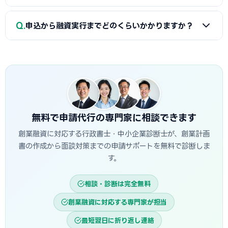
込みと面談対策を専門的に支援します。
決算書などが必要です。創業融資代行はこれらの書類作成・
A
融資は補助金と違い「前払い」です。審査通過・契約後
整備と不備チェックを代行し、面談で説明すべき要点まで準
Q
申込から融資実行までどのくらいかかりますか？
に資金が一括で口座へ入金されるため、創業・開業時の初期
備します。
費用に充てられます。後払い（精算払い）の補助金と組み合
A
日本政策金融公庫の創業融資は、申込から面談を経て融
わせる場合は、補助金入金までのつなぎ資金として融資を活
資実行までおおむね3週間〜1.5か月程度が目安です。信用保
用するのが定石です。
証協会・制度融資は金融機関と保証協会の二段階審査のた
め、もう少し時間がかかる場合があります。創業スケジュール
から逆算し、早めに準備を始めることが重要です。
無料で申請代行の専門家に相談できます
創業融資に対応する行政書士・中小企業診断士が、創業計画
書の作成から面談対策までの申請サポートを無料で診断しま
す。
相談・診断は完全無料
創業融資に対応する専門家が担当
最短翌日に折り返し連絡