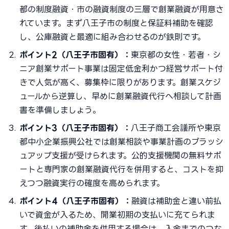
都の制度融資・市の融資制度の三層で創業融資が用意さ
れています。まず八王子市の制度と保証料補助を確認
し、公庫融資と最適に組み合わせるのが鉄則です。
ポイント2（八王子市固有）：
東京都の女性・若者・シ
ニア創業サポート事業は固定低金利かつ経営サポート付
きで人気が高く、募集枠に限りがあります。創業スケジ
ュールから逆算し、早めに創業融資代行へ相談して計画
書を準備しましょう。
ポイント3（八王子市固有）：
八王子商工会議所や東京
都中小企業振興公社では創業相談や事業計画のブラッシ
ュアップ支援が受けられます。公的支援機関の無料サポ
ートと専門家の創業融資代行を併用すると、コストを抑
えつつ融資実行の確度を高められます。
ポイント4（八王子市固有）：
融資は補助金と違い前払
いで資金が入るため、開業初期の支払いに充てられま
す。後払いの補助金を併用する場合は、入金までのつな