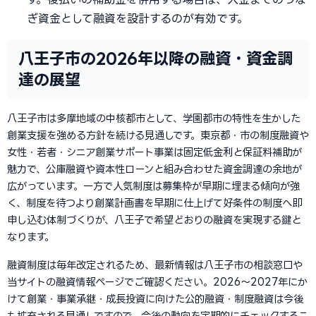
ぎ資金として融資を設計するのが有効です。
八王子市の2026年以降の融資・資金調
達の展望
八王子市は多摩地域の中核都市として、学園都市の特性を生かした
創業支援を強める方針を続ける見通しです。東京都・市の制度融資や
女性・若者・シニア創業サポート事業は固定低金利と保証料補助が
魅力で、公庫融資や資本性ローンと組み合わせた資金調達の余地が
広がっています。一方で人気制度は募集枠が早期に埋まる傾向が強
く、制度を待つより創業計画書を早期に仕上げて好条件の制度へ即
申し込む体制づくりが、八王子で希望どおりの融資を実現する鍵と
なります。
融資制度は毎年改定されるため、最新情報は八王子市の相談窓口や
当サイトの融資情報ページでご確認ください。2026〜2027年にか
けて創業・事業承継・成長投資に向けた公的融資・制度融資は今後
も拡充される見通しですので、今後の動向を定期的にチェックするこ