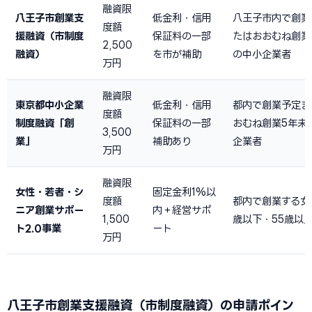
融資限
八王子市創業支
低金利・信用
八王子市内で創業
度額
援融資（市制度
保証料の一部
たはおおむね創業
2,500
融資）
を市が補助
の中小企業者
万円
融資限
東京都中小企業
低金利・信用
都内で創業予定ま
度額
制度融資「創
保証料の一部
おむね創業5年未
3,500
業」
補助あり
企業者
万円
融資限
女性・若者・シ
固定金利1%以
度額
都内で創業する女
ニア創業サポー
内＋経営サポ
1,500
歳以下・55歳以
ト2.0事業
ート
万円
八王子市創業支援融資（市制度融資）の申請ポイン