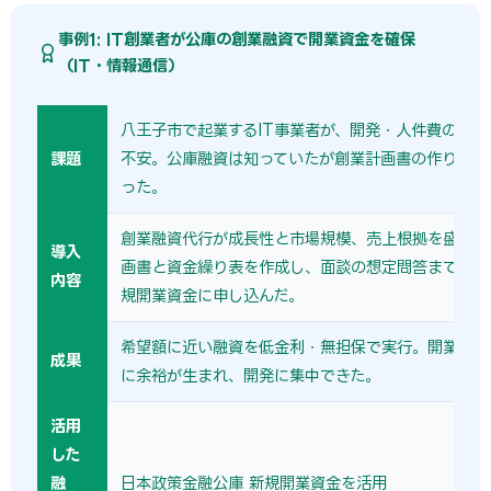
事例1: IT創業者が公庫の創業融資で開業資金を確保
（IT・情報通信）
八王子市で起業するIT事業者が、開発・人件費の初期
課題
不安。公庫融資は知っていたが創業計画書の作り方が
った。
創業融資代行が成長性と市場規模、売上根拠を盛り込
導入
画書と資金繰り表を作成し、面談の想定問答まで準備
内容
規開業資金に申し込んだ。
希望額に近い融資を低金利・無担保で実行。開業初期
成果
に余裕が生まれ、開発に集中できた。
活用
した
融
日本政策金融公庫 新規開業資金を活用