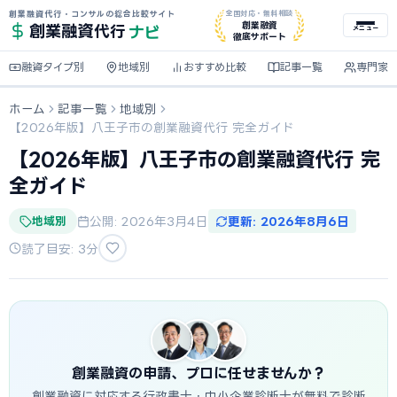
創業融資代行・コンサルの総合比較サイト
全国対応・無料相談
ナビ
創業融資
創業融資
代行
メニュー
徹底サポート
融資タイプ別
地域別
おすすめ比較
記事一覧
専門家
ホーム
記事一覧
地域別
【2026年版】八王子市の創業融資代行 完全ガイド
【2026年版】八王子市の創業融資代行 完
全ガイド
地域別
公開: 2026年3月4日
更新: 2026年8月6日
読了目安: 3分
創業融資の申請、プロに任せませんか？
創業融資に対応する行政書士・中小企業診断士が無料で診断