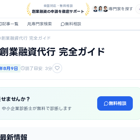
全国対応・無料相談
専門家を探す
創業融資の申請を徹底サポート
記事一覧
専門家検索
無料相談
の創業融資代行 完全ガイド
の創業融資代行 完全ガイド
6年8月9日
読了目安: 3分
任せませんか？
無料相談
・中小企業診断士が無料で診断します
年最新情報