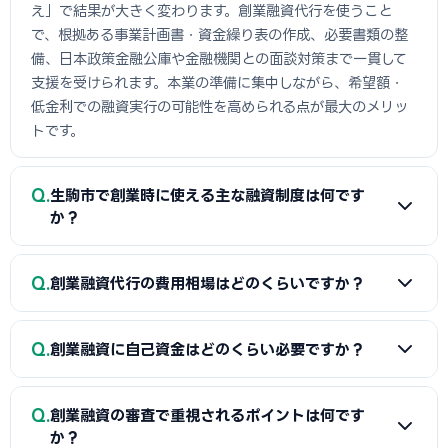
え」で結果が大きく変わります。創業融資代行を使うこと
で、根拠ある事業計画書・資金繰り表の作成、必要書類の整
備、日本政策金融公庫や金融機関との面談対策まで一貫して
支援を受けられます。本業の準備に集中しながら、希望額・
低金利での融資実行の可能性を高められる点が最大のメリッ
トです。
Q
生駒市で創業時に使える主な融資制度は何です
か？
A
日本政策金融公庫の「新規開業資金」、信用保証協会の
Q
創業融資代行の費用相場はどのくらいですか？
保証付融資（生駒市・市区町村の制度融資）、商工会議所推
薦の「マル経融資」などが中心です。実績の浅い創業期で
A
一般的に「着手金（無料〜数万円）＋成功報酬（融資実
も、原則無担保・無保証人で利用できる制度が複数ありま
Q
創業融資に自己資金はどのくらい必要ですか？
行額の2〜5%程度）」の体系が多く、完全成功報酬型の事務
す。詳しくは本記事の各セクションをご覧ください。
所もあります。融資額や難易度で異なるため、契約前に見積
A
制度上の自己資金要件は緩和傾向にありますが、実務で
もりと報酬条件を必ず確認しましょう。当サイトでは生駒市
Q
創業融資の審査で重視されるポイントは何です
は希望融資額の1〜3割程度の自己資金があると審査で有利と
に対応した実績豊富な専門家を無料でご紹介しています。
か？