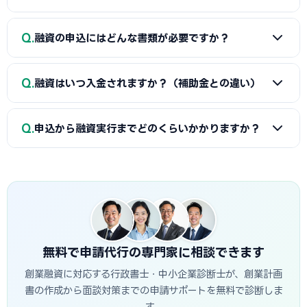
されます。重要なのは金額だけでなく「コツコツ貯めた履
歴」です。通帳で計画的な資金準備を示せると評価が高まり
A
①自己資金の額と出所、②事業の経験・スキル、③創業
Q
ます。一時的な借入による見せ金は逆効果なので避けましょ
融資の申込にはどんな書類が必要ですか？
計画書の具体性と返済の見通し、の3点が特に重視されます。
う。
生駒市の市場環境や自身の強みを踏まえた、堅実かつ実現可
A
一般的に、創業計画書、資金繰り表、見積書、自己資金
能な計画ほど高く評価されます。創業融資代行はこの作り込
Q
融資はいつ入金されますか？（補助金との違い）
を示す通帳、本人確認書類、（既存事業者は）確定申告書・
みと面談対策を専門的に支援します。
決算書などが必要です。創業融資代行はこれらの書類作成・
A
融資は補助金と違い「前払い」です。審査通過・契約後
整備と不備チェックを代行し、面談で説明すべき要点まで準
Q
申込から融資実行までどのくらいかかりますか？
に資金が一括で口座へ入金されるため、創業・開業時の初期
備します。
費用に充てられます。後払い（精算払い）の補助金と組み合
A
日本政策金融公庫の創業融資は、申込から面談を経て融
わせる場合は、補助金入金までのつなぎ資金として融資を活
資実行までおおむね3週間〜1.5か月程度が目安です。信用保
用するのが定石です。
証協会・制度融資は金融機関と保証協会の二段階審査のた
め、もう少し時間がかかる場合があります。創業スケジュール
から逆算し、早めに準備を始めることが重要です。
無料で申請代行の専門家に相談できます
創業融資に対応する行政書士・中小企業診断士が、創業計画
書の作成から面談対策までの申請サポートを無料で診断しま
す。