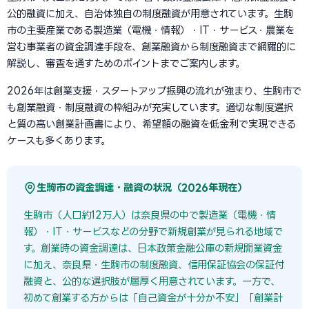
公的融資に加え、自治体独自の制度融資が用意されています。生駒
市の主要産業である製造業（電機・情報）・IT・サービス・農業を
営む事業者の資金調達手段を、創業融資から制度融資まで網羅的に
解説し、審査を通すためのポイントまでご案内します。
2026年は創業支援・スタートアップ振興の流れが強まり、生駒市で
も創業融資・制度融資の枠組みが充実しています。適切な制度選択
と質の高い創業計画書により、希望額の融資を低金利で実現できる
ケースも多くあります。
生駒市の資金調達・融資の状況（2026年現在）
生駒市（人口約12万人）は奈良県の中で製造業（電機・情
報）・IT・サービスなどの分野で新規創業が見られる地域で
す。創業時の資金調達は、日本政策金融公庫の新規開業資金
に加え、奈良県・生駒市の制度融資、信用保証協会の保証付
融資と、公的な選択肢が層厚く用意されています。一方で、
初めて創業する方からは「自己資金が十分か不安」「創業計