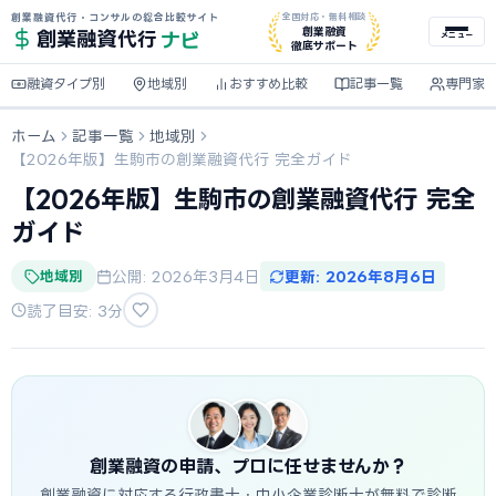
創業融資代行・コンサルの総合比較サイト
全国対応・無料相談
ナビ
創業融資
創業融資
代行
メニュー
徹底サポート
融資タイプ別
地域別
おすすめ比較
記事一覧
専門家
ホーム
記事一覧
地域別
【2026年版】生駒市の創業融資代行 完全ガイド
【2026年版】生駒市の創業融資代行 完全
ガイド
地域別
公開: 2026年3月4日
更新: 2026年8月6日
読了目安: 3分
創業融資の申請、プロに任せませんか？
創業融資に対応する行政書士・中小企業診断士が無料で診断