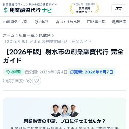
創業融資代行・コンサルの総合比較サイト
全国対応・無料相談
ナビ
創業融資
創業融資
代行
メニュー
徹底サポート
融資タイプ別
地域別
おすすめ比較
記事一覧
専門家
ホーム
記事一覧
地域別
【2026年版】射水市の創業融資代行 完全ガイド
【2026年版】射水市の創業融資代行 完全
ガイド
地域別
公開: 2026年3月4日
更新: 2026年8月7日
読了目安: 3分
創業融資の申請、プロに任せませんか？
創業融資に対応する行政書士・中小企業診断士が無料で診断