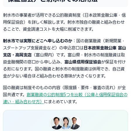
射水市の事業者が活用できる公的融資制度（日本政策金融公庫・信
用保証協会）を詳しく解説します。射水市独自の融資と組み合わせ
ることで、資金調達コストを大幅に削減できます。
射水市では実際にどこへ申し込むのか
：国の創業融資（新規開業・
スタートアップ支援資金など）の申込窓口は
日本政策金融公庫 富山
支店・高岡支店
（富山県内）です。富山県・射水市の制度融資は取
扱金融機関の窓口から申し込み、
富山県信用保証協会
が保証を付け
る形になります。国の融資と射水市の制度融資は併用でき、自己資
金が少ない場合ほど組み合わせる意味が大きくなります。
国の融資は制度そのものの内容（限度額・要件・審査の流れ）が全
国共通です。
創業融資の公的制度5つを比較（公庫と信用保証協会の
違い・組み合わせ方）
にまとめています。