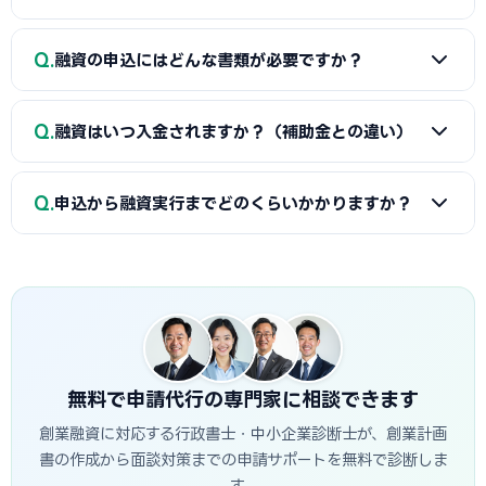
されます。重要なのは金額だけでなく「コツコツ貯めた履
歴」です。通帳で計画的な資金準備を示せると評価が高まり
A
①自己資金の額と出所、②事業の経験・スキル、③創業
Q
ます。一時的な借入による見せ金は逆効果なので避けましょ
融資の申込にはどんな書類が必要ですか？
計画書の具体性と返済の見通し、の3点が特に重視されます。
う。
射水市の市場環境や自身の強みを踏まえた、堅実かつ実現可
A
一般的に、創業計画書、資金繰り表、見積書、自己資金
能な計画ほど高く評価されます。創業融資代行はこの作り込
Q
融資はいつ入金されますか？（補助金との違い）
を示す通帳、本人確認書類、（既存事業者は）確定申告書・
みと面談対策を専門的に支援します。
決算書などが必要です。創業融資代行はこれらの書類作成・
A
融資は補助金と違い「前払い」です。審査通過・契約後
整備と不備チェックを代行し、面談で説明すべき要点まで準
Q
申込から融資実行までどのくらいかかりますか？
に資金が一括で口座へ入金されるため、創業・開業時の初期
備します。
費用に充てられます。後払い（精算払い）の補助金と組み合
A
日本政策金融公庫の創業融資は、申込から面談を経て融
わせる場合は、補助金入金までのつなぎ資金として融資を活
資実行までおおむね3週間〜1.5か月程度が目安です。信用保
用するのが定石です。
証協会・制度融資は金融機関と保証協会の二段階審査のた
め、もう少し時間がかかる場合があります。創業スケジュール
から逆算し、早めに準備を始めることが重要です。
無料で申請代行の専門家に相談できます
創業融資に対応する行政書士・中小企業診断士が、創業計画
書の作成から面談対策までの申請サポートを無料で診断しま
す。