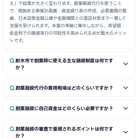
え」で結果が大きく変わります。創業融資代行を使うこと
で、根拠ある事業計画書・資金繰り表の作成、必要書類の整
備、日本政策金融公庫や金融機関との面談対策まで一貫して
支援を受けられます。本業の準備に集中しながら、希望額・
低金利での融資実行の可能性を高められる点が最大のメリッ
トです。
Q
射水市で創業時に使える主な融資制度は何です
か？
A
日本政策金融公庫の「新規開業資金」、信用保証協会の
Q
創業融資代行の費用相場はどのくらいですか？
保証付融資（射水市・市区町村の制度融資）、商工会議所推
薦の「マル経融資」などが中心です。実績の浅い創業期で
A
一般的に「着手金（無料〜数万円）＋成功報酬（融資実
も、原則無担保・無保証人で利用できる制度が複数ありま
Q
創業融資に自己資金はどのくらい必要ですか？
行額の2〜5%程度）」の体系が多く、完全成功報酬型の事務
す。詳しくは本記事の各セクションをご覧ください。
所もあります。融資額や難易度で異なるため、契約前に見積
A
制度上の自己資金要件は緩和傾向にありますが、実務で
もりと報酬条件を必ず確認しましょう。当サイトでは射水市
Q
創業融資の審査で重視されるポイントは何です
は希望融資額の1〜3割程度の自己資金があると審査で有利と
に対応した実績豊富な専門家を無料でご紹介しています。
か？