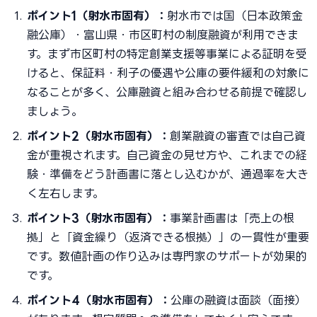
ポイント1（射水市固有）：
射水市では国（日本政策金
融公庫）・富山県・市区町村の制度融資が利用できま
す。まず市区町村の特定創業支援等事業による証明を受
けると、保証料・利子の優遇や公庫の要件緩和の対象に
なることが多く、公庫融資と組み合わせる前提で確認し
ましょう。
ポイント2（射水市固有）：
創業融資の審査では自己資
金が重視されます。自己資金の見せ方や、これまでの経
験・準備をどう計画書に落とし込むかが、通過率を大き
く左右します。
ポイント3（射水市固有）：
事業計画書は「売上の根
拠」と「資金繰り（返済できる根拠）」の一貫性が重要
です。数値計画の作り込みは専門家のサポートが効果的
です。
ポイント4（射水市固有）：
公庫の融資は面談（面接）