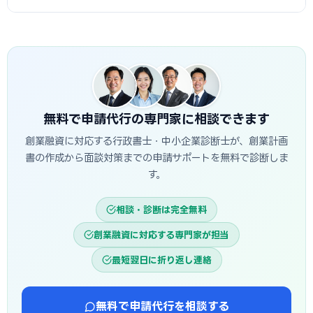
に資金が一括で口座へ入金されるため、創業・開業時の初期
備します。
費用に充てられます。後払い（精算払い）の補助金と組み合
A
日本政策金融公庫の創業融資は、申込から面談を経て融
わせる場合は、補助金入金までのつなぎ資金として融資を活
資実行までおおむね3週間〜1.5か月程度が目安です。信用保
用するのが定石です。
証協会・制度融資は金融機関と保証協会の二段階審査のた
め、もう少し時間がかかる場合があります。創業スケジュール
から逆算し、早めに準備を始めることが重要です。
無料で申請代行の専門家に相談できます
創業融資に対応する行政書士・中小企業診断士が、創業計画
書の作成から面談対策までの申請サポートを無料で診断しま
す。
相談・診断は完全無料
創業融資に対応する専門家が担当
最短翌日に折り返し連絡
無料で申請代行を相談する