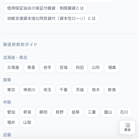
信用保証協会の保証付融資・制度融資とは
挑戦支援資本強化特別貸付（資本性ローン）とは
都道府県別ガイド
北海道・東北
北海道
青森
岩手
宮城
秋田
山形
福島
関東
東京
神奈川
埼玉
千葉
茨城
栃木
群馬
中部
愛知
新潟
静岡
長野
岐阜
三重
富山
石川
福井
山梨
目次
近畿
創業融資の代行をお探しの方
地域・業種から選べる
専門家に無料相談する
お近くの専門家を探す