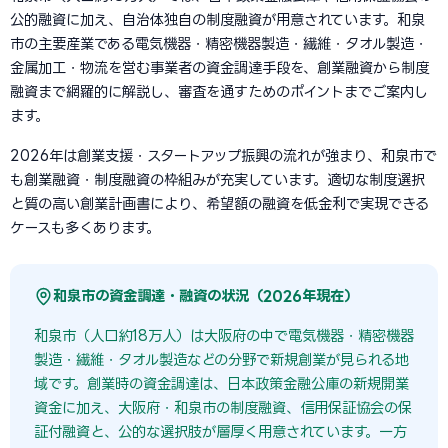
公的融資に加え、自治体独自の制度融資が用意されています。和泉
市の主要産業である電気機器・精密機器製造・繊維・タオル製造・
金属加工・物流を営む事業者の資金調達手段を、創業融資から制度
融資まで網羅的に解説し、審査を通すためのポイントまでご案内し
ます。
2026年は創業支援・スタートアップ振興の流れが強まり、和泉市で
も創業融資・制度融資の枠組みが充実しています。適切な制度選択
と質の高い創業計画書により、希望額の融資を低金利で実現できる
ケースも多くあります。
和泉市の資金調達・融資の状況（2026年現在）
和泉市（人口約18万人）は大阪府の中で電気機器・精密機器
製造・繊維・タオル製造などの分野で新規創業が見られる地
域です。創業時の資金調達は、日本政策金融公庫の新規開業
資金に加え、大阪府・和泉市の制度融資、信用保証協会の保
証付融資と、公的な選択肢が層厚く用意されています。一方