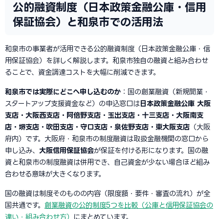
公的融資制度（日本政策金融公庫・信用
保証協会）と和泉市での活用法
和泉市の事業者が活用できる公的融資制度（日本政策金融公庫・信
用保証協会）を詳しく解説します。和泉市独自の融資と組み合わせ
ることで、資金調達コストを大幅に削減できます。
和泉市では実際にどこへ申し込むのか
：国の創業融資（新規開業・
スタートアップ支援資金など）の申込窓口は
日本政策金融公庫 大阪
支店・大阪西支店・阿倍野支店・玉出支店・十三支店・大阪南支
店・堺支店・吹田支店・守口支店・泉佐野支店・東大阪支店
（大阪
府内）です。大阪府・和泉市の制度融資は取扱金融機関の窓口から
申し込み、
大阪信用保証協会
が保証を付ける形になります。国の融
資と和泉市の制度融資は併用でき、自己資金が少ない場合ほど組み
合わせる意味が大きくなります。
国の融資は制度そのものの内容（限度額・要件・審査の流れ）が全
国共通です。
創業融資の公的制度5つを比較（公庫と信用保証協会の
違い・組み合わせ方）
にまとめています。