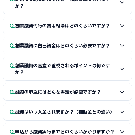
か？
A
日本政策金融公庫の「新規開業資金」、信用保証協会の
Q
創業融資代行の費用相場はどのくらいですか？
保証付融資（和泉市・市区町村の制度融資）、商工会議所推
薦の「マル経融資」などが中心です。実績の浅い創業期で
A
一般的に「着手金（無料〜数万円）＋成功報酬（融資実
も、原則無担保・無保証人で利用できる制度が複数ありま
Q
創業融資に自己資金はどのくらい必要ですか？
行額の2〜5%程度）」の体系が多く、完全成功報酬型の事務
す。詳しくは本記事の各セクションをご覧ください。
所もあります。融資額や難易度で異なるため、契約前に見積
A
制度上の自己資金要件は緩和傾向にありますが、実務で
もりと報酬条件を必ず確認しましょう。当サイトでは和泉市
Q
創業融資の審査で重視されるポイントは何です
は希望融資額の1〜3割程度の自己資金があると審査で有利と
に対応した実績豊富な専門家を無料でご紹介しています。
か？
されます。重要なのは金額だけでなく「コツコツ貯めた履
歴」です。通帳で計画的な資金準備を示せると評価が高まり
A
①自己資金の額と出所、②事業の経験・スキル、③創業
Q
ます。一時的な借入による見せ金は逆効果なので避けましょ
融資の申込にはどんな書類が必要ですか？
計画書の具体性と返済の見通し、の3点が特に重視されます。
う。
和泉市の市場環境や自身の強みを踏まえた、堅実かつ実現可
A
一般的に、創業計画書、資金繰り表、見積書、自己資金
能な計画ほど高く評価されます。創業融資代行はこの作り込
Q
融資はいつ入金されますか？（補助金との違い）
を示す通帳、本人確認書類、（既存事業者は）確定申告書・
みと面談対策を専門的に支援します。
決算書などが必要です。創業融資代行はこれらの書類作成・
A
融資は補助金と違い「前払い」です。審査通過・契約後
整備と不備チェックを代行し、面談で説明すべき要点まで準
Q
申込から融資実行までどのくらいかかりますか？