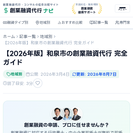
創業融資代行・コンサルの総合比較サイト
全国対応・無料相談
ナビ
創業融資
創業融資
代行
メニュー
徹底サポート
融資タイプ別
地域別
おすすめ比較
記事一覧
専門家
ホーム
記事一覧
地域別
【2026年版】和泉市の創業融資代行 完全ガイド
【2026年版】和泉市の創業融資代行 完全
ガイド
地域別
公開: 2026年3月4日
更新: 2026年8月7日
読了目安: 3分
創業融資の申請、プロに任せませんか？
創業融資に対応する行政書士・中小企業診断士が無料で診断