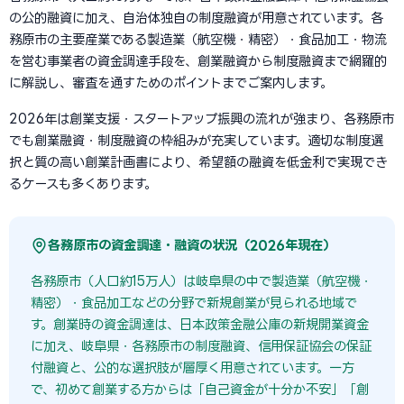
の公的融資に加え、自治体独自の制度融資が用意されています。各
務原市の主要産業である製造業（航空機・精密）・食品加工・物流
を営む事業者の資金調達手段を、創業融資から制度融資まで網羅的
に解説し、審査を通すためのポイントまでご案内します。
2026年は創業支援・スタートアップ振興の流れが強まり、各務原市
でも創業融資・制度融資の枠組みが充実しています。適切な制度選
択と質の高い創業計画書により、希望額の融資を低金利で実現でき
るケースも多くあります。
各務原市の資金調達・融資の状況（2026年現在）
各務原市（人口約15万人）は岐阜県の中で製造業（航空機・
精密）・食品加工などの分野で新規創業が見られる地域で
す。創業時の資金調達は、日本政策金融公庫の新規開業資金
に加え、岐阜県・各務原市の制度融資、信用保証協会の保証
付融資と、公的な選択肢が層厚く用意されています。一方
で、初めて創業する方からは「自己資金が十分か不安」「創