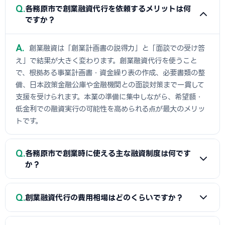
Q
各務原市で創業融資代行を依頼するメリットは何
ですか？
A
創業融資は「創業計画書の説得力」と「面談での受け答
え」で結果が大きく変わります。創業融資代行を使うこと
で、根拠ある事業計画書・資金繰り表の作成、必要書類の整
備、日本政策金融公庫や金融機関との面談対策まで一貫して
支援を受けられます。本業の準備に集中しながら、希望額・
低金利での融資実行の可能性を高められる点が最大のメリッ
トです。
Q
各務原市で創業時に使える主な融資制度は何です
か？
A
日本政策金融公庫の「新規開業資金」、信用保証協会の
Q
創業融資代行の費用相場はどのくらいですか？
保証付融資（各務原市・市区町村の制度融資）、商工会議所
推薦の「マル経融資」などが中心です。実績の浅い創業期で