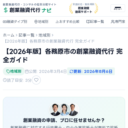
創業融資代行・コンサルの総合比較サイト
全国対応・無料相談
ナビ
創業融資
創業融資
代行
メニュー
徹底サポート
融資タイプ別
地域別
おすすめ比較
記事一覧
専門家
ホーム
記事一覧
地域別
【2026年版】各務原市の創業融資代行 完全ガイド
【2026年版】各務原市の創業融資代行 完
全ガイド
地域別
公開: 2026年3月4日
更新: 2026年8月6日
読了目安: 3分
創業融資の申請、プロに任せませんか？
創業融資に対応する行政書士・中小企業診断士が無料で診断