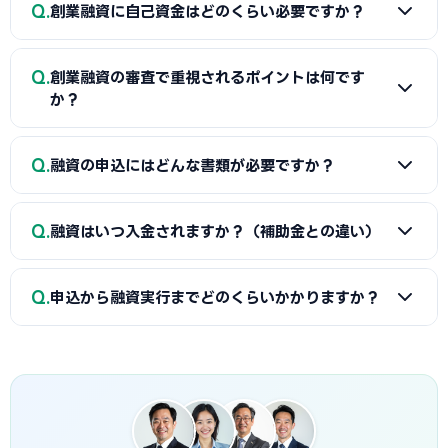
A
一般的に「着手金（無料〜数万円）＋成功報酬（融資実
も、原則無担保・無保証人で利用できる制度が複数ありま
Q
創業融資に自己資金はどのくらい必要ですか？
行額の2〜5%程度）」の体系が多く、完全成功報酬型の事務
す。詳しくは本記事の各セクションをご覧ください。
所もあります。融資額や難易度で異なるため、契約前に見積
A
制度上の自己資金要件は緩和傾向にありますが、実務で
もりと報酬条件を必ず確認しましょう。当サイトでは各務原
Q
創業融資の審査で重視されるポイントは何です
は希望融資額の1〜3割程度の自己資金があると審査で有利と
市に対応した実績豊富な専門家を無料でご紹介しています。
か？
されます。重要なのは金額だけでなく「コツコツ貯めた履
歴」です。通帳で計画的な資金準備を示せると評価が高まり
A
①自己資金の額と出所、②事業の経験・スキル、③創業
Q
ます。一時的な借入による見せ金は逆効果なので避けましょ
融資の申込にはどんな書類が必要ですか？
計画書の具体性と返済の見通し、の3点が特に重視されます。
う。
各務原市の市場環境や自身の強みを踏まえた、堅実かつ実現
A
一般的に、創業計画書、資金繰り表、見積書、自己資金
可能な計画ほど高く評価されます。創業融資代行はこの作り
Q
融資はいつ入金されますか？（補助金との違い）
を示す通帳、本人確認書類、（既存事業者は）確定申告書・
込みと面談対策を専門的に支援します。
決算書などが必要です。創業融資代行はこれらの書類作成・
A
融資は補助金と違い「前払い」です。審査通過・契約後
整備と不備チェックを代行し、面談で説明すべき要点まで準
Q
申込から融資実行までどのくらいかかりますか？
に資金が一括で口座へ入金されるため、創業・開業時の初期
備します。
費用に充てられます。後払い（精算払い）の補助金と組み合
A
日本政策金融公庫の創業融資は、申込から面談を経て融
わせる場合は、補助金入金までのつなぎ資金として融資を活
資実行までおおむね3週間〜1.5か月程度が目安です。信用保
用するのが定石です。
証協会・制度融資は金融機関と保証協会の二段階審査のた
め、もう少し時間がかかる場合があります。創業スケジュール