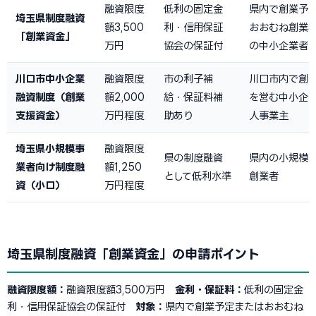
融資限度
低利の固定金
県内で創業予
埼玉県制度融資
額3,500
利・信用保証
おおむね創業5
「創業資金」
万円
協会の保証付
の中小企業者
川口市中小企業
融資限度
市の利子補
川口市内で創
融資制度（創業
額2,000
給・保証料補
を営む中小企
支援資金）
万円程度
助あり
人事業主
埼玉県小規模事
融資限度
県の制度融資
県内の小規模
業者向け制度融
額1,250
として低利水準
創業者
資（小口）
万円程度
埼玉県制度融資「創業資金」の申請ポイント
融資限度額：
融資限度額3,500万円
金利・保証料：
低利の固定金
利・信用保証協会の保証付
対象：
県内で創業予定またはおおむね