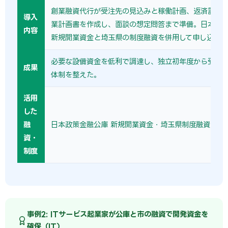
創業融資代行が受注先の見込みと稼働計画、返済計画
導入
業計画書を作成し、面談の想定問答まで準備。日本政
内容
新規開業資金と埼玉県の制度融資を併用して申し込んだ
必要な設備資金を低利で調達し、独立初年度から受注
成果
体制を整えた。
活用
した
融
日本政策金融公庫 新規開業資金・埼玉県制度融資を活
資・
制度
事例2: ITサービス起業家が公庫と市の融資で開発資金を
確保（IT）