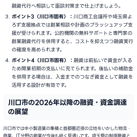
融資代行へ相談して面談対策まで仕上げましょう。
ポイント3（川口市固有）：
川口商工会議所や埼玉県よ
ろず支援拠点では創業相談や計画のブラッシュアップ支
援が受けられます。公的機関の無料サポートと専門家の
創業融資代行を併用すると、コストを抑えつつ融資実行
の確度を高められます。
ポイント4（川口市固有）：
融資は前払いで資金が入る
ため開業初期の支払いに充てられます。後払いの補助金
を併用する場合は、入金までのつなぎ資金として融資を
活用する設計が有効です。
川口市の2026年以降の融資・資金調達
の展望
川口市では中小製造業の集積と首都圏近接の立地をいかした物流・
商業、IT分野の創業が今後も続く見通しです。埼玉県の制度融資と