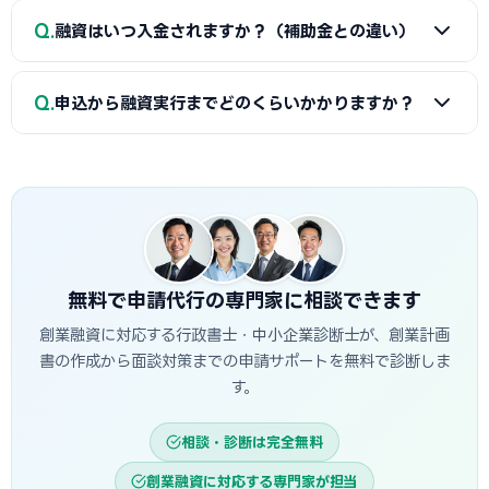
川口市の市場環境や自身の強みを踏まえた、堅実かつ実現可
A
一般的に、創業計画書、資金繰り表、見積書、自己資金
能な計画ほど高く評価されます。創業融資代行はこの作り込
Q
融資はいつ入金されますか？（補助金との違い）
を示す通帳、本人確認書類、（既存事業者は）確定申告書・
みと面談対策を専門的に支援します。
決算書などが必要です。創業融資代行はこれらの書類作成・
A
融資は補助金と違い「前払い」です。審査通過・契約後
整備と不備チェックを代行し、面談で説明すべき要点まで準
Q
申込から融資実行までどのくらいかかりますか？
に資金が一括で口座へ入金されるため、創業・開業時の初期
備します。
費用に充てられます。後払い（精算払い）の補助金と組み合
A
日本政策金融公庫の創業融資は、申込から面談を経て融
わせる場合は、補助金入金までのつなぎ資金として融資を活
資実行までおおむね3週間〜1.5か月程度が目安です。信用保
用するのが定石です。
証協会・制度融資は金融機関と保証協会の二段階審査のた
め、もう少し時間がかかる場合があります。創業スケジュール
から逆算し、早めに準備を始めることが重要です。
無料で申請代行の専門家に相談できます
創業融資に対応する行政書士・中小企業診断士が、創業計画
書の作成から面談対策までの申請サポートを無料で診断しま
す。
相談・診断は完全無料
創業融資に対応する専門家が担当