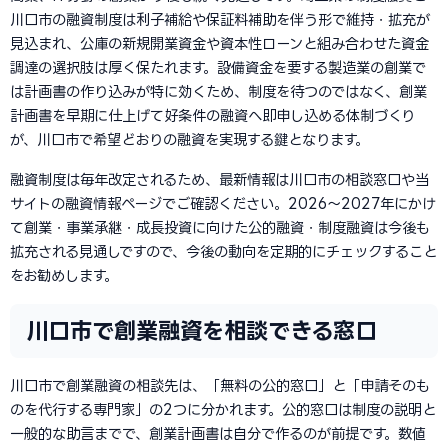
川口市の融資制度は利子補給や保証料補助を伴う形で維持・拡充が
見込まれ、公庫の新規開業資金や資本性ローンと組み合わせた資金
調達の選択肢は厚く保たれます。設備資金を要する製造業の創業で
は計画書の作り込みが特に効くため、制度を待つのではなく、創業
計画書を早期に仕上げて好条件の融資へ即申し込める体制づくり
が、川口市で希望どおりの融資を実現する鍵となります。
融資制度は毎年改定されるため、最新情報は川口市の相談窓口や当
サイトの融資情報ページでご確認ください。2026〜2027年にかけ
て創業・事業承継・成長投資に向けた公的融資・制度融資は今後も
拡充される見通しですので、今後の動向を定期的にチェックすること
をお勧めします。
川口市で創業融資を相談できる窓口
川口市で創業融資の相談先は、「無料の公的窓口」と「申請そのも
のを代行する専門家」の2つに分かれます。公的窓口は制度の説明と
一般的な助言までで、創業計画書は自分で作るのが前提です。数値