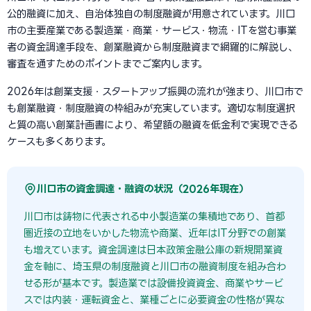
公的融資に加え、自治体独自の制度融資が用意されています。川口
市の主要産業である製造業・商業・サービス・物流・ITを営む事業
者の資金調達手段を、創業融資から制度融資まで網羅的に解説し、
審査を通すためのポイントまでご案内します。
2026年は創業支援・スタートアップ振興の流れが強まり、川口市で
も創業融資・制度融資の枠組みが充実しています。適切な制度選択
と質の高い創業計画書により、希望額の融資を低金利で実現できる
ケースも多くあります。
川口市の資金調達・融資の状況（2026年現在）
川口市は鋳物に代表される中小製造業の集積地であり、首都
圏近接の立地をいかした物流や商業、近年はIT分野での創業
も増えています。資金調達は日本政策金融公庫の新規開業資
金を軸に、埼玉県の制度融資と川口市の融資制度を組み合わ
せる形が基本です。製造業では設備投資資金、商業やサービ
スでは内装・運転資金と、業種ごとに必要資金の性格が異な