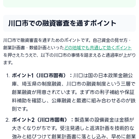
川口市での融資審査を通すポイント
川口市で融資審査を通すためのポイントです。自己資金の見せ方・
創業計画書・数値計画といった
どの地域でも共通して効くポイント
を押さえたうえで、以下の川口市の事情を踏まえると通過率が上がり
ます。
ポイント1（川口市固有）：
川口は国の日本政策金融公
庫、埼玉県の制度融資、川口市の融資制度という三層で
創業融資が用意されています。まず市の利子補給や保証
料補助を確認し、公庫融資と最適に組み合わせるのが鉄
則です。
ポイント2（川口市固有）：
製造業の設備資金は金額が
大きくなりがちです。受注見通しと返済計画を技術的な
強みと結びつけて創業計画書に落とし込み、早めに創業