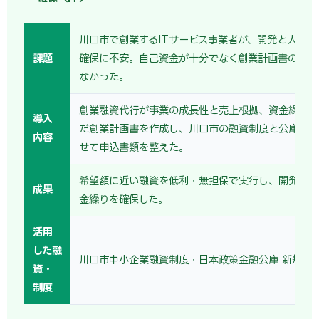
川口市で創業するITサービス事業者が、開発と人件費
課題
確保に不安。自己資金が十分でなく創業計画書の作り
なかった。
創業融資代行が事業の成長性と売上根拠、資金繰り表
導入
だ創業計画書を作成し、川口市の融資制度と公庫融資
内容
せて申込書類を整えた。
希望額に近い融資を低利・無担保で実行し、開発に集
成果
金繰りを確保した。
活用
した融
川口市中小企業融資制度・日本政策金融公庫 新規開
資・
制度