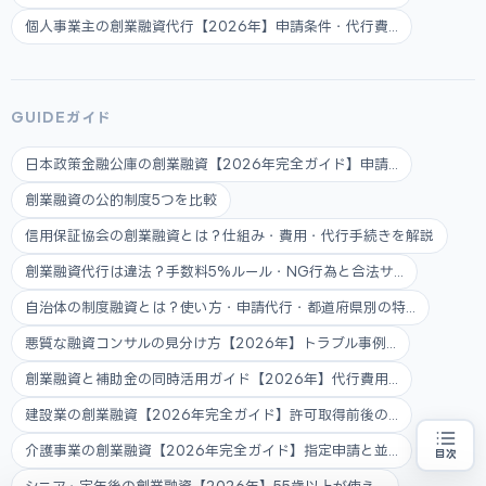
個人事業主の創業融資代行【2026年】申請条件・代行費...
GUIDEガイド
日本政策金融公庫の創業融資【2026年完全ガイド】申請...
創業融資の公的制度5つを比較
信用保証協会の創業融資とは？仕組み・費用・代行手続きを解説
創業融資代行は違法？手数料5%ルール・NG行為と合法サ...
自治体の制度融資とは？使い方・申請代行・都道府県別の特...
悪質な融資コンサルの見分け方【2026年】トラブル事例...
創業融資と補助金の同時活用ガイド【2026年】代行費用...
建設業の創業融資【2026年完全ガイド】許可取得前後の...
介護事業の創業融資【2026年完全ガイド】指定申請と並...
目次
創業融資の代行をお探しの方
地域・業種から選べる
専門家に無料相談する
お近くの専門家を探す