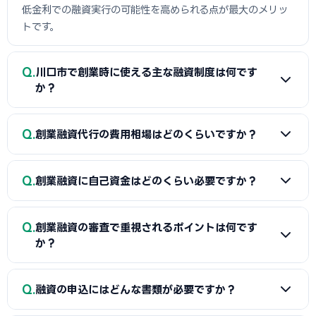
低金利での融資実行の可能性を高められる点が最大のメリッ
トです。
Q
川口市で創業時に使える主な融資制度は何です
か？
A
日本政策金融公庫の「新規開業資金」、信用保証協会の
Q
創業融資代行の費用相場はどのくらいですか？
保証付融資（川口市・市区町村の制度融資）、商工会議所推
薦の「マル経融資」などが中心です。実績の浅い創業期で
A
一般的に「着手金（無料〜数万円）＋成功報酬（融資実
も、原則無担保・無保証人で利用できる制度が複数ありま
Q
創業融資に自己資金はどのくらい必要ですか？
行額の2〜5%程度）」の体系が多く、完全成功報酬型の事務
す。詳しくは本記事の各セクションをご覧ください。
所もあります。融資額や難易度で異なるため、契約前に見積
A
制度上の自己資金要件は緩和傾向にありますが、実務で
もりと報酬条件を必ず確認しましょう。当サイトでは川口市
Q
創業融資の審査で重視されるポイントは何です
は希望融資額の1〜3割程度の自己資金があると審査で有利と
に対応した実績豊富な専門家を無料でご紹介しています。
か？
されます。重要なのは金額だけでなく「コツコツ貯めた履
歴」です。通帳で計画的な資金準備を示せると評価が高まり
A
①自己資金の額と出所、②事業の経験・スキル、③創業
Q
ます。一時的な借入による見せ金は逆効果なので避けましょ
融資の申込にはどんな書類が必要ですか？
計画書の具体性と返済の見通し、の3点が特に重視されます。
う。