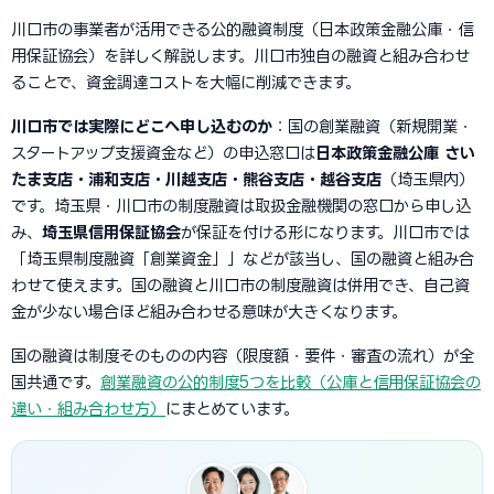
川口市の事業者が活用できる公的融資制度（日本政策金融公庫・信
用保証協会）を詳しく解説します。川口市独自の融資と組み合わせ
ることで、資金調達コストを大幅に削減できます。
川口市では実際にどこへ申し込むのか
：国の創業融資（新規開業・
スタートアップ支援資金など）の申込窓口は
日本政策金融公庫 さい
たま支店・浦和支店・川越支店・熊谷支店・越谷支店
（埼玉県内）
です。埼玉県・川口市の制度融資は取扱金融機関の窓口から申し込
み、
埼玉県信用保証協会
が保証を付ける形になります。川口市では
「埼玉県制度融資「創業資金」」などが該当し、国の融資と組み合
わせて使えます。国の融資と川口市の制度融資は併用でき、自己資
金が少ない場合ほど組み合わせる意味が大きくなります。
国の融資は制度そのものの内容（限度額・要件・審査の流れ）が全
国共通です。
創業融資の公的制度5つを比較（公庫と信用保証協会の
違い・組み合わせ方）
にまとめています。