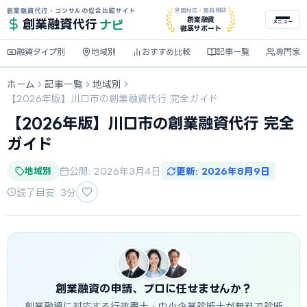
創業融資代行・コンサルの総合比較サイト
全国対応・無料相談
ナビ
創業融資
創業融資
代行
メニュー
徹底サポート
融資タイプ別
地域別
おすすめ比較
記事一覧
専門家
ホーム
記事一覧
地域別
【2026年版】川口市の創業融資代行 完全ガイド
【2026年版】川口市の創業融資代行 完全
ガイド
地域別
公開: 2026年3月4日
更新: 2026年8月9日
読了目安: 3分
創業融資の申請、プロに任せませんか？
創業融資に対応する行政書士・中小企業診断士が無料で診断