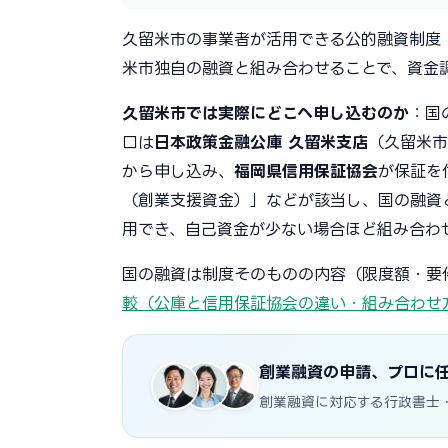
久留米市の事業者が活用できる公的融資制度
米市独自の融資と組み合わせることで、資金
久留米市では実際にどこへ申し込むのか
：国
口は
日本政策金融公庫 久留米支店
（久留米市
から申し込み、
福岡県信用保証協会
が保証を
（創業支援資金）」などが該当し、国の融資
用でき、自己資金が少ない場合ほど組み合わ
国の融資は制度そのものの内容（限度額・要
較（公庫と信用保証協会の違い・組み合わせ
創業融資の申請、プロに
創業融資に対応する行政書士