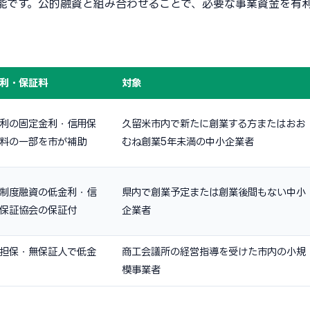
能です。公的融資と組み合わせることで、必要な事業資金を有
利・保証料
対象
利の固定金利・信用保
久留米市内で新たに創業する方またはおお
料の一部を市が補助
むね創業5年未満の中小企業者
制度融資の低金利・信
県内で創業予定または創業後間もない中小
保証協会の保証付
企業者
担保・無保証人で低金
商工会議所の経営指導を受けた市内の小規
模事業者