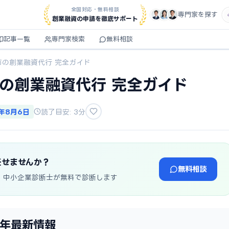
全国対応・無料相談
専門家を探す
創業融資の申請を徹底サポート
記事一覧
専門家検索
無料相談
市の創業融資代行 完全ガイド
市の創業融資代行 完全ガイド
6年8月6日
読了目安: 3分
任せませんか？
無料相談
・中小企業診断士が無料で診断します
6年最新情報