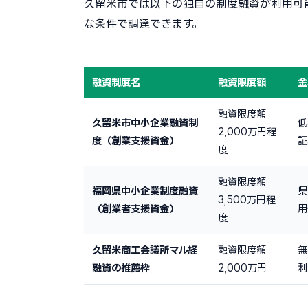
久留米市では以下の独自の制度融資が利用可
な条件で調達できます。
融資制度名
融資限度額
金
融資限度額
久留米市中小企業融資制
低
2,000万円程
度（創業支援資金）
証
度
融資限度額
福岡県中小企業制度融資
県
3,500万円程
（創業者支援資金）
用
度
久留米商工会議所マル経
融資限度額
無
融資の推薦枠
2,000万円
利