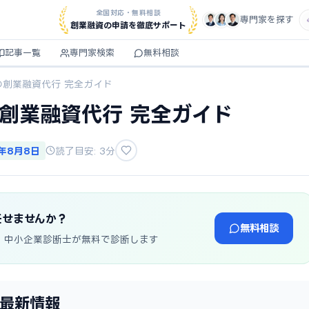
全国対応・無料相談
専門家を探す
創業融資の申請を徹底サポート
記事一覧
専門家検索
無料相談
の創業融資代行 完全ガイド
の創業融資代行 完全ガイド
6年8月8日
読了目安: 3分
任せませんか？
無料相談
・中小企業診断士が無料で診断します
年最新情報