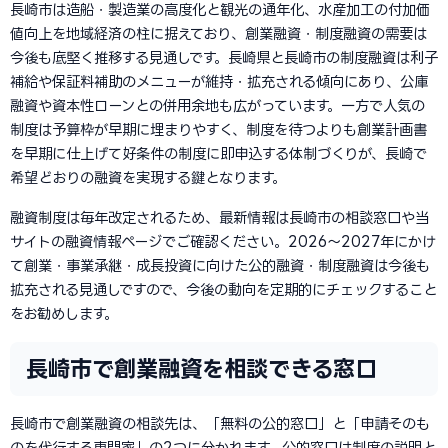
長崎市は造船・製造業の高度化と観光の通年化、水産加工の付加価
値向上を地域経済の柱に据えており、創業融資・制度融資の需要は
今後も底堅く推移する見通しです。長崎県と長崎市の制度融資は利子
補給や保証料補助のメニューが維持・拡充される傾向にあり、公庫
融資や資本性ローンとの併用余地も広がっています。一方で人気の
制度は予算枠が早期に埋まりやすく、制度を待つよりも創業計画書
を早期に仕上げて好条件の制度に即申込する体制づくりが、長崎で
希望どおりの融資を実現する鍵となります。
融資制度は毎年改定されるため、最新情報は長崎市の相談窓口や当
サイトの融資情報ページでご確認ください。2026〜2027年にかけ
て創業・事業承継・成長投資に向けた公的融資・制度融資は今後も
拡充される見通しですので、今後の動向を定期的にチェックすること
をお勧めします。
長崎市で創業融資を相談できる窓口
長崎市で創業融資の相談先は、「無料の公的窓口」と「申請そのも
のを代行する専門家」の2つに分かれます。公的窓口は制度の説明と