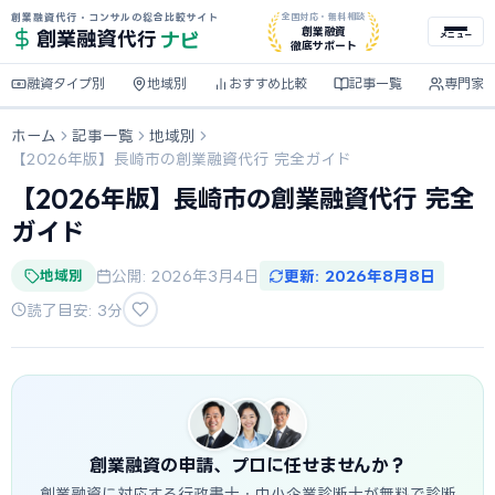
創業融資代行・コンサルの総合比較サイト
全国対応・無料相談
ナビ
創業融資
創業融資
代行
メニュー
徹底サポート
融資タイプ別
地域別
おすすめ比較
記事一覧
専門家
ホーム
記事一覧
地域別
【2026年版】長崎市の創業融資代行 完全ガイド
【2026年版】長崎市の創業融資代行 完全
ガイド
地域別
公開: 2026年3月4日
更新: 2026年8月8日
読了目安: 3分
創業融資の申請、プロに任せませんか？
創業融資に対応する行政書士・中小企業診断士が無料で診断