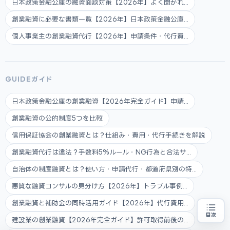
日本政策金融公庫の融資面談対策【2026年】よく聞かれ...
創業融資に必要な書類一覧【2026年】日本政策金融公庫...
個人事業主の創業融資代行【2026年】申請条件・代行費...
GUIDEガイド
日本政策金融公庫の創業融資【2026年完全ガイド】申請...
創業融資の公的制度5つを比較
信用保証協会の創業融資とは？仕組み・費用・代行手続きを解説
創業融資代行は違法？手数料5%ルール・NG行為と合法サ...
自治体の制度融資とは？使い方・申請代行・都道府県別の特...
悪質な融資コンサルの見分け方【2026年】トラブル事例...
創業融資と補助金の同時活用ガイド【2026年】代行費用...
目次
建設業の創業融資【2026年完全ガイド】許可取得前後の...
創業融資の代行をお探しの方
地域・業種から選べる
専門家に無料相談する
お近くの専門家を探す