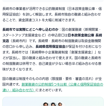
長崎市の事業者が活用できる公的融資制度（日本政策金融公庫・信
用保証協会）を詳しく解説します。長崎市独自の融資と組み合わせ
ることで、資金調達コストを大幅に削減できます。
長崎市では実際にどこへ申し込むのか
：国の創業融資（新規開業・
スタートアップ支援資金など）の申込窓口は
日本政策金融公庫 長崎
支店
（長崎市内）です。長崎県・長崎市の制度融資は取扱金融機関
の窓口から申し込み、
長崎県信用保証協会
が保証を付ける形になり
ます。長崎市では「長崎県中小企業融資制度「創業支援資金」」な
どが該当し、国の融資と組み合わせて使えます。国の融資と長崎市
の制度融資は併用でき、自己資金が少ない場合ほど組み合わせる意
味が大きくなります。
国の融資は制度そのものの内容（限度額・要件・審査の流れ）が全
国共通です。
創業融資の公的制度5つを比較（公庫と信用保証協会の
違い・組み合わせ方）
にまとめています。