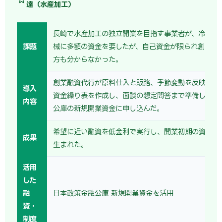
達（水産加工）
長崎で水産加工の独立開業を目指す事業者が、冷凍設
課題
械に多額の資金を要したが、自己資金が限られ創業計
方も分からなかった。
創業融資代行が原料仕入と販路、季節変動を反映した
導入
資金繰り表を作成し、面談の想定問答まで準備して日
内容
公庫の新規開業資金に申し込んだ。
希望に近い融資を低金利で実行し、開業初期の資金繰
成果
生まれた。
活用
した
融
日本政策金融公庫 新規開業資金を活用
資・
制度