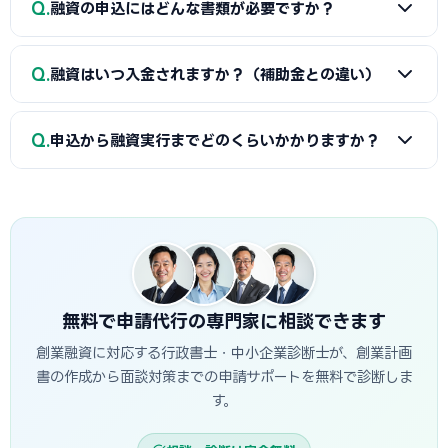
Q
ます。一時的な借入による見せ金は逆効果なので避けましょ
融資の申込にはどんな書類が必要ですか？
計画書の具体性と返済の見通し、の3点が特に重視されます。
う。
長崎市の市場環境や自身の強みを踏まえた、堅実かつ実現可
A
一般的に、創業計画書、資金繰り表、見積書、自己資金
能な計画ほど高く評価されます。創業融資代行はこの作り込
Q
融資はいつ入金されますか？（補助金との違い）
を示す通帳、本人確認書類、（既存事業者は）確定申告書・
みと面談対策を専門的に支援します。
決算書などが必要です。創業融資代行はこれらの書類作成・
A
融資は補助金と違い「前払い」です。審査通過・契約後
整備と不備チェックを代行し、面談で説明すべき要点まで準
Q
申込から融資実行までどのくらいかかりますか？
に資金が一括で口座へ入金されるため、創業・開業時の初期
備します。
費用に充てられます。後払い（精算払い）の補助金と組み合
A
日本政策金融公庫の創業融資は、申込から面談を経て融
わせる場合は、補助金入金までのつなぎ資金として融資を活
資実行までおおむね3週間〜1.5か月程度が目安です。信用保
用するのが定石です。
証協会・制度融資は金融機関と保証協会の二段階審査のた
め、もう少し時間がかかる場合があります。創業スケジュール
から逆算し、早めに準備を始めることが重要です。
無料で申請代行の専門家に相談できます
創業融資に対応する行政書士・中小企業診断士が、創業計画
書の作成から面談対策までの申請サポートを無料で診断しま
す。