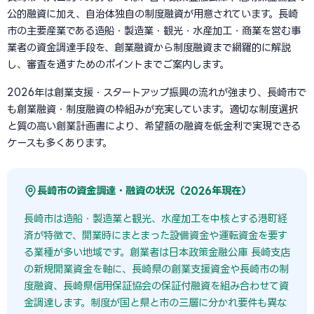
公的融資に加え、自治体独自の制度融資が用意されています。長崎
市の主要産業である造船・製造業・観光・水産加工・商業を営む事
業者の資金調達手段を、創業融資から制度融資まで網羅的に解説
し、審査を通すためのポイントまでご案内します。
2026年は創業支援・スタートアップ振興の流れが強まり、長崎市で
も創業融資・制度融資の枠組みが充実しています。適切な制度選択
と質の高い創業計画書により、希望額の融資を低金利で実現できる
ケースも多くあります。
長崎市の資金調達・融資の状況（2026年現在）
長崎市は造船・製造業と観光、水産加工を中核とする港町経
済が特徴で、開業時にまとまった設備資金や運転資金を要す
る業種が多い地域です。創業者は日本政策金融公庫 長崎支店
の新規開業資金を軸に、長崎県の創業支援資金や長崎市の制
度融資、長崎県信用保証協会の保証付融資を組み合わせて資
金調達します。制度が国と県と市の三層に分かれ要件も異な