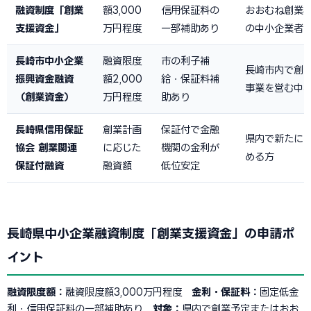
融資制度「創業
額3,000
信用保証料の
おおむね創業5
支援資金」
万円程度
一部補助あり
の中小企業者
長崎市中小企業
融資限度
市の利子補
長崎市内で創
振興資金融資
額2,000
給・保証料補
事業を営む中
（創業資金）
万円程度
助あり
長崎県信用保証
創業計画
保証付で金融
県内で新たに
協会 創業関連
に応じた
機関の金利が
める方
保証付融資
融資額
低位安定
長崎県中小企業融資制度「創業支援資金」の申請ポ
イント
融資限度額：
融資限度額3,000万円程度
金利・保証料：
固定低金
利・信用保証料の一部補助あり
対象：
県内で創業予定またはおお