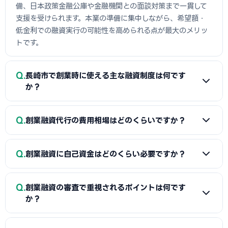
備、日本政策金融公庫や金融機関との面談対策まで一貫して
支援を受けられます。本業の準備に集中しながら、希望額・
低金利での融資実行の可能性を高められる点が最大のメリッ
トです。
Q
長崎市で創業時に使える主な融資制度は何です
か？
A
日本政策金融公庫の「新規開業資金」、信用保証協会の
Q
創業融資代行の費用相場はどのくらいですか？
保証付融資（長崎市・市区町村の制度融資）、商工会議所推
薦の「マル経融資」などが中心です。実績の浅い創業期で
A
一般的に「着手金（無料〜数万円）＋成功報酬（融資実
も、原則無担保・無保証人で利用できる制度が複数ありま
Q
創業融資に自己資金はどのくらい必要ですか？
行額の2〜5%程度）」の体系が多く、完全成功報酬型の事務
す。詳しくは本記事の各セクションをご覧ください。
所もあります。融資額や難易度で異なるため、契約前に見積
A
制度上の自己資金要件は緩和傾向にありますが、実務で
もりと報酬条件を必ず確認しましょう。当サイトでは長崎市
Q
創業融資の審査で重視されるポイントは何です
は希望融資額の1〜3割程度の自己資金があると審査で有利と
に対応した実績豊富な専門家を無料でご紹介しています。
か？
されます。重要なのは金額だけでなく「コツコツ貯めた履
歴」です。通帳で計画的な資金準備を示せると評価が高まり
A
①自己資金の額と出所、②事業の経験・スキル、③創業