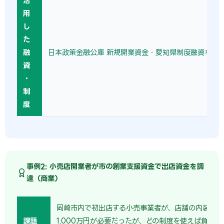
活
用
し
た
融
日本政策金融公庫 新規開業資金・愛知県制度融資を活
資
・
制
度
事例2: 小売店開業者が市の創業支援資金で出店資金を調
達（商業）
岡崎市内で初出店する小売事業者が、店舗の内装と仕
課題
1,000万円が必要だったが、どの制度を使えば負担を