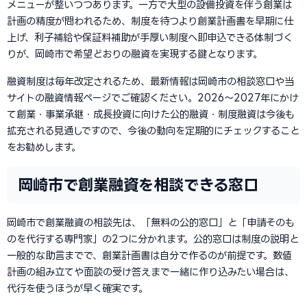
メニューが整いつつあります。一方で大型の設備投資を伴う創業は
計画の精度が問われるため、制度を待つより創業計画書を早期に仕
上げ、利子補給や保証料補助が手厚い制度へ即申込できる体制づく
りが、岡崎市で希望どおりの融資を実現する鍵となります。
融資制度は毎年改定されるため、最新情報は岡崎市の相談窓口や当
サイトの融資情報ページでご確認ください。2026〜2027年にかけ
て創業・事業承継・成長投資に向けた公的融資・制度融資は今後も
拡充される見通しですので、今後の動向を定期的にチェックすること
をお勧めします。
岡崎市で創業融資を相談できる窓口
岡崎市で創業融資の相談先は、「無料の公的窓口」と「申請そのも
のを代行する専門家」の2つに分かれます。公的窓口は制度の説明と
一般的な助言までで、創業計画書は自分で作るのが前提です。数値
計画の組み立てや面談の受け答えまで一緒に作り込みたい場合は、
代行を使うほうが早く確実です。