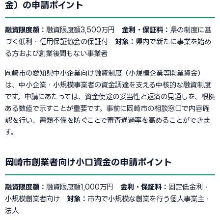
金）の申請ポイント
融資限度額：
融資限度額3,500万円
金利・保証料：
県の制度に基
づく低利・信用保証協会の保証付
対象：
県内で新たに事業を始め
る方および創業後間もない事業者
岡崎市の愛知県中小企業向け融資制度（小規模企業等開業資金）
は、中小企業・小規模事業者の資金調達を支える中核的な融資制度
です。申請にあたっては、資金使途の妥当性と返済の見通しを、根拠
ある数値で示すことが重要です。事前に岡崎市の相談窓口で内容確
認を行い、書類不備を防ぐことで審査通過率を高めることができま
す。
岡崎市創業者向け小口資金の申請ポイント
融資限度額：
融資限度額1,000万円
金利・保証料：
固定低金利・
小規模創業者向け
対象：
市内で小規模な創業を行う個人事業主・
法人