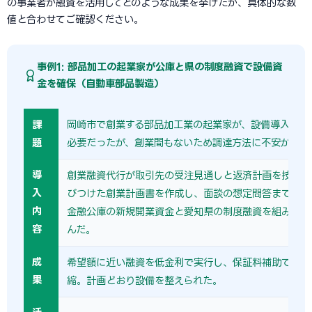
の事業者が融資を活用してどのような成果を挙げたか、具体的な数
値と合わせてご確認ください。
事例1: 部品加工の起業家が公庫と県の制度融資で設備資
金を確保（自動車部品製造）
課
岡崎市で創業する部品加工業の起業家が、設備導入に2,
題
必要だったが、創業間もないため調達方法に不安があっ
導
創業融資代行が取引先の受注見通しと返済計画を技術的
入
びつけた創業計画書を作成し、面談の想定問答まで準備
内
金融公庫の新規開業資金と愛知県の制度融資を組み合わ
容
んだ。
成
希望額に近い融資を低金利で実行し、保証料補助で実質
果
縮。計画どおり設備を整えられた。