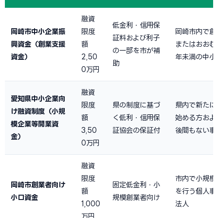
融資
低金利・信用保
岡崎市中小企業振
限度
岡崎市内で創
証料および利子
興資金（創業支援
額
またはおおむ
の一部を市が補
資金）
2,50
年未満の中小
助
0万円
融資
愛知県中小企業向
限度
県の制度に基づ
県内で新たに
け融資制度（小規
額
く低利・信用保
始める方およ
模企業等開業資
3,50
証協会の保証付
後間もない事
金）
0万円
融資
限度
市内で小規模
岡崎市創業者向け
固定低金利・小
額
を行う個人事
小口資金
規模創業者向け
1,000
法人
万円