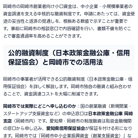
岡崎市の岡崎市創業者向け小口資金は、中小企業・小規模事業者の
資金調達を支える中核的な融資制度です。申請にあたっては、資金使
途の妥当性と返済の見通しを、根拠ある数値で示すことが重要で
す。事前に岡崎市の相談窓口で内容確認を行い、書類不備を防ぐこ
とで審査通過率を高めることができます。
公的融資制度（日本政策金融公庫・信用
保証協会）と岡崎市での活用法
岡崎市の事業者が活用できる公的融資制度（日本政策金融公庫・信
用保証協会）を詳しく解説します。岡崎市独自の融資と組み合わせ
ることで、資金調達コストを大幅に削減できます。
岡崎市では実際にどこへ申し込むのか
：国の創業融資（新規開業・
スタートアップ支援資金など）の申込窓口は
日本政策金融公庫 岡崎
支店
（岡崎市内）です。愛知県・岡崎市の制度融資は取扱金融機関
の窓口から申し込み、
愛知県信用保証協会
が保証を付ける形になり
ます。岡崎市では「岡崎市中小企業振興資金（創業支援資金）」な