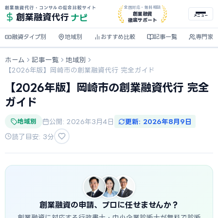
創業融資代行・コンサルの総合比較サイト
全国対応・無料相談
ナビ
創業融資
創業融資
代行
メニュー
徹底サポート
融資タイプ別
地域別
おすすめ比較
記事一覧
専門家
ホーム
記事一覧
地域別
【2026年版】岡崎市の創業融資代行 完全ガイド
【2026年版】岡崎市の創業融資代行 完全
ガイド
地域別
公開: 2026年3月4日
更新: 2026年8月9日
読了目安: 3分
創業融資の申請、プロに任せませんか？
創業融資に対応する行政書士・中小企業診断士が無料で診断