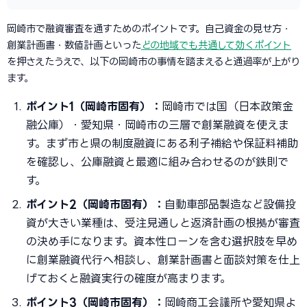
岡崎市で融資審査を通すためのポイントです。自己資金の見せ方・
創業計画書・数値計画といった
どの地域でも共通して効くポイント
を押さえたうえで、以下の岡崎市の事情を踏まえると通過率が上がり
ます。
ポイント1（岡崎市固有）：
岡崎市では国（日本政策金
融公庫）・愛知県・岡崎市の三層で創業融資を使えま
す。まず市と県の制度融資にある利子補給や保証料補助
を確認し、公庫融資と最適に組み合わせるのが鉄則で
す。
ポイント2（岡崎市固有）：
自動車部品製造など設備投
資が大きい業種は、受注見通しと返済計画の根拠が審査
の決め手になります。資本性ローンを含む選択肢を早め
に創業融資代行へ相談し、創業計画書と面談対策を仕上
げておくと融資実行の確度が高まります。
ポイント3（岡崎市固有）：
岡崎商工会議所や愛知県よ