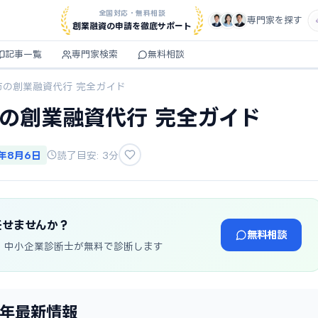
全国対応・無料相談
専門家を探す
創業融資の申請を徹底サポート
記事一覧
専門家検索
無料相談
市の創業融資代行 完全ガイド
市の創業融資代行 完全ガイド
6年8月6日
読了目安: 3分
任せませんか？
無料相談
・中小企業診断士が無料で診断します
6年最新情報