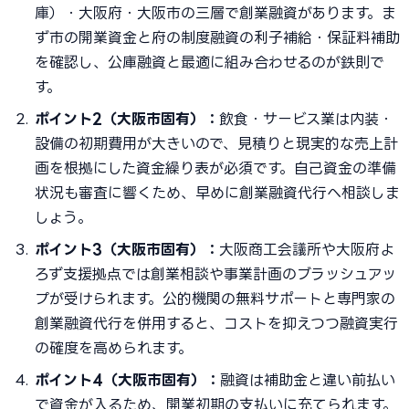
庫）・大阪府・大阪市の三層で創業融資があります。ま
ず市の開業資金と府の制度融資の利子補給・保証料補助
を確認し、公庫融資と最適に組み合わせるのが鉄則で
す。
ポイント2（大阪市固有）：
飲食・サービス業は内装・
設備の初期費用が大きいので、見積りと現実的な売上計
画を根拠にした資金繰り表が必須です。自己資金の準備
状況も審査に響くため、早めに創業融資代行へ相談しま
しょう。
ポイント3（大阪市固有）：
大阪商工会議所や大阪府よ
ろず支援拠点では創業相談や事業計画のブラッシュアッ
プが受けられます。公的機関の無料サポートと専門家の
創業融資代行を併用すると、コストを抑えつつ融資実行
の確度を高められます。
ポイント4（大阪市固有）：
融資は補助金と違い前払い
で資金が入るため、開業初期の支払いに充てられます。