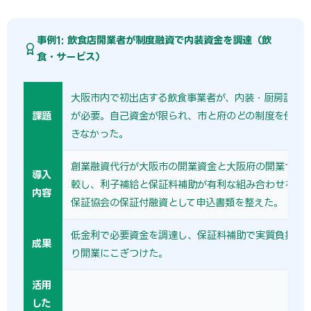
事例1: 飲食店開業者が制度融資で内装資金を調達（飲
食・サービス）
大阪市内で初出店する飲食事業者が、内装・厨房設備で1
課題
が必要。自己資金が限られ、市と府のどの制度を使う
きなかった。
創業融資代行が大阪市の開業資金と大阪府の開業サポ
導入
較し、利子補給と保証料補助が有利な組み合わせを選
内容
保証協会の保証付融資として申込書類を整えた。
低金利で必要資金を調達し、保証料補助で実質負担を
成果
り開業にこぎつけた。
活用
した