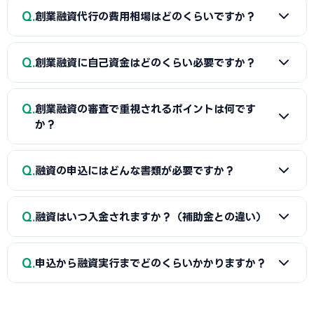
A
日本政策金融公庫の「新規開業資金」、信用保証協会の
Q
創業融資代行の費用相場はどのくらいですか？
保証付融資（大阪市・市区町村の制度融資）、商工会議所推
薦の「マル経融資」などが中心です。実績の浅い創業期で
A
一般的に「着手金（無料〜数万円）＋成功報酬（融資実
も、原則無担保・無保証人で利用できる制度が複数ありま
Q
創業融資に自己資金はどのくらい必要ですか？
行額の2〜5%程度）」の体系が多く、完全成功報酬型の事務
す。詳しくは本記事の各セクションをご覧ください。
所もあります。融資額や難易度で異なるため、契約前に見積
A
制度上の自己資金要件は緩和傾向にありますが、実務で
もりと報酬条件を必ず確認しましょう。当サイトでは大阪市
Q
創業融資の審査で重視されるポイントは何です
は希望融資額の1〜3割程度の自己資金があると審査で有利と
に対応した実績豊富な専門家を無料でご紹介しています。
か？
されます。重要なのは金額だけでなく「コツコツ貯めた履
歴」です。通帳で計画的な資金準備を示せると評価が高まり
A
①自己資金の額と出所、②事業の経験・スキル、③創業
Q
ます。一時的な借入による見せ金は逆効果なので避けましょ
融資の申込にはどんな書類が必要ですか？
計画書の具体性と返済の見通し、の3点が特に重視されます。
う。
大阪市の市場環境や自身の強みを踏まえた、堅実かつ実現可
A
一般的に、創業計画書、資金繰り表、見積書、自己資金
能な計画ほど高く評価されます。創業融資代行はこの作り込
Q
融資はいつ入金されますか？（補助金との違い）
を示す通帳、本人確認書類、（既存事業者は）確定申告書・
みと面談対策を専門的に支援します。
決算書などが必要です。創業融資代行はこれらの書類作成・
A
融資は補助金と違い「前払い」です。審査通過・契約後
整備と不備チェックを代行し、面談で説明すべき要点まで準
Q
申込から融資実行までどのくらいかかりますか？
に資金が一括で口座へ入金されるため、創業・開業時の初期
備します。
費用に充てられます。後払い（精算払い）の補助金と組み合
A
日本政策金融公庫の創業融資は、申込から面談を経て融
わせる場合は、補助金入金までのつなぎ資金として融資を活