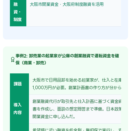
融
大阪市開業資金・大阪府制度融資を活用
資・
制度
事例2: 卸売業の起業家が公庫の創業融資で運転資金を確
保（商業・卸売）
大阪市で日用品卸を始める起業家が、仕入と在庫の運
課題
1,000万円が必要。創業計画書の作り方が分からなか
創業融資代行が取引先と仕入計画に基づく資金繰り表
導入
書を作成し、面談の想定問答まで準備。日本政策金融
内容
開業資金に申し込んだ。
希望額に近い融資を低金利・無担保で実行し、安定し