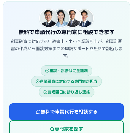
資実行までおおむね3週間〜1.5か月程度が目安です。信用保
用するのが定石です。
証協会・制度融資は金融機関と保証協会の二段階審査のた
め、もう少し時間がかかる場合があります。創業スケジュール
から逆算し、早めに準備を始めることが重要です。
無料で申請代行の専門家に相談できます
創業融資に対応する行政書士・中小企業診断士が、創業計画
書の作成から面談対策までの申請サポートを無料で診断しま
す。
相談・診断は完全無料
創業融資に対応する専門家が担当
最短翌日に折り返し連絡
無料で申請代行を相談する
専門家を探す