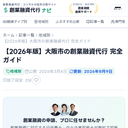
創業融資代行・コンサルの総合比較サイト
全国対応・無料相談
ナビ
創業融資
創業融資
代行
メニュー
徹底サポート
融資タイプ別
地域別
おすすめ比較
記事一覧
専門家
ホーム
記事一覧
地域別
【2026年版】大阪市の創業融資代行 完全ガイド
【2026年版】大阪市の創業融資代行 完全
ガイド
地域別
公開: 2026年3月4日
更新: 2026年8月9日
読了目安: 3分
創業融資の申請、プロに任せませんか？
創業融資に対応する行政書士・中小企業診断士が無料で診断