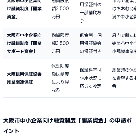
大阪市中小企業向
融資限度
市内で創業予
用保証料の
け融資制度「開業
額3,500
はおおむね創
一部補助あ
資金」
万円
満の中小企業
り
大阪府中小企業向
融資限度
低金利・信
府内で新たに
け融資制度「開業
額3,500
用保証協会
始める中小企
サポート資金」
万円
の保証付き
小規模事業者
保証限度
保証料率は
創業時の保証
大阪信用保証協会
額は制度
信用状況に
を希望する中
創業関連保証
により異
応じて設定
者
なる
大阪市中小企業向け融資制度「開業資金」の申請ポ
イント