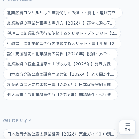
創業融資コンサルとは？申請代行との違い・費用・選び方を...
創業融資の事業計画書の書き方【2026年】審査に通る7...
税理士に創業融資代行を依頼するメリット・デメリット【2...
行政書士に創業融資代行を依頼するメリット・費用相場【2...
認定支援機関と創業融資の関係【2026年】役割・見つけ...
創業融資の審査通過率を上げる方法【2026年】認定支援...
日本政策金融公庫の融資面談対策【2026年】よく聞かれ...
創業融資に必要な書類一覧【2026年】日本政策金融公庫...
個人事業主の創業融資代行【2026年】申請条件・代行費...
GUIDEガイド
目次
日本政策金融公庫の創業融資【2026年完全ガイド】申請...
創業融資の代行をお探しの方
地域・業種から選べる
専門家に無料相談する
お近くの専門家を探す