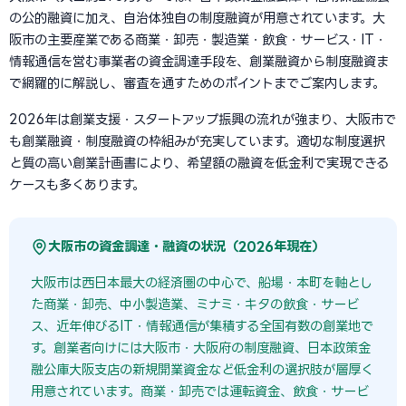
の公的融資に加え、自治体独自の制度融資が用意されています。大
阪市の主要産業である商業・卸売・製造業・飲食・サービス・IT・
情報通信を営む事業者の資金調達手段を、創業融資から制度融資ま
で網羅的に解説し、審査を通すためのポイントまでご案内します。
2026年は創業支援・スタートアップ振興の流れが強まり、大阪市で
も創業融資・制度融資の枠組みが充実しています。適切な制度選択
と質の高い創業計画書により、希望額の融資を低金利で実現できる
ケースも多くあります。
大阪市の資金調達・融資の状況（2026年現在）
大阪市は西日本最大の経済圏の中心で、船場・本町を軸とし
た商業・卸売、中小製造業、ミナミ・キタの飲食・サービ
ス、近年伸びるIT・情報通信が集積する全国有数の創業地で
す。創業者向けには大阪市・大阪府の制度融資、日本政策金
融公庫大阪支店の新規開業資金など低金利の選択肢が層厚く
用意されています。商業・卸売では運転資金、飲食・サービ