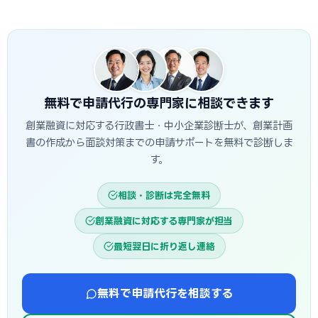
費用に充てられます。後払い（精算払い）の補助金と組み合
A
日本政策金融公庫の創業融資は、申込から面談を経て融
わせる場合は、補助金入金までのつなぎ資金として融資を活
資実行までおおむね3週間〜1.5か月程度が目安です。信用保
用するのが定石です。
証協会・制度融資は金融機関と保証協会の二段階審査のた
め、もう少し時間がかかる場合があります。創業スケジュール
から逆算し、早めに準備を始めることが重要です。
無料で申請代行の専門家に相談できます
創業融資に対応する行政書士・中小企業診断士が、創業計画
書の作成から面談対策までの申請サポートを無料で診断しま
す。
相談・診断は完全無料
創業融資に対応する専門家が担当
最短翌日に折り返し連絡
無料で申請代行を相談する