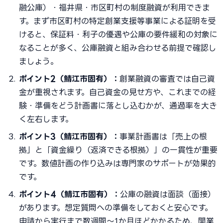
融公庫）・福井県・市区町村の制度融資が利用できま
す。まず市区町村の特定創業支援等事業による証明を受
けると、保証料・利子の優遇や公庫の要件緩和の対象に
なることが多く、公庫融資と組み合わせる前提で確認し
ましょう。
ポイント2（鯖江市固有）：
創業融資の審査では自己資
金が重視されます。自己資金の見せ方や、これまでの経
験・準備をどう計画書に落とし込むかが、通過率を大き
く左右します。
ポイント3（鯖江市固有）：
事業計画書は「売上の根
拠」と「資金繰り（返済できる根拠）」の一貫性が重要
です。数値計画の作り込みは専門家のサポートが効果的
です。
ポイント4（鯖江市固有）：
公庫の融資は面談（面接）
があります。想定質問への準備をしておくと安心です。
申請から実行まで数週間〜1か月ほどかかるため、開業