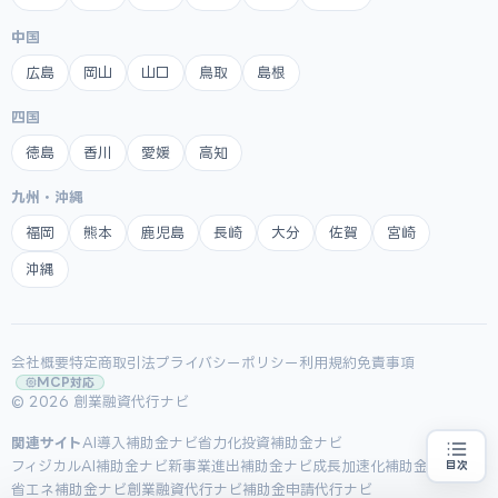
中国
広島
岡山
山口
鳥取
島根
四国
徳島
香川
愛媛
高知
九州・沖縄
福岡
熊本
鹿児島
長崎
大分
佐賀
宮崎
沖縄
会社概要
特定商取引法
プライバシーポリシー
利用規約
免責事項
MCP対応
© 2026 創業融資代行ナビ
関連サイト
AI導入補助金ナビ
省力化投資補助金ナビ
フィジカルAI補助金ナビ
新事業進出補助金ナビ
成長加速化補助金ナビ
目次
創業融資の代行をお探しの方
地域・業種から選べる
省エネ補助金ナビ
創業融資代行ナビ
補助金申請代行ナビ
専門家に無料相談する
お近くの専門家を探す