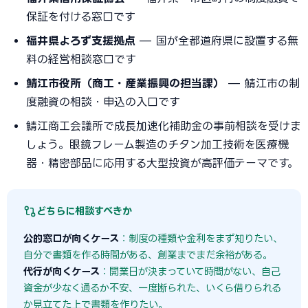
保証を付ける窓口です
福井県よろず支援拠点
— 国が全都道府県に設置する無
料の経営相談窓口です
鯖江市役所（商工・産業振興の担当課）
— 鯖江市の制
度融資の相談・申込の入口です
鯖江商工会議所で成長加速化補助金の事前相談を受けま
しょう。眼鏡フレーム製造のチタン加工技術を医療機
器・精密部品に応用する大型投資が高評価テーマです。
どちらに相談すべきか
公的窓口が向くケース
：制度の種類や金利をまず知りたい、
自分で書類を作る時間がある、創業までまだ余裕がある。
代行が向くケース
：開業日が決まっていて時間がない、自己
資金が少なく通るか不安、一度断られた、いくら借りられる
か見立てた上で書類を作りたい。