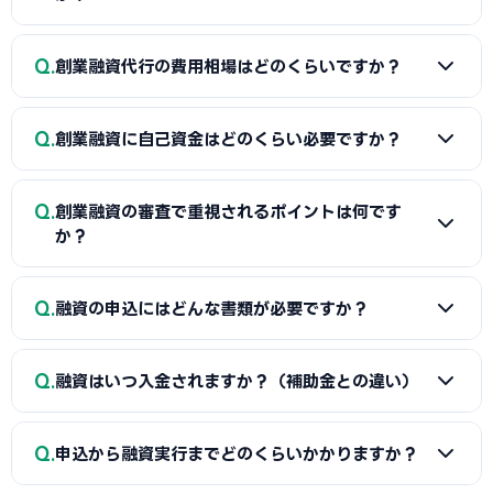
A
日本政策金融公庫の「新規開業資金」、信用保証協会の
Q
創業融資代行の費用相場はどのくらいですか？
保証付融資（鯖江市・市区町村の制度融資）、商工会議所推
薦の「マル経融資」などが中心です。実績の浅い創業期で
A
一般的に「着手金（無料〜数万円）＋成功報酬（融資実
も、原則無担保・無保証人で利用できる制度が複数ありま
Q
創業融資に自己資金はどのくらい必要ですか？
行額の2〜5%程度）」の体系が多く、完全成功報酬型の事務
す。詳しくは本記事の各セクションをご覧ください。
所もあります。融資額や難易度で異なるため、契約前に見積
A
制度上の自己資金要件は緩和傾向にありますが、実務で
もりと報酬条件を必ず確認しましょう。当サイトでは鯖江市
Q
創業融資の審査で重視されるポイントは何です
は希望融資額の1〜3割程度の自己資金があると審査で有利と
に対応した実績豊富な専門家を無料でご紹介しています。
か？
されます。重要なのは金額だけでなく「コツコツ貯めた履
歴」です。通帳で計画的な資金準備を示せると評価が高まり
A
①自己資金の額と出所、②事業の経験・スキル、③創業
Q
ます。一時的な借入による見せ金は逆効果なので避けましょ
融資の申込にはどんな書類が必要ですか？
計画書の具体性と返済の見通し、の3点が特に重視されます。
う。
鯖江市の市場環境や自身の強みを踏まえた、堅実かつ実現可
A
一般的に、創業計画書、資金繰り表、見積書、自己資金
能な計画ほど高く評価されます。創業融資代行はこの作り込
Q
融資はいつ入金されますか？（補助金との違い）
を示す通帳、本人確認書類、（既存事業者は）確定申告書・
みと面談対策を専門的に支援します。
決算書などが必要です。創業融資代行はこれらの書類作成・
A
融資は補助金と違い「前払い」です。審査通過・契約後
整備と不備チェックを代行し、面談で説明すべき要点まで準
Q
申込から融資実行までどのくらいかかりますか？
に資金が一括で口座へ入金されるため、創業・開業時の初期
備します。