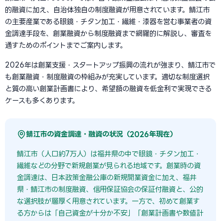
的融資に加え、自治体独自の制度融資が用意されています。鯖江市
の主要産業である眼鏡・チタン加工・繊維・漆器を営む事業者の資
金調達手段を、創業融資から制度融資まで網羅的に解説し、審査を
通すためのポイントまでご案内します。
2026年は創業支援・スタートアップ振興の流れが強まり、鯖江市で
も創業融資・制度融資の枠組みが充実しています。適切な制度選択
と質の高い創業計画書により、希望額の融資を低金利で実現できる
ケースも多くあります。
鯖江市の資金調達・融資の状況（2026年現在）
鯖江市（人口約7万人）は福井県の中で眼鏡・チタン加工・
繊維などの分野で新規創業が見られる地域です。創業時の資
金調達は、日本政策金融公庫の新規開業資金に加え、福井
県・鯖江市の制度融資、信用保証協会の保証付融資と、公的
な選択肢が層厚く用意されています。一方で、初めて創業す
る方からは「自己資金が十分か不安」「創業計画書や数値計