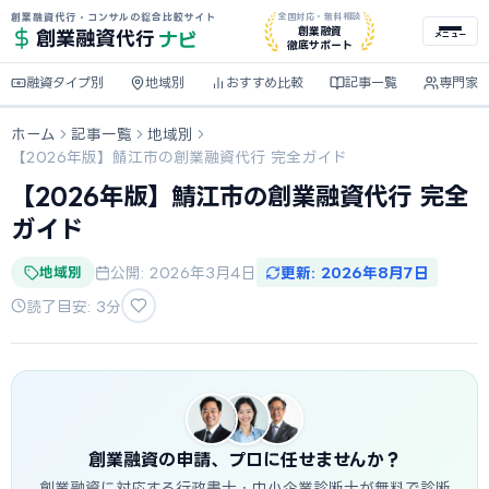
創業融資代行・コンサルの総合比較サイト
全国対応・無料相談
ナビ
創業融資
創業融資
代行
メニュー
徹底サポート
融資タイプ別
地域別
おすすめ比較
記事一覧
専門家
ホーム
記事一覧
地域別
【2026年版】鯖江市の創業融資代行 完全ガイド
【2026年版】鯖江市の創業融資代行 完全
ガイド
地域別
公開: 2026年3月4日
更新: 2026年8月7日
読了目安: 3分
創業融資の申請、プロに任せませんか？
創業融資に対応する行政書士・中小企業診断士が無料で診断