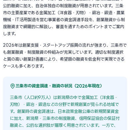
公的融資に加え、自治体独自の制度融資が用意されています。三条
市の主要産業である金属加工（洋食器・刃物）・鍛冶・鍛造・農業
機械・IT活用製造を営む事業者の資金調達手段を、創業融資から制
度融資まで網羅的に解説し、審査を通すためのポイントまでご案内
します。
2026年は創業支援・スタートアップ振興の流れが強まり、三条市で
も創業融資・制度融資の枠組みが充実しています。適切な制度選択
と質の高い創業計画書により、希望額の融資を低金利で実現できる
ケースも多くあります。
三条市の資金調達・融資の状況（2026年現在）
三条市（人口約9万人）は新潟県の中で金属加工（洋食器・
刃物）・鍛冶・鍛造などの分野で新規創業が見られる地域で
す。創業時の資金調達は、日本政策金融公庫の新規開業資金
に加え、新潟県・三条市の制度融資、信用保証協会の保証付
融資と、公的な選択肢が層厚く用意されています。一方で、