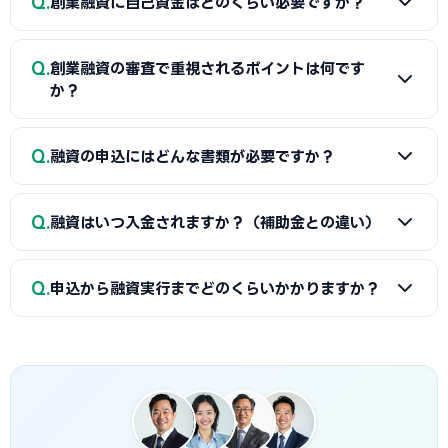
Q
創業融資に自己資金はどのくらい必要ですか？
行額の2〜5%程度）」の体系が多く、完全成功報酬型の事務
す。詳しくは本記事の各セクションをご覧ください。
所もあります。融資額や難易度で異なるため、契約前に見積
A
制度上の自己資金要件は緩和傾向にありますが、実務で
もりと報酬条件を必ず確認しましょう。当サイトでは三条市
Q
創業融資の審査で重視されるポイントは何です
は希望融資額の1〜3割程度の自己資金があると審査で有利と
に対応した実績豊富な専門家を無料でご紹介しています。
か？
されます。重要なのは金額だけでなく「コツコツ貯めた履
歴」です。通帳で計画的な資金準備を示せると評価が高まり
A
①自己資金の額と出所、②事業の経験・スキル、③創業
Q
ます。一時的な借入による見せ金は逆効果なので避けましょ
融資の申込にはどんな書類が必要ですか？
計画書の具体性と返済の見通し、の3点が特に重視されます。
う。
三条市の市場環境や自身の強みを踏まえた、堅実かつ実現可
A
一般的に、創業計画書、資金繰り表、見積書、自己資金
能な計画ほど高く評価されます。創業融資代行はこの作り込
Q
融資はいつ入金されますか？（補助金との違い）
を示す通帳、本人確認書類、（既存事業者は）確定申告書・
みと面談対策を専門的に支援します。
決算書などが必要です。創業融資代行はこれらの書類作成・
A
融資は補助金と違い「前払い」です。審査通過・契約後
整備と不備チェックを代行し、面談で説明すべき要点まで準
Q
申込から融資実行までどのくらいかかりますか？
に資金が一括で口座へ入金されるため、創業・開業時の初期
備します。
費用に充てられます。後払い（精算払い）の補助金と組み合
A
日本政策金融公庫の創業融資は、申込から面談を経て融
わせる場合は、補助金入金までのつなぎ資金として融資を活
資実行までおおむね3週間〜1.5か月程度が目安です。信用保
用するのが定石です。
証協会・制度融資は金融機関と保証協会の二段階審査のた
め、もう少し時間がかかる場合があります。創業スケジュール
から逆算し、早めに準備を始めることが重要です。