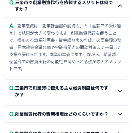
Q
三条市で創業融資代行を依頼するメリットは何で
すか？
A
創業融資は「創業計画書の説得力」と「面談での受け答
え」で結果が大きく変わります。創業融資代行を使うこと
で、根拠ある事業計画書・資金繰り表の作成、必要書類の整
備、日本政策金融公庫や金融機関との面談対策まで一貫して
支援を受けられます。本業の準備に集中しながら、希望額・
低金利での融資実行の可能性を高められる点が最大のメリッ
トです。
Q
三条市で創業時に使える主な融資制度は何です
か？
A
日本政策金融公庫の「新規開業資金」、信用保証協会の
Q
創業融資代行の費用相場はどのくらいですか？
保証付融資（三条市・市区町村の制度融資）、商工会議所推
薦の「マル経融資」などが中心です。実績の浅い創業期で
A
一般的に「着手金（無料〜数万円）＋成功報酬（融資実
も、原則無担保・無保証人で利用できる制度が複数ありま