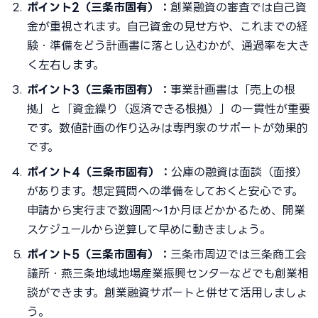
ポイント2（三条市固有）：
創業融資の審査では自己資
金が重視されます。自己資金の見せ方や、これまでの経
験・準備をどう計画書に落とし込むかが、通過率を大き
く左右します。
ポイント3（三条市固有）：
事業計画書は「売上の根
拠」と「資金繰り（返済できる根拠）」の一貫性が重要
です。数値計画の作り込みは専門家のサポートが効果的
です。
ポイント4（三条市固有）：
公庫の融資は面談（面接）
があります。想定質問への準備をしておくと安心です。
申請から実行まで数週間〜1か月ほどかかるため、開業
スケジュールから逆算して早めに動きましょう。
ポイント5（三条市固有）：
三条市周辺では三条商工会
議所・燕三条地域地場産業振興センターなどでも創業相
談ができます。創業融資サポートと併せて活用しましょ
う。