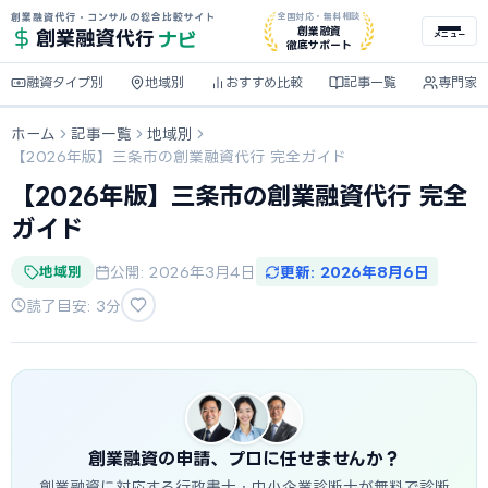
創業融資代行・コンサルの総合比較サイト
全国対応・無料相談
ナビ
創業融資
創業融資
代行
メニュー
徹底サポート
融資タイプ別
地域別
おすすめ比較
記事一覧
専門家
ホーム
記事一覧
地域別
【2026年版】三条市の創業融資代行 完全ガイド
【2026年版】三条市の創業融資代行 完全
ガイド
地域別
公開: 2026年3月4日
更新: 2026年8月6日
読了目安: 3分
創業融資の申請、プロに任せませんか？
創業融資に対応する行政書士・中小企業診断士が無料で診断