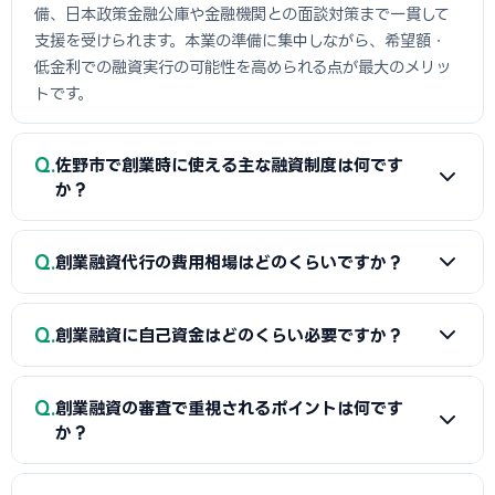
備、日本政策金融公庫や金融機関との面談対策まで一貫して
支援を受けられます。本業の準備に集中しながら、希望額・
低金利での融資実行の可能性を高められる点が最大のメリッ
トです。
Q
佐野市で創業時に使える主な融資制度は何です
か？
A
日本政策金融公庫の「新規開業資金」、信用保証協会の
Q
創業融資代行の費用相場はどのくらいですか？
保証付融資（佐野市・市区町村の制度融資）、商工会議所推
薦の「マル経融資」などが中心です。実績の浅い創業期で
A
一般的に「着手金（無料〜数万円）＋成功報酬（融資実
も、原則無担保・無保証人で利用できる制度が複数ありま
Q
創業融資に自己資金はどのくらい必要ですか？
行額の2〜5%程度）」の体系が多く、完全成功報酬型の事務
す。詳しくは本記事の各セクションをご覧ください。
所もあります。融資額や難易度で異なるため、契約前に見積
A
制度上の自己資金要件は緩和傾向にありますが、実務で
もりと報酬条件を必ず確認しましょう。当サイトでは佐野市
Q
創業融資の審査で重視されるポイントは何です
は希望融資額の1〜3割程度の自己資金があると審査で有利と
に対応した実績豊富な専門家を無料でご紹介しています。
か？
されます。重要なのは金額だけでなく「コツコツ貯めた履
歴」です。通帳で計画的な資金準備を示せると評価が高まり
A
①自己資金の額と出所、②事業の経験・スキル、③創業