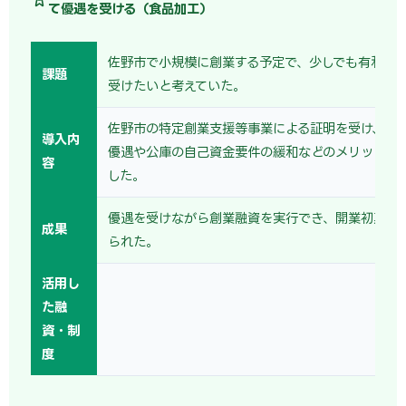
て優遇を受ける（食品加工）
佐野市で小規模に創業する予定で、少しでも有利な
課題
受けたいと考えていた。
佐野市の特定創業支援等事業による証明を受け、保
導入内
優遇や公庫の自己資金要件の緩和などのメリットを
容
した。
優遇を受けながら創業融資を実行でき、開業初期の
成果
られた。
活用し
た融
資・制
度