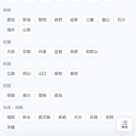
中部
愛知
新潟
静岡
長野
岐阜
三重
富山
石川
福井
山梨
近畿
大阪
京都
兵庫
滋賀
奈良
和歌山
中国
広島
岡山
山口
鳥取
島根
四国
徳島
香川
愛媛
高知
九州・沖縄
福岡
熊本
鹿児島
長崎
大分
佐賀
宮崎
沖縄
目次
創業融資の代行をお探しの方
地域・業種から選べる
専門家に無料相談する
お近くの専門家を探す