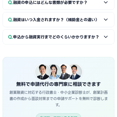
Q
ます。一時的な借入による見せ金は逆効果なので避けましょ
融資の申込にはどんな書類が必要ですか？
計画書の具体性と返済の見通し、の3点が特に重視されます。
う。
佐野市の市場環境や自身の強みを踏まえた、堅実かつ実現可
A
一般的に、創業計画書、資金繰り表、見積書、自己資金
能な計画ほど高く評価されます。創業融資代行はこの作り込
Q
融資はいつ入金されますか？（補助金との違い）
を示す通帳、本人確認書類、（既存事業者は）確定申告書・
みと面談対策を専門的に支援します。
決算書などが必要です。創業融資代行はこれらの書類作成・
A
融資は補助金と違い「前払い」です。審査通過・契約後
整備と不備チェックを代行し、面談で説明すべき要点まで準
Q
申込から融資実行までどのくらいかかりますか？
に資金が一括で口座へ入金されるため、創業・開業時の初期
備します。
費用に充てられます。後払い（精算払い）の補助金と組み合
A
日本政策金融公庫の創業融資は、申込から面談を経て融
わせる場合は、補助金入金までのつなぎ資金として融資を活
資実行までおおむね3週間〜1.5か月程度が目安です。信用保
用するのが定石です。
証協会・制度融資は金融機関と保証協会の二段階審査のた
め、もう少し時間がかかる場合があります。創業スケジュール
から逆算し、早めに準備を始めることが重要です。
無料で申請代行の専門家に相談できます
創業融資に対応する行政書士・中小企業診断士が、創業計画
書の作成から面談対策までの申請サポートを無料で診断しま
す。