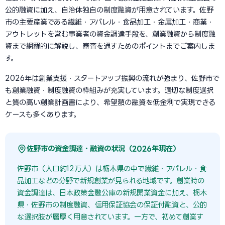
公的融資に加え、自治体独自の制度融資が用意されています。佐野
市の主要産業である繊維・アパレル・食品加工・金属加工・商業・
アウトレットを営む事業者の資金調達手段を、創業融資から制度融
資まで網羅的に解説し、審査を通すためのポイントまでご案内しま
す。
2026年は創業支援・スタートアップ振興の流れが強まり、佐野市で
も創業融資・制度融資の枠組みが充実しています。適切な制度選択
と質の高い創業計画書により、希望額の融資を低金利で実現できる
ケースも多くあります。
佐野市の資金調達・融資の状況（2026年現在）
佐野市（人口約12万人）は栃木県の中で繊維・アパレル・食
品加工などの分野で新規創業が見られる地域です。創業時の
資金調達は、日本政策金融公庫の新規開業資金に加え、栃木
県・佐野市の制度融資、信用保証協会の保証付融資と、公的
な選択肢が層厚く用意されています。一方で、初めて創業す