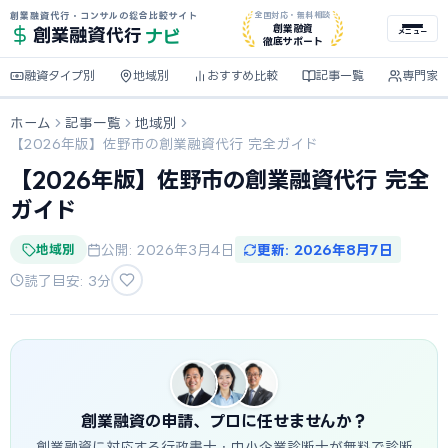
創業融資代行・コンサルの総合比較サイト
全国対応・無料相談
ナビ
創業融資
創業融資
代行
メニュー
徹底サポート
融資タイプ別
地域別
おすすめ比較
記事一覧
専門家
ホーム
記事一覧
地域別
【2026年版】佐野市の創業融資代行 完全ガイド
【2026年版】佐野市の創業融資代行 完全
ガイド
地域別
公開: 2026年3月4日
更新: 2026年8月7日
読了目安: 3分
創業融資の申請、プロに任せませんか？
創業融資に対応する行政書士・中小企業診断士が無料で診断