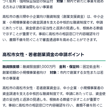
づく低利・信用保証協会の保証付
対象：
県内で新たに事業を始め
る方および創業後間もない事業者
高松市の香川県中小企業向け融資制度（創業支援資金）は、中小企
業・小規模事業者の資金調達を支える中核的な融資制度です。申請
にあたっては、資金使途の妥当性と返済の見通しを、根拠ある数値
で示すことが重要です。事前に高松市の相談窓口で内容確認を行
い、書類不備を防ぐことで審査通過率を高めることができます。
高松市女性・若者創業資金の申請ポイント
融資限度額：
融資限度額1,000万円
金利・保証料：
固定低金利・
創業初期の小規模事業者向け
対象：
市内で創業する女性または若
年の事業者
高松市の高松市女性・若者創業資金は、中小企業・小規模事業者の
資金調達を支える中核的な融資制度です。申請にあたっては、資金使
途の妥当性と返済の見通しを、根拠ある数値で示すことが重要で
す。事前に高松市の相談窓口で内容確認を行い、書類不備を防ぐこ