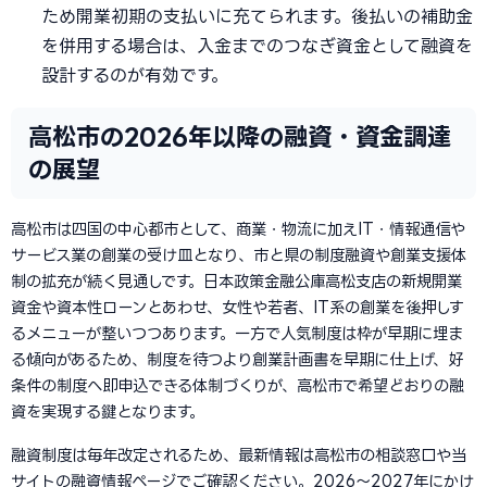
ため開業初期の支払いに充てられます。後払いの補助金
を併用する場合は、入金までのつなぎ資金として融資を
設計するのが有効です。
高松市の2026年以降の融資・資金調達
の展望
高松市は四国の中心都市として、商業・物流に加えIT・情報通信や
サービス業の創業の受け皿となり、市と県の制度融資や創業支援体
制の拡充が続く見通しです。日本政策金融公庫高松支店の新規開業
資金や資本性ローンとあわせ、女性や若者、IT系の創業を後押しす
るメニューが整いつつあります。一方で人気制度は枠が早期に埋ま
る傾向があるため、制度を待つより創業計画書を早期に仕上げ、好
条件の制度へ即申込できる体制づくりが、高松市で希望どおりの融
資を実現する鍵となります。
融資制度は毎年改定されるため、最新情報は高松市の相談窓口や当
サイトの融資情報ページでご確認ください。2026〜2027年にかけ