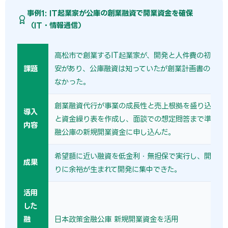
事例1: IT起業家が公庫の創業融資で開業資金を確保
（IT・情報通信）
高松市で創業するIT起業家が、開発と人件費の初期資
課題
安があり、公庫融資は知っていたが創業計画書の作り
なかった。
創業融資代行が事業の成長性と売上根拠を盛り込んだ
導入
と資金繰り表を作成し、面談での想定問答まで準備。
内容
融公庫の新規開業資金に申し込んだ。
希望額に近い融資を低金利・無担保で実行し、開業初
成果
りに余裕が生まれて開発に集中できた。
活用
した
融
日本政策金融公庫 新規開業資金を活用