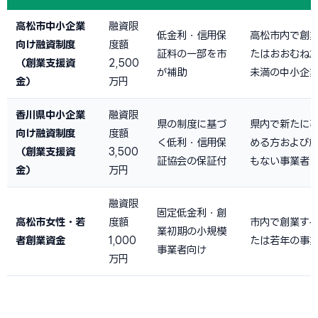
高松市中小企業
融資限
低金利・信用保
高松市内で創
向け融資制度
度額
証料の一部を市
たはおおむね創
（創業支援資
2,500
が補助
未満の中小企
金）
万円
香川県中小企業
融資限
県の制度に基づ
県内で新たに
向け融資制度
度額
く低利・信用保
める方および
（創業支援資
3,500
証協会の保証付
もない事業者
金）
万円
融資限
固定低金利・創
高松市女性・若
度額
市内で創業す
業初期の小規模
者創業資金
1,000
たは若年の事
事業者向け
万円