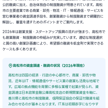
公的融資に加え、自治体独自の制度融資が用意されています。高松
市の主要産業である商業・卸売・物流・IT・情報通信・サービスを
営む事業者の資金調達手段を、創業融資から制度融資まで網羅的に
解説し、審査を通すためのポイントまでご案内します。
2026年は創業支援・スタートアップ振興の流れが強まり、高松市で
も創業融資・制度融資の枠組みが充実しています。適切な制度選択
と質の高い創業計画書により、希望額の融資を低金利で実現できる
ケースも多くあります。
高松市の資金調達・融資の状況（2026年現在）
高松市は四国の経済・行政の中心都市で、商業・卸売や物
流、近年はIT・情報通信やサービス業の創業も活発な地域で
す。広域の拠点機能を背景に多様な業種で起業が見られ、資
金調達は日本政策金融公庫高松支店の新規開業資金を軸に、
香川県と高松市の制度融資、信用保証協会の保証付融資を組
み合わせるのが基本となります。IT系は初期赤字になりやす