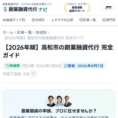
創業融資代行・コンサルの総合比較サイト
全国対応・無料相談
ナビ
創業融資
創業融資
代行
メニュー
徹底サポート
融資タイプ別
地域別
おすすめ比較
記事一覧
専門家
ホーム
記事一覧
地域別
【2026年版】高松市の創業融資代行 完全ガイド
【2026年版】高松市の創業融資代行 完全
ガイド
地域別
公開: 2026年3月4日
更新: 2026年8月7日
読了目安: 3分
創業融資の申請、プロに任せませんか？
創業融資に対応する行政書士・中小企業診断士が無料で診断