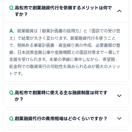
Q
高松市で創業融資代行を依頼するメリットは何で
すか？
A
創業融資は「創業計画書の説得力」と「面談での受け答
え」で結果が大きく変わります。創業融資代行を使うこと
で、根拠ある事業計画書・資金繰り表の作成、必要書類の整
備、日本政策金融公庫や金融機関との面談対策まで一貫して
支援を受けられます。本業の準備に集中しながら、希望額・
低金利での融資実行の可能性を高められる点が最大のメリッ
トです。
Q
高松市で創業時に使える主な融資制度は何です
か？
A
日本政策金融公庫の「新規開業資金」、信用保証協会の
Q
創業融資代行の費用相場はどのくらいですか？
保証付融資（高松市・市区町村の制度融資）、商工会議所推
薦の「マル経融資」などが中心です。実績の浅い創業期で