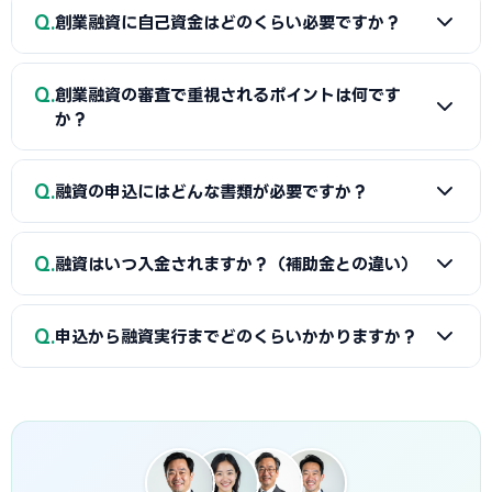
A
一般的に「着手金（無料〜数万円）＋成功報酬（融資実
も、原則無担保・無保証人で利用できる制度が複数ありま
Q
創業融資に自己資金はどのくらい必要ですか？
行額の2〜5%程度）」の体系が多く、完全成功報酬型の事務
す。詳しくは本記事の各セクションをご覧ください。
所もあります。融資額や難易度で異なるため、契約前に見積
A
制度上の自己資金要件は緩和傾向にありますが、実務で
もりと報酬条件を必ず確認しましょう。当サイトでは高松市
Q
創業融資の審査で重視されるポイントは何です
は希望融資額の1〜3割程度の自己資金があると審査で有利と
に対応した実績豊富な専門家を無料でご紹介しています。
か？
されます。重要なのは金額だけでなく「コツコツ貯めた履
歴」です。通帳で計画的な資金準備を示せると評価が高まり
A
①自己資金の額と出所、②事業の経験・スキル、③創業
Q
ます。一時的な借入による見せ金は逆効果なので避けましょ
融資の申込にはどんな書類が必要ですか？
計画書の具体性と返済の見通し、の3点が特に重視されます。
う。
高松市の市場環境や自身の強みを踏まえた、堅実かつ実現可
A
一般的に、創業計画書、資金繰り表、見積書、自己資金
能な計画ほど高く評価されます。創業融資代行はこの作り込
Q
融資はいつ入金されますか？（補助金との違い）
を示す通帳、本人確認書類、（既存事業者は）確定申告書・
みと面談対策を専門的に支援します。
決算書などが必要です。創業融資代行はこれらの書類作成・
A
融資は補助金と違い「前払い」です。審査通過・契約後
整備と不備チェックを代行し、面談で説明すべき要点まで準
Q
申込から融資実行までどのくらいかかりますか？
に資金が一括で口座へ入金されるため、創業・開業時の初期
備します。
費用に充てられます。後払い（精算払い）の補助金と組み合
A
日本政策金融公庫の創業融資は、申込から面談を経て融
わせる場合は、補助金入金までのつなぎ資金として融資を活
資実行までおおむね3週間〜1.5か月程度が目安です。信用保
用するのが定石です。
証協会・制度融資は金融機関と保証協会の二段階審査のた
め、もう少し時間がかかる場合があります。創業スケジュール