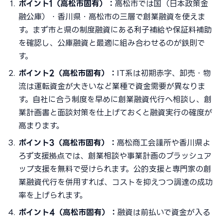
ポイント1（高松市固有）：
高松市では国（日本政策金
融公庫）・香川県・高松市の三層で創業融資を使えま
す。まず市と県の制度融資にある利子補給や保証料補助
を確認し、公庫融資と最適に組み合わせるのが鉄則で
す。
ポイント2（高松市固有）：
IT系は初期赤字、卸売・物
流は運転資金が大きいなど業種で資金需要が異なりま
す。自社に合う制度を早めに創業融資代行へ相談し、創
業計画書と面談対策を仕上げておくと融資実行の確度が
高まります。
ポイント3（高松市固有）：
高松商工会議所や香川県よ
ろず支援拠点では、創業相談や事業計画のブラッシュア
ップ支援を無料で受けられます。公的支援と専門家の創
業融資代行を併用すれば、コストを抑えつつ調達の成功
率を上げられます。
ポイント4（高松市固有）：
融資は前払いで資金が入る