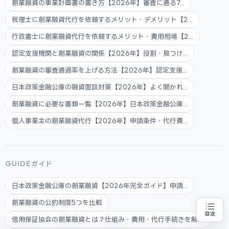
創業融資の事業計画書の書き方【2026年】審査に通る7...
税理士に創業融資代行を依頼するメリット・デメリット【2...
行政書士に創業融資代行を依頼するメリット・費用相場【2...
認定支援機関と創業融資の関係【2026年】役割・見つけ...
創業融資の審査通過率を上げる方法【2026年】認定支援...
日本政策金融公庫の融資面談対策【2026年】よく聞かれ...
創業融資に必要な書類一覧【2026年】日本政策金融公庫...
個人事業主の創業融資代行【2026年】申請条件・代行費...
GUIDEガイド
日本政策金融公庫の創業融資【2026年完全ガイド】申請...
創業融資の公的制度5つを比較
目次
信用保証協会の創業融資とは？仕組み・費用・代行手続きを解説
創業融資の代行をお探しの方
地域・業種から選べる
専門家に無料相談する
お近くの専門家を探す