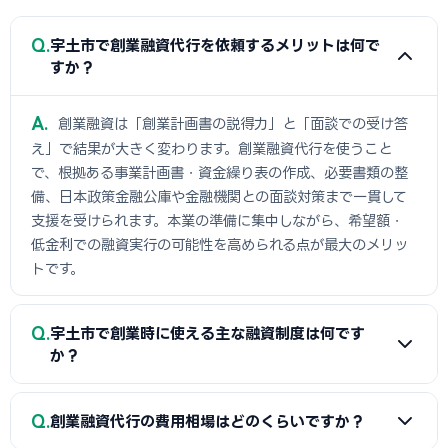
Q
宇土市で創業融資代行を依頼するメリットは何で
すか？
A
創業融資は「創業計画書の説得力」と「面談での受け答
え」で結果が大きく変わります。創業融資代行を使うこと
で、根拠ある事業計画書・資金繰り表の作成、必要書類の整
備、日本政策金融公庫や金融機関との面談対策まで一貫して
支援を受けられます。本業の準備に集中しながら、希望額・
低金利での融資実行の可能性を高められる点が最大のメリッ
トです。
Q
宇土市で創業時に使える主な融資制度は何です
か？
A
日本政策金融公庫の「新規開業資金」、信用保証協会の
Q
創業融資代行の費用相場はどのくらいですか？
保証付融資（宇土市・市区町村の制度融資）、商工会議所推