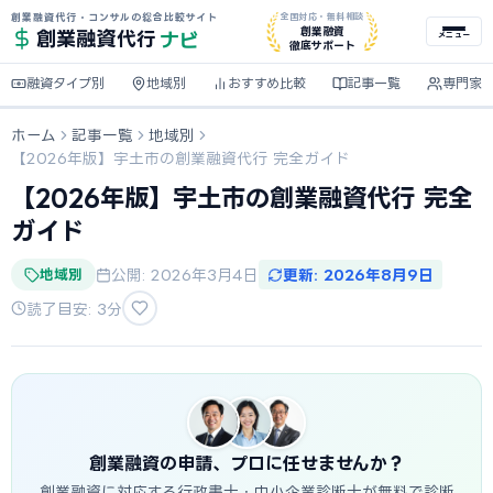
創業融資代行・コンサルの総合比較サイト
全国対応・無料相談
ナビ
創業融資
創業融資
代行
メニュー
徹底サポート
融資タイプ別
地域別
おすすめ比較
記事一覧
専門家
ホーム
記事一覧
地域別
【2026年版】宇土市の創業融資代行 完全ガイド
【2026年版】宇土市の創業融資代行 完全
ガイド
地域別
公開: 2026年3月4日
更新: 2026年8月9日
読了目安: 3分
創業融資の申請、プロに任せませんか？
創業融資に対応する行政書士・中小企業診断士が無料で診断