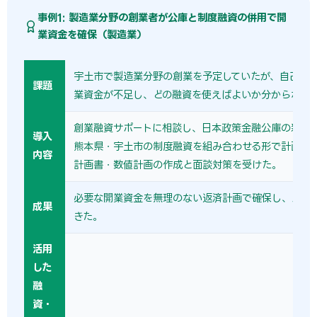
事例1: 製造業分野の創業者が公庫と制度融資の併用で開
業資金を確保（製造業）
宇土市で製造業分野の創業を予定していたが、自己資
課題
業資金が不足し、どの融資を使えばよいか分からなか
創業融資サポートに相談し、日本政策金融公庫の新規
導入
熊本県・宇土市の制度融資を組み合わせる形で計画を
内容
計画書・数値計画の作成と面談対策を受けた。
必要な開業資金を無理のない返済計画で確保し、スム
成果
きた。
活用
した
融
資・