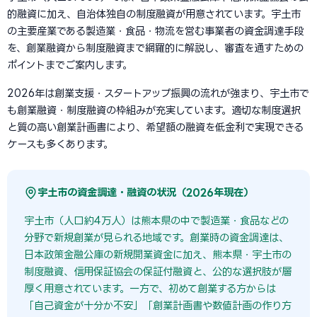
的融資に加え、自治体独自の制度融資が用意されています。宇土市
の主要産業である製造業・食品・物流を営む事業者の資金調達手段
を、創業融資から制度融資まで網羅的に解説し、審査を通すための
ポイントまでご案内します。
2026年は創業支援・スタートアップ振興の流れが強まり、宇土市で
も創業融資・制度融資の枠組みが充実しています。適切な制度選択
と質の高い創業計画書により、希望額の融資を低金利で実現できる
ケースも多くあります。
宇土市の資金調達・融資の状況（2026年現在）
宇土市（人口約4万人）は熊本県の中で製造業・食品などの
分野で新規創業が見られる地域です。創業時の資金調達は、
日本政策金融公庫の新規開業資金に加え、熊本県・宇土市の
制度融資、信用保証協会の保証付融資と、公的な選択肢が層
厚く用意されています。一方で、初めて創業する方からは
「自己資金が十分か不安」「創業計画書や数値計画の作り方