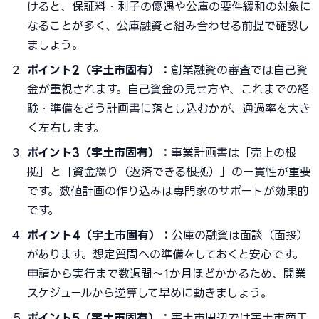
けると、保証料・利子の優遇や公庫の要件緩和の対象に
なることが多く、公庫融資と組み合わせる前提で確認し
ましょう。
ポイント2（宇土市固有）：
創業融資の審査では自己資
金が重視されます。自己資金の見せ方や、これまでの経
験・準備をどう計画書に落とし込むかが、通過率を大き
く左右します。
ポイント3（宇土市固有）：
事業計画書は「売上の根
拠」と「資金繰り（返済できる根拠）」の一貫性が重要
です。数値計画の作り込みは専門家のサポートが効果的
です。
ポイント4（宇土市固有）：
公庫の融資は面談（面接）
があります。想定質問への準備をしておくと安心です。
申請から実行まで数週間〜1か月ほどかかるため、開業
スケジュールから逆算して早めに動きましょう。
ポイント5（宇土市固有）：
宇土市周辺では宇土市商工