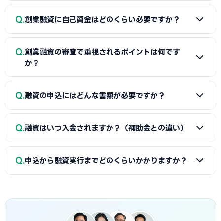
薦の「マル経融資」などが中心です。実績の浅い創業期で
A
一般的に「着手金（無料〜数万円）＋成功報酬（融資実
も、原則無担保・無保証人で利用できる制度が複数ありま
Q
創業融資に自己資金はどのくらい必要ですか？
行額の2〜5%程度）」の体系が多く、完全成功報酬型の事務
す。詳しくは本記事の各セクションをご覧ください。
所もあります。融資額や難易度で異なるため、契約前に見積
A
制度上の自己資金要件は緩和傾向にありますが、実務で
もりと報酬条件を必ず確認しましょう。当サイトでは宇土市
Q
創業融資の審査で重視されるポイントは何です
は希望融資額の1〜3割程度の自己資金があると審査で有利と
に対応した実績豊富な専門家を無料でご紹介しています。
か？
されます。重要なのは金額だけでなく「コツコツ貯めた履
歴」です。通帳で計画的な資金準備を示せると評価が高まり
A
①自己資金の額と出所、②事業の経験・スキル、③創業
Q
ます。一時的な借入による見せ金は逆効果なので避けましょ
融資の申込にはどんな書類が必要ですか？
計画書の具体性と返済の見通し、の3点が特に重視されます。
う。
宇土市の市場環境や自身の強みを踏まえた、堅実かつ実現可
A
一般的に、創業計画書、資金繰り表、見積書、自己資金
能な計画ほど高く評価されます。創業融資代行はこの作り込
Q
融資はいつ入金されますか？（補助金との違い）
を示す通帳、本人確認書類、（既存事業者は）確定申告書・
みと面談対策を専門的に支援します。
決算書などが必要です。創業融資代行はこれらの書類作成・
A
融資は補助金と違い「前払い」です。審査通過・契約後
整備と不備チェックを代行し、面談で説明すべき要点まで準
Q
申込から融資実行までどのくらいかかりますか？
に資金が一括で口座へ入金されるため、創業・開業時の初期
備します。
費用に充てられます。後払い（精算払い）の補助金と組み合
A
日本政策金融公庫の創業融資は、申込から面談を経て融
わせる場合は、補助金入金までのつなぎ資金として融資を活
資実行までおおむね3週間〜1.5か月程度が目安です。信用保
用するのが定石です。
証協会・制度融資は金融機関と保証協会の二段階審査のた