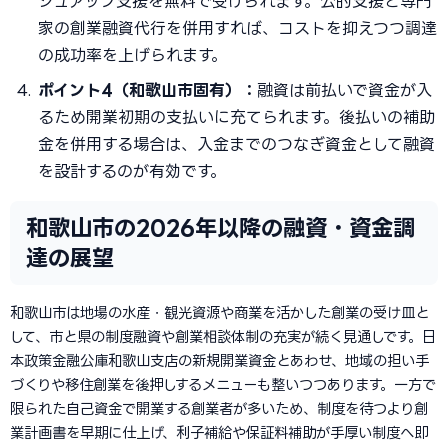
シュアップ支援を無料で受けられます。公的支援と専門
家の創業融資代行を併用すれば、コストを抑えつつ調達
の成功率を上げられます。
ポイント4（和歌山市固有）：
融資は前払いで資金が入
るため開業初期の支払いに充てられます。後払いの補助
金を併用する場合は、入金までのつなぎ資金として融資
を設計するのが有効です。
和歌山市の2026年以降の融資・資金調
達の展望
和歌山市は地場の水産・観光資源や商業を活かした創業の受け皿と
して、市と県の制度融資や創業相談体制の充実が続く見通しです。日
本政策金融公庫和歌山支店の新規開業資金とあわせ、地域の担い手
づくりや移住創業を後押しするメニューも整いつつあります。一方で
限られた自己資金で開業する創業者が多いため、制度を待つより創
業計画書を早期に仕上げ、利子補給や保証料補助が手厚い制度へ即