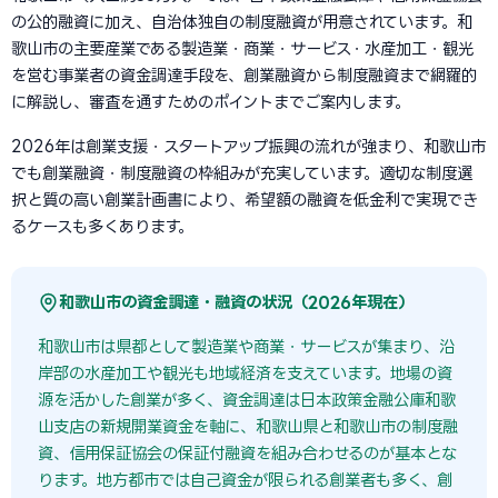
の公的融資に加え、自治体独自の制度融資が用意されています。和
歌山市の主要産業である製造業・商業・サービス・水産加工・観光
を営む事業者の資金調達手段を、創業融資から制度融資まで網羅的
に解説し、審査を通すためのポイントまでご案内します。
2026年は創業支援・スタートアップ振興の流れが強まり、和歌山市
でも創業融資・制度融資の枠組みが充実しています。適切な制度選
択と質の高い創業計画書により、希望額の融資を低金利で実現でき
るケースも多くあります。
和歌山市の資金調達・融資の状況（2026年現在）
和歌山市は県都として製造業や商業・サービスが集まり、沿
岸部の水産加工や観光も地域経済を支えています。地場の資
源を活かした創業が多く、資金調達は日本政策金融公庫和歌
山支店の新規開業資金を軸に、和歌山県と和歌山市の制度融
資、信用保証協会の保証付融資を組み合わせるのが基本とな
ります。地方都市では自己資金が限られる創業者も多く、創