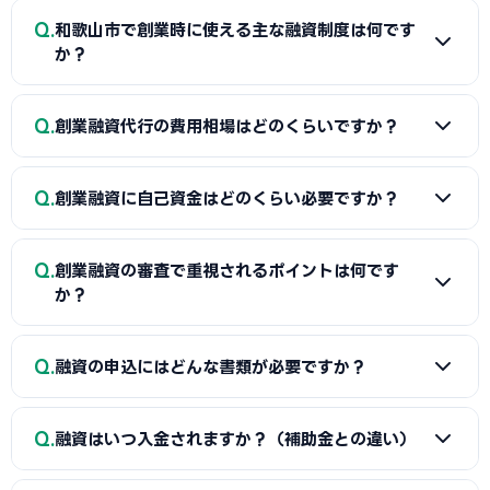
Q
和歌山市で創業時に使える主な融資制度は何です
か？
A
日本政策金融公庫の「新規開業資金」、信用保証協会の
Q
創業融資代行の費用相場はどのくらいですか？
保証付融資（和歌山市・市区町村の制度融資）、商工会議所
推薦の「マル経融資」などが中心です。実績の浅い創業期で
A
一般的に「着手金（無料〜数万円）＋成功報酬（融資実
も、原則無担保・無保証人で利用できる制度が複数ありま
Q
創業融資に自己資金はどのくらい必要ですか？
行額の2〜5%程度）」の体系が多く、完全成功報酬型の事務
す。詳しくは本記事の各セクションをご覧ください。
所もあります。融資額や難易度で異なるため、契約前に見積
A
制度上の自己資金要件は緩和傾向にありますが、実務で
もりと報酬条件を必ず確認しましょう。当サイトでは和歌山
Q
創業融資の審査で重視されるポイントは何です
は希望融資額の1〜3割程度の自己資金があると審査で有利と
市に対応した実績豊富な専門家を無料でご紹介しています。
か？
されます。重要なのは金額だけでなく「コツコツ貯めた履
歴」です。通帳で計画的な資金準備を示せると評価が高まり
A
①自己資金の額と出所、②事業の経験・スキル、③創業
Q
ます。一時的な借入による見せ金は逆効果なので避けましょ
融資の申込にはどんな書類が必要ですか？
計画書の具体性と返済の見通し、の3点が特に重視されます。
う。
和歌山市の市場環境や自身の強みを踏まえた、堅実かつ実現
A
一般的に、創業計画書、資金繰り表、見積書、自己資金
可能な計画ほど高く評価されます。創業融資代行はこの作り
Q
融資はいつ入金されますか？（補助金との違い）
を示す通帳、本人確認書類、（既存事業者は）確定申告書・
込みと面談対策を専門的に支援します。
決算書などが必要です。創業融資代行はこれらの書類作成・