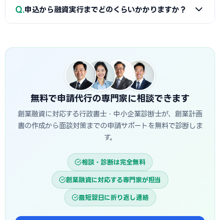
A
融資は補助金と違い「前払い」です。審査通過・契約後
整備と不備チェックを代行し、面談で説明すべき要点まで準
Q
申込から融資実行までどのくらいかかりますか？
に資金が一括で口座へ入金されるため、創業・開業時の初期
備します。
費用に充てられます。後払い（精算払い）の補助金と組み合
A
日本政策金融公庫の創業融資は、申込から面談を経て融
わせる場合は、補助金入金までのつなぎ資金として融資を活
資実行までおおむね3週間〜1.5か月程度が目安です。信用保
用するのが定石です。
証協会・制度融資は金融機関と保証協会の二段階審査のた
め、もう少し時間がかかる場合があります。創業スケジュール
から逆算し、早めに準備を始めることが重要です。
無料で申請代行の専門家に相談できます
創業融資に対応する行政書士・中小企業診断士が、創業計画
書の作成から面談対策までの申請サポートを無料で診断しま
す。
相談・診断は完全無料
創業融資に対応する専門家が担当
最短翌日に折り返し連絡