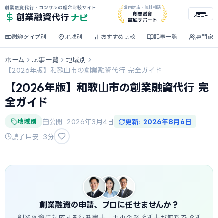
創業融資代行・コンサルの総合比較サイト
全国対応・無料相談
ナビ
創業融資
創業融資
代行
メニュー
徹底サポート
融資タイプ別
地域別
おすすめ比較
記事一覧
専門家
ホーム
記事一覧
地域別
【2026年版】和歌山市の創業融資代行 完全ガイド
【2026年版】和歌山市の創業融資代行 完
全ガイド
地域別
公開: 2026年3月4日
更新: 2026年8月6日
読了目安: 3分
創業融資の申請、プロに任せませんか？
創業融資に対応する行政書士・中小企業診断士が無料で診断