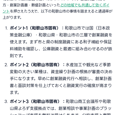
方・創業計画書・数値計画といった
どの地域でも共通して効くポイ
ント
を押さえたうえで、以下の和歌山市の事情を踏まえると通過率が
上がります。
ポイント1（和歌山市固有）：
和歌山市では国（日本政
策金融公庫）・和歌山県・和歌山市の三層で創業融資を
使えます。まず市と県の制度融資にある利子補給や保証
料補助を確認し、公庫融資と最適に組み合わせるのが鉄
則です。
ポイント2（和歌山市固有）：
水産加工や観光など季節
変動の大きい業種は、資金繰り計画の根拠が審査の決め
手になります。早めに創業融資代行へ相談し、創業計画
書と面談対策を仕上げておくと融資実行の確度が高まり
ます。
ポイント3（和歌山市固有）：
和歌山商工会議所や和歌
山県よろず支援拠点では、創業相談や事業計画のブラッ