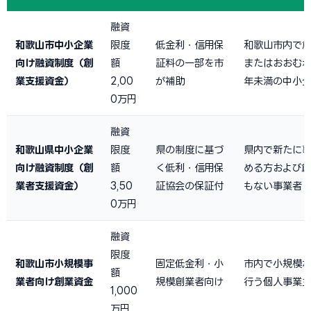
融資
和歌山市中小企業
限度
低金利・信用保
和歌山市内で
向け融資制度（創
額
証料の一部を市
またはおおむね
業支援資金）
2,00
が補助
年未満の中小
0万円
融資
和歌山県中小企業
限度
県の制度に基づ
県内で新たに
向け融資制度（創
額
く低利・信用保
める方および
業者支援資金）
3,50
証協会の保証付
もない事業者
0万円
融資
限度
和歌山市小規模事
固定低金利・小
市内で小規模
額
業者向け創業資金
規模創業者向け
行う個人事業
1,000
万円