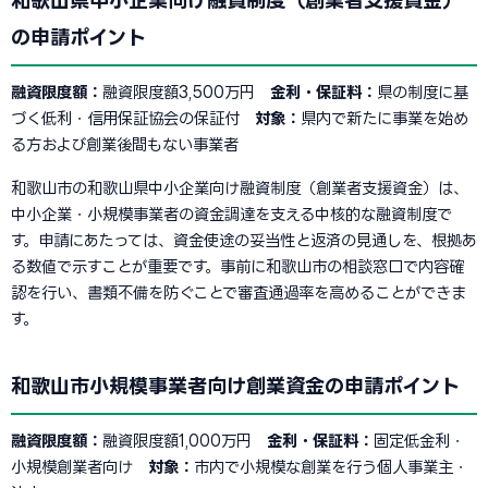
和歌山県中小企業向け融資制度（創業者支援資金）
の申請ポイント
融資限度額：
融資限度額3,500万円
金利・保証料：
県の制度に基
づく低利・信用保証協会の保証付
対象：
県内で新たに事業を始め
る方および創業後間もない事業者
和歌山市の和歌山県中小企業向け融資制度（創業者支援資金）は、
中小企業・小規模事業者の資金調達を支える中核的な融資制度で
す。申請にあたっては、資金使途の妥当性と返済の見通しを、根拠あ
る数値で示すことが重要です。事前に和歌山市の相談窓口で内容確
認を行い、書類不備を防ぐことで審査通過率を高めることができま
す。
和歌山市小規模事業者向け創業資金の申請ポイント
融資限度額：
融資限度額1,000万円
金利・保証料：
固定低金利・
小規模創業者向け
対象：
市内で小規模な創業を行う個人事業主・