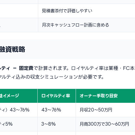
見積書添付で評価しやすい
上
月次キャッシュフロー計画に含める
融資戦略
ルティ − 固定費
で計算されます。ロイヤルティ率は業種・FC本
ヤルティ込みの収支シミュレーションが必要です。
益イメージ
ロイヤルティ率
オーナー手取り目安
ィ）43〜76%
43〜76%
月収20〜50万円
ティ5%
3〜8%
月商300万で30〜60万円