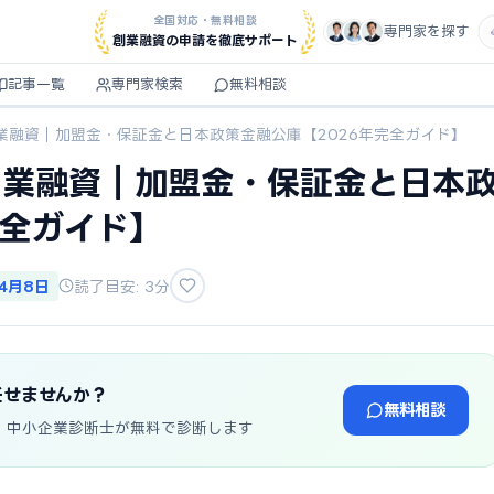
全国対応・無料相談
専門家を探す
創業融資の申請を徹底サポート
記事一覧
専門家検索
無料相談
業融資｜加盟金・保証金と日本政策金融公庫【2026年完全ガイド】
創業融資｜加盟金・保証金と日本
完全ガイド】
年4月8日
読了目安: 3分
任せませんか？
無料相談
・中小企業診断士が無料で診断します