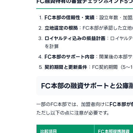
FC融資特有の審査チェックポイント5つ
FC本部の信頼性・実績
：設立年数・加盟
立地選定の根拠
：FC本部が承認した立
ロイヤルティ込みの損益計画
：ロイヤル
を計算
FC本部のサポート内容
：開業後の本部サ
契約期間と更新条件
：FC契約期間（5〜
FC本部の融資サポートと公庫
一部のFC本部では、加盟者向けに
FC本部が
ただし以下の点に注意が必要です。
比較項目
FC本部提携融資