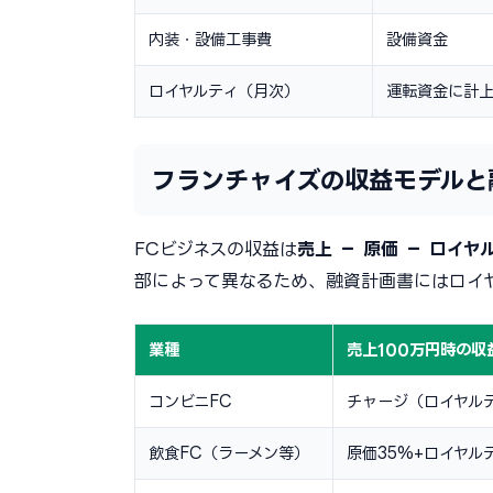
内装・設備工事費
設備資金
ロイヤルティ（月次）
運転資金に計
フランチャイズの収益モデルと
FCビジネスの収益は
売上 − 原価 − ロイヤ
部によって異なるため、融資計画書にはロイ
業種
売上100万円時の収
コンビニFC
チャージ（ロイヤルテ
飲食FC（ラーメン等）
原価35%+ロイヤル