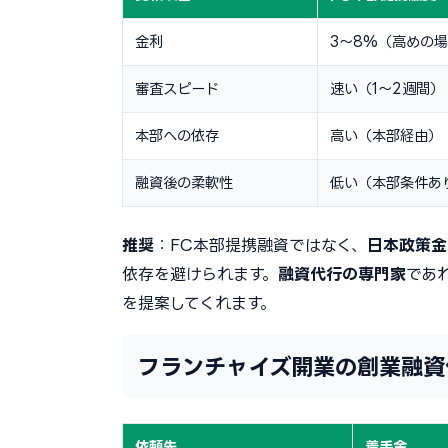
金利
3〜8%（高めの
審査スピード
速い（1〜2週間）
本部への依存
高い（本部経由）
融資後の柔軟性
低い（本部条件あ
推奨
：FC本部提携融資ではなく、
日本政策金
依存を避けられます。
融資代行の専門家
であ
を提案してくれます。
フランチャイズ開業の創業融資
依頼先
着手金