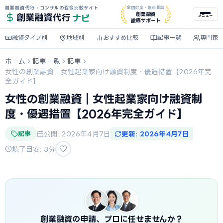
創業融資代行・コンサルの総合比較サイト
全国対応・無料相談
ナビ
創業融資
創業融資
代行
メニュー
徹底サポート
融資タイプ別
地域別
おすすめ比較
記事一覧
専門家
ホーム
記事一覧
記事
女性の創業融資｜女性起業家向け融資制度・優遇措置【2026年完
全ガイド】
女性の創業融資｜女性起業家向け融資制
度・優遇措置【2026年完全ガイド】
記事
公開: 2026年4月7日
更新: 2026年4月7日
読了目安: 3分
創業融資の申請、プロに任せませんか？