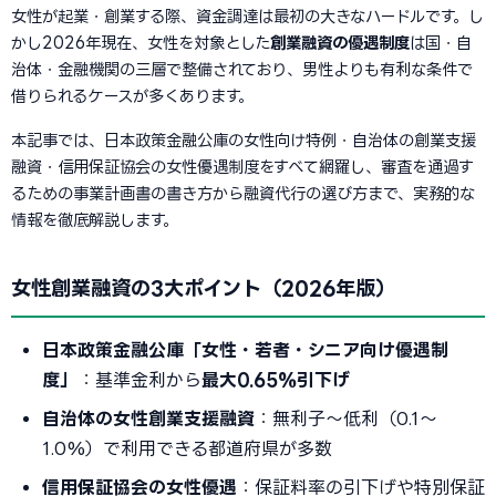
女性が起業・創業する際、資金調達は最初の大きなハードルです。し
かし2026年現在、女性を対象とした
創業融資の優遇制度
は国・自
治体・金融機関の三層で整備されており、男性よりも有利な条件で
借りられるケースが多くあります。
本記事では、日本政策金融公庫の女性向け特例・自治体の創業支援
融資・信用保証協会の女性優遇制度をすべて網羅し、審査を通過す
るための事業計画書の書き方から融資代行の選び方まで、実務的な
情報を徹底解説します。
女性創業融資の3大ポイント（2026年版）
日本政策金融公庫「女性・若者・シニア向け優遇制
度」
：基準金利から
最大0.65%引下げ
自治体の女性創業支援融資
：無利子〜低利（0.1〜
1.0%）で利用できる都道府県が多数
信用保証協会の女性優遇
：保証料率の引下げや特別保証