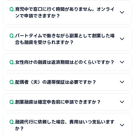
A
自己資金ゼロでは日本政策金融公庫の審査通過は非常に
Q
育児中で窓口に行く時間がありません。オンライ
困難です。ただし、自治体の女性創業支援補助金（返済不
ンで申請できますか？
要）を先に獲得してから融資申請する方法や、信用保証協会
の特別保証（自己資金要件が低い）を活用する方法がありま
A
日本政策金融公庫はオンライン申込みに対応しています
Q
す。まず無料相談でご状況をお聞かせください。
パートタイムで働きながら副業として創業した場
（書類の郵送は必要）。融資コンサルや税理士に代行を依頼
合も融資を受けられますか？
すれば、窓口対応・書類収集・面談準備の多くをリモートで
進めることができます。
A
はい、可能です。日本公庫の新創業融資制度では「現在
Q
女性向けの融資は返済期間はどのくらいですか？
勤務中で創業を予定している」場合も申請できます。ただ
し、副業規定で問題がないか勤務先の就業規則を確認してく
A
日本政策金融公庫の新創業融資制度では、設備資金で最
ださい。
Q
配偶者（夫）の連帯保証は必要ですか？
長20年、運転資金で最長7年です。据置期間（元本返済なし
期間）を最大2年設定できるため、創業直後の売上が少ない
A
日本政策金融公庫の新創業融資制度は「無担保・無保証
時期の返済負担を軽減できます。
Q
創業融資は確定申告前に申請できますか？
人」が原則です。配偶者の連帯保証は原則不要です。ただし、
代表者本人の保証（経営者保証）は求められる場合がありま
A
創業前・創業直後は確定申告書がないため、創業計画書
す。
Q
融資代行に依頼した場合、費用はいつ支払います
で代替できます。むしろ創業前が最も審査を通りやすい時期
か？
です。創業後1〜2年で業績が芳しくない場合は審査が厳しく