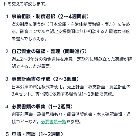
トを交えて解説します。
事前相談・制度選択（2〜4週間前）
どの制度を使うか（日本公庫・自治体制度融資・両方）を決め
る。融資コンサルや認定支援機関に無料相談すると最適な制度
を選んでもらえる。
自己資金の確認・整理（同時進行）
過去2〜3年分の預金通帳を用意。定期的に積み立てた実績が確
認できることが重要。
事業計画書の作成（2〜3週間）
日本公庫の所定様式を使用。売上計画・収支計画・資金計画の
3点セット。専門家に依頼する場合は1〜2週間で完成。
必要書類の収集（1〜2週間）
創業計画書・設備見積もり・賃貸借契約書・本人確認書類・通
帳コピーなど。
必要書類一覧
を参照。
申請・面談（1〜2週間）