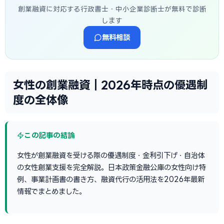
創業融資に対応する行政書士・中小企業診断士が無料で診断
します
無料相談
女性の創業融資｜2026年時点の優遇制
度の全体像
この記事の結論
女性が創業融資を受ける際の優遇制度・金利引下げ・自治体
の女性創業支援を完全解説。日本政策金融公庫の女性向け特
例、事業計画書の書き方、融資代行の活用法を2026年最新
情報でまとめました。