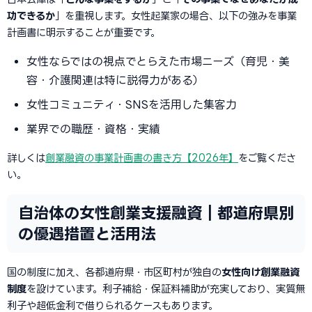
功できるか
」を重視します。女性起業家の場合、以下の強みを事業
計画書に明示することが重要です。
女性ならではの視点でとらえた市場ニーズ（育児・美
容・介護関連は特に説得力がある）
女性コミュニティ・SNSを活用した集客力
業界での職歴・資格・実績
詳しくは
創業融資の事業計画書の書き方【2026年】
をご覧くださ
い。
自治体の女性創業支援融資｜都道府県別
の優遇措置と活用法
国の制度に加え、各都道府県・市区町村が独自の
女性向け創業融資
制度
を設けています。利子補給・保証料補助が充実しており、実質無
利子や超低金利で借りられるケースもあります。